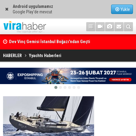
Android uygulamamız
Yükle
Google Play'de mevcut
Dev Vinç Gemisi İstanbul Boğazı'ndan Geçti
Ege Denizi’nin En Büyük Mercan Ormanı
HABERLER
Yyachts Haberleri