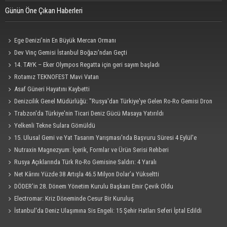
Günün Öne Çıkan Haberleri
Ege Denizi’nin En Büyük Mercan Ormanı
Dev Vinç Gemisi İstanbul Boğazı'ndan Geçti
14. TAYK – Eker Olympos Regatta için geri sayım başladı
Rotamız TEKNOFEST Mavi Vatan
Asaf Güneri Hayatını Kaybetti
Denizcilik Genel Müdürlüğü: "Rusya'dan Türkiye'ye Gelen Ro-Ro Gemisi Dron
Saldırısına Uğradı"
Trabzon'da Türkiye'nin Ticari Deniz Gücü Masaya Yatırıldı
Yelkenli Tekne Sulara Gömüldü
15. Ulusal Gemi ve Yat Tasarım Yarışması'nda Başvuru Süresi 4 Eylül'e
Uzatıldı
Nutraxin Magnezyum: İçerik, Formlar ve Ürün Serisi Rehberi
Rusya Açıklarında Türk Ro-Ro Gemisine Saldırı: 4 Yaralı
Net Kârını Yüzde 38 Artışla 46.5 Milyon Dolar’a Yükseltti
DÖDER'in 28. Dönem Yönetim Kurulu Başkanı Emir Çevik Oldu
Electromar: Kriz Döneminde Cesur Bir Kuruluş
İstanbul'da Deniz Ulaşımına Sis Engeli: 15 Şehir Hatları Seferi İptal Edildi