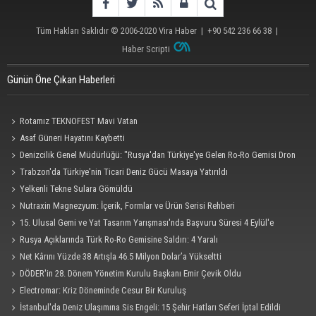
Tüm Hakları Saklıdır © 2006-2020
Vira Haber
| +90 542 236 66 38 |
Haber Scripti
Günün Öne Çıkan Haberleri
Rotamız TEKNOFEST Mavi Vatan
Asaf Güneri Hayatını Kaybetti
Denizcilik Genel Müdürlüğü: "Rusya'dan Türkiye'ye Gelen Ro-Ro Gemisi Dron
Saldırısına Uğradı"
Trabzon'da Türkiye'nin Ticari Deniz Gücü Masaya Yatırıldı
Yelkenli Tekne Sulara Gömüldü
Nutraxin Magnezyum: İçerik, Formlar ve Ürün Serisi Rehberi
15. Ulusal Gemi ve Yat Tasarım Yarışması'nda Başvuru Süresi 4 Eylül'e
Uzatıldı
Rusya Açıklarında Türk Ro-Ro Gemisine Saldırı: 4 Yaralı
Net Kârını Yüzde 38 Artışla 46.5 Milyon Dolar’a Yükseltti
DÖDER'in 28. Dönem Yönetim Kurulu Başkanı Emir Çevik Oldu
Electromar: Kriz Döneminde Cesur Bir Kuruluş
İstanbul'da Deniz Ulaşımına Sis Engeli: 15 Şehir Hatları Seferi İptal Edildi