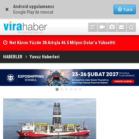
Android uygulamamız
Yükle
Google Play'de mevcut
Net Kârını Yüzde 38 Artışla 46.5 Milyon Dolar’a Yükseltti
HABERLER
Yavuz Haberleri