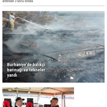
ardından 3'üncü sırada.
Burhaniye’de balıkçı
barınağı ve tekneler
yandı