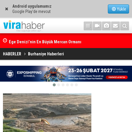
Android uygulamamız
Yükle
Google Play'de mevcut
Ege Denizi’nin En Büyük Mercan Ormanı
HABERLER
Burhaniye Haberleri