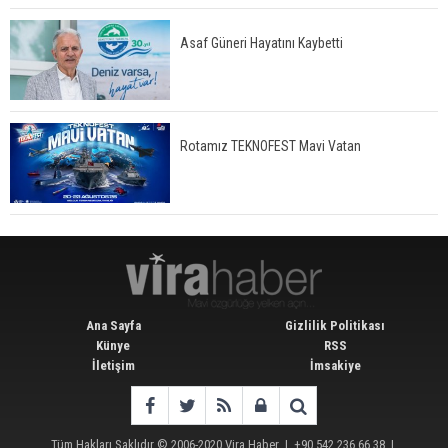
Asaf Güneri Hayatını Kaybetti
Rotamız TEKNOFEST Mavi Vatan
Ana Sayfa
Gizlilik Politikası
Künye
RSS
İletişim
İmsakiye
Tüm Hakları Saklıdır © 2006-2020
Vira Haber
| +90 542 236 66 38 |