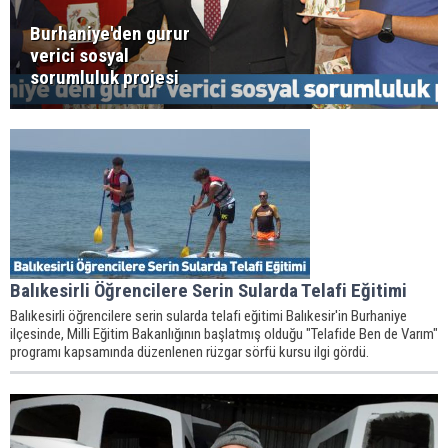
Burhaniye'den gurur
verici sosyal
sorumluluk projesi
Balıkesirli Öğrencilere Serin Sularda Telafi Eğitimi
Balıkesirli öğrencilere serin sularda telafi eğitimi Balıkesir'in Burhaniye
ilçesinde, Milli Eğitim Bakanlığının başlatmış olduğu "Telafide Ben de Varım"
programı kapsamında düzenlenen rüzgar sörfü kursu ilgi gördü.