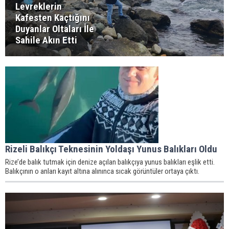
Levreklerin
Kafesten Kaçtığını
Duyanlar Oltaları İle
Sahile Akın Etti
Rizeli Balıkçı Teknesinin Yoldaşı Yunus Balıkları Oldu
Rize’de balık tutmak için denize açılan balıkçıya yunus balıkları eşlik etti.
Balıkçının o anları kayıt altına alınınca sıcak görüntüler ortaya çıktı.