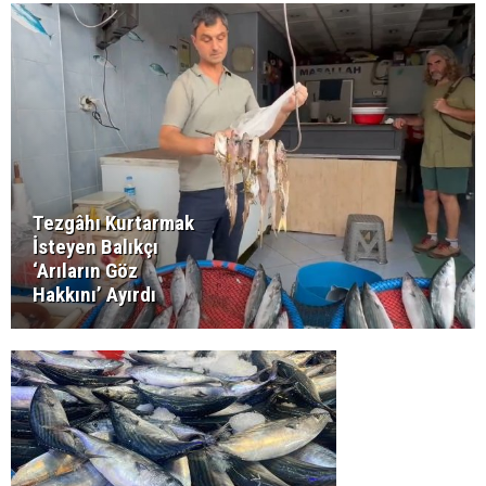
Tezgâhı Kurtarmak
İsteyen Balıkçı
‘Arıların Göz
Hakkını’ Ayırdı