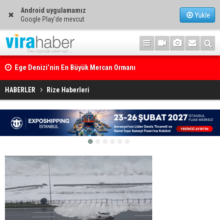
Android uygulamamız
Yükle
Google Play'de mevcut
Ege Denizi’nin En Büyük Mercan Ormanı
HABERLER
Rize Haberleri