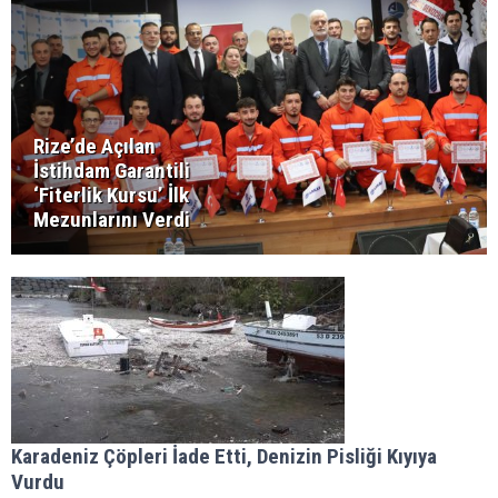
Rize’de Açılan
İstihdam Garantili
‘Fiterlik Kursu’ İlk
Mezunlarını Verdi
Karadeniz Çöpleri İade Etti, Denizin Pisliği Kıyıya
Vurdu