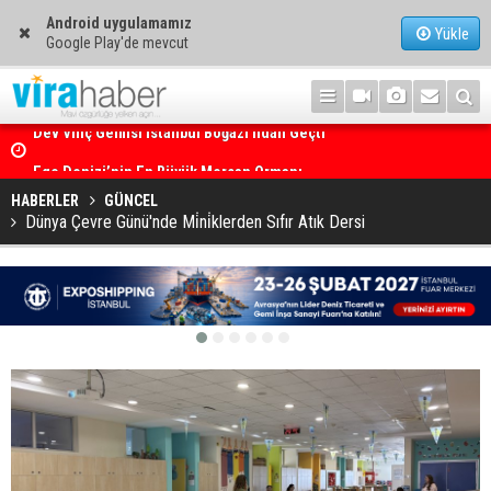
Android uygulamamız
Yükle
Google Play'de mevcut
Ege Denizi’nin En Büyük Mercan Ormanı
HABERLER
GÜNCEL
Dünya Çevre Günü'nde Mi̇ni̇klerden Sıfır Atık Dersi