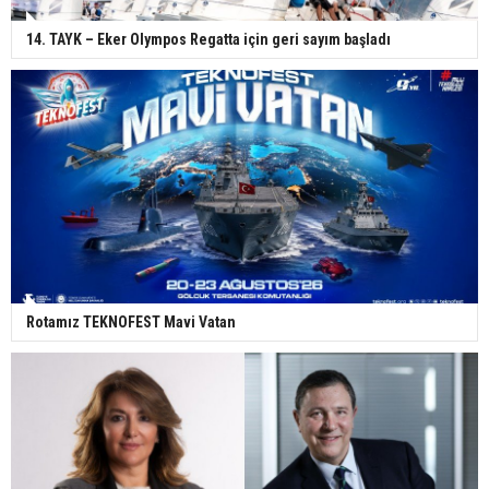
14. TAYK – Eker Olympos Regatta için geri sayım başladı
Rotamız TEKNOFEST Mavi Vatan