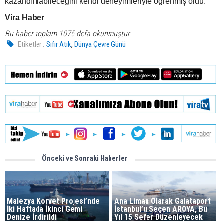
kazandırılabileceğini kendi deneyimleriyle öğrenmiş oldu.
Vira Haber
Bu haber toplam 1075 defa okunmuştur
,
Etiketler :
Sıfır Atık
Dünya Çevre Günü
Önceki ve Sonraki Haberler
Malezya Korvet Projesi’nde
Ana Liman Olarak Galataport
İki Haftada İkinci Gemi
İstanbul’u Seçen AROYA, Bu
Denize İndirildi
Yıl 15 Sefer Düzenleyecek