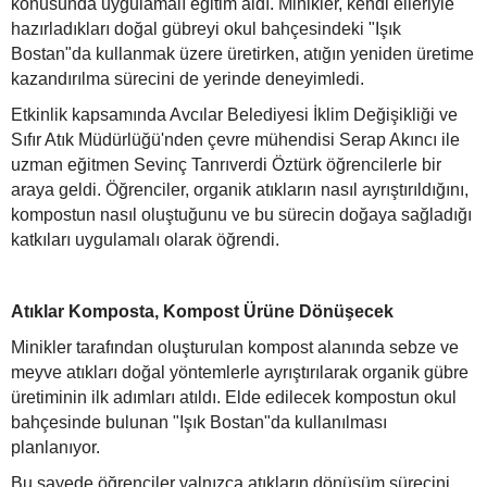
konusunda uygulamalı eğitim aldı. Minikler, kendi elleriyle
hazırladıkları doğal gübreyi okul bahçesindeki "Işık
Bostan"da kullanmak üzere üretirken, atığın yeniden üretime
kazandırılma sürecini de yerinde deneyimledi.
Etkinlik kapsamında Avcılar Belediyesi İklim Değişikliği ve
Sıfır Atık Müdürlüğü'nden çevre mühendisi Serap Akıncı ile
uzman eğitmen Sevinç Tanrıverdi Öztürk öğrencilerle bir
araya geldi. Öğrenciler, organik atıkların nasıl ayrıştırıldığını,
kompostun nasıl oluştuğunu ve bu sürecin doğaya sağladığı
katkıları uygulamalı olarak öğrendi.
Atıklar Komposta, Kompost Ürüne Dönüşecek
Minikler tarafından oluşturulan kompost alanında sebze ve
meyve atıkları doğal yöntemlerle ayrıştırılarak organik gübre
üretiminin ilk adımları atıldı. Elde edilecek kompostun okul
bahçesinde bulunan "Işık Bostan"da kullanılması
planlanıyor.
Bu sayede öğrenciler yalnızca atıkların dönüşüm sürecini