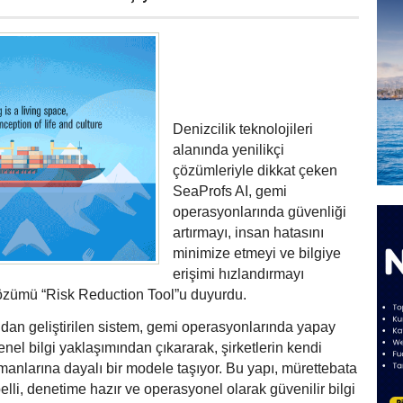
Denizcilik teknolojileri
alanında yenilikçi
çözümleriyle dikkat çeken
SeaProfs AI, gemi
operasyonlarında güvenliğ
i
art
ırmayı, insan hatasını
minimize etmeyi ve bilgiye
eriş
imi h
ızlandırmayı
özümü “
Risk Reduction Tool
”u duyurdu.
ndan geliştirilen sistem, gemi operasyonlarında yapay
nel bilgi yaklaşımından çıkararak, şirketlerin kendi
nlarına dayalı bir modele taşıyor. Bu yapı, mürettebata
elli, denetime hazır ve operasyonel olarak güvenilir bilgi