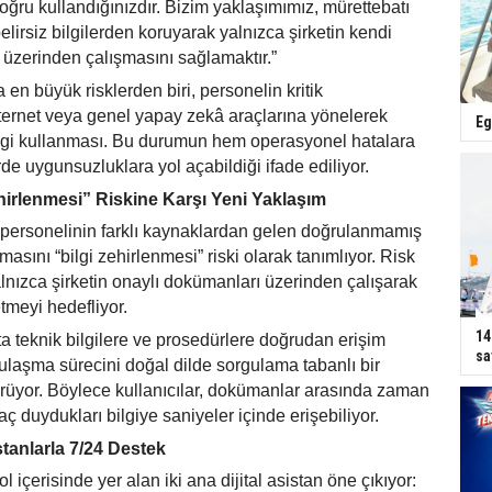
oğru kullandığınızdır. Bizim yaklaşımımız, mürettebatı
elirsiz bilgilerden koruyarak yalnızca şirketin kendi
 üzerinden çalışmasını sağlamaktır.”
en büyük risklerden biri, personelin kritik
ternet veya genel yapay zekâ araçlarına yönelerek
Eg
gi kullanması. Bu durumun hem operasyonel hatalara
e uygunsuzluklara yol açabildiği ifade ediliyor.
hirlenmesi”
Riskine Kar
şı Yeni Yaklaşım
 personelinin farklı kaynaklardan gelen doğrulanmamış
masını “bilgi zehirlenmesi” riski olarak tanımlıyor. Risk
lnızca şirketin onaylı dokümanları üzerinden çalışarak
tmeyi hedefliyor.
14
ta teknik bilgilere ve prosedürlere doğrudan erişim
sa
 ulaşma sürecini doğal dilde sorgulama tabanlı bir
üyor. Böylece kullanıcılar, dokümanlar arasında zaman
ç duydukları bilgiye saniyeler içinde erişebiliyor.
tanlarla 7/24 Destek
l i
çerisinde yer alan iki ana dijital asistan öne çıkıyor: