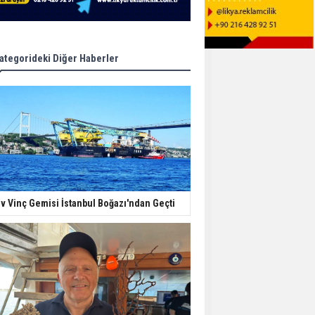
ategorideki Diğer Haberler
v Vinç Gemisi İstanbul Boğazı'ndan Geçti