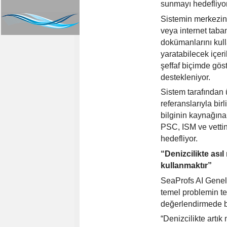
sunmayı hedefliyor
Sistemin merkezin
veya internet taban
dokümanlarını kul
yaratabilecek içeri
ş
effaf bi
çimde göst
destekleniyor.
Sistem tarafından ü
referanslarıyla bir
bilginin kaynağı
na
PSC, ISM ve vettin
hedefliyor.
“
Denizcilikte ası
kullanmaktır”
SeaProfs AI Genel
temel problemin te
değerlendirmede 
“
Denizcilikte artı