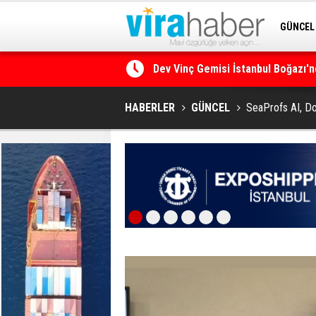
GÜNCEL
SİTENE 
Ege Denizi’nin En Büyük Mercan O
HABERLER
GÜNCEL
SeaProfs AI, Do