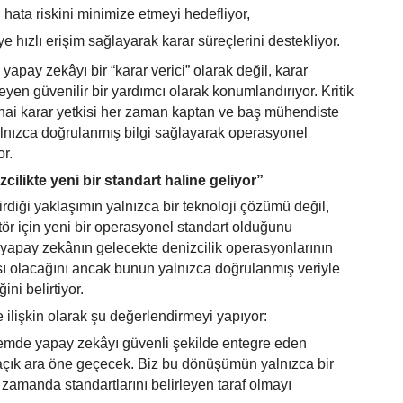
 hata riskini minimize etmeyi hedefliyor,
ye hızlı erişim sağlayarak karar süreçlerini destekliyor.
 yapay zekâyı bir
“
karar verici” olarak değil, karar
eyen güvenilir bir yardımcı olarak konumlandırıyor. Kritik
hai karar yetkisi her zaman kaptan ve baş mühendiste
alnızca doğrulanmış bilgi sağlayarak operasyonel
or.
zcilikte yeni bir standart haline geliyor”
tirdiği yaklaşımın yalnızca bir teknoloji çözümü değil,
r için yeni bir operasyonel standart olduğunu
, yapay zekânın gelecekte denizcilik operasyonlarının
sı olacağını ancak bunun yalnızca doğrulanmış veriyle
ni belirtiyor.
lişkin olarak şu değerlendirmeyi yapıyor:
mde yapay zekâyı güvenli şekilde entegre eden
 açık ara öne geçecek. Biz bu dönüşümün yalnızca bir
 zamanda standartlarını belirleyen taraf olmayı