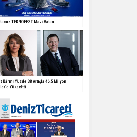
tamız TEKNOFEST Mavi Vatan
t Kârını Yüzde 38 Artışla 46.5 Milyon
lar’a Yükseltti