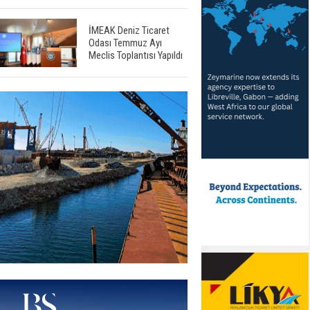
İMEAK Deniz Ticaret
Odası Temmuz Ayı
Meclis Toplantısı Yapıldı