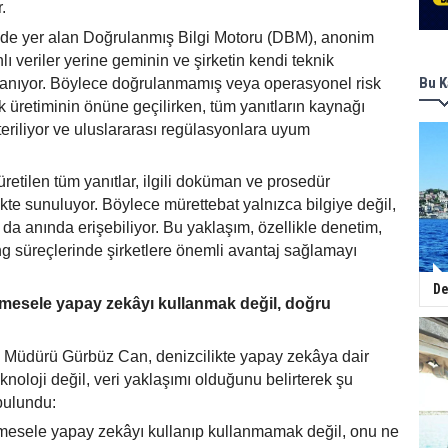
.
de yer alan Doğrulanmış Bilgi Motoru (DBM), anonim
lı veriler yerine geminin ve şirketin kendi teknik
Bu K
lanıyor. Böylece doğrulanmamış veya operasyonel risk
k üretiminin önüne geçilirken, tüm yanıtların kaynağı
eriliyor ve uluslararası regülasyonlara uyum
retilen tüm yanıtlar, ilgili doküman ve prosedür
likte sunuluyor. Böylece mürettebat yalnızca bilgiye değil,
 da an
ında erişebiliyor. Bu yaklaşım, özellikle denetim,
g süreçlerinde şirketlere önemli avantaj sağlamayı
De
l mesele yapay zekâyı kullanmak değil, doğru
 Müdürü Gürbüz Can, denizcilikte yapay zekâya dair
knoloji değil, veri yaklaşımı olduğunu belirterek şu
bulundu:
k mesele yapay zekâyı kullanıp kullanmamak değil, onu ne