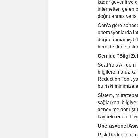
kadar güvenli ve d
internetten gelen b
doğrulanmış verisi
Can
’
a göre sahada 
operasyonlarda in
doğrulanmamış bil
hem de denetimlerd
Gemide
“
Bilgi Ze
SeaProfs AI, gemi
bilgilere maruz kal
Reduction Tool, ya
bu riski minimize e
Sistem, m
üretteba
sağlarken, bilgiye
deneyime dönüştür
kaybetmeden ihtiya
Operasyonel Asis
Risk Reduction Too