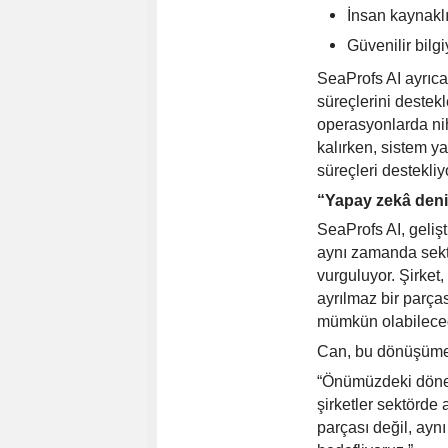
İnsan kaynaklı
Güvenilir bilgi
SeaProfs AI ayrıca
süreçlerini destekl
operasyonlarda ni
kalırken, sistem y
süreçleri destekliy
“
Yapay zek
â deni
SeaProfs AI, geli
ş
aynı zamanda sektö
vurguluyor. Şirket
ayrılmaz bir parça
mümkün olabileceği
Can, bu dönüşüme i
“Önümüzdeki döne
şirketler sektörde
parçası değil, aynı