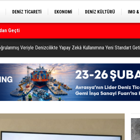
DENİZ TİCARETİ
EKONOMİ
DENİZ KÜLTÜRÜ
IMO &
EKLE
BALIKÇILIK
ÇEVRE
SEKTÖRDEN
rmanı
ğrulanmış Veriyle Denizcilikte Yapay Zekâ Kullanımına Yeni Standart Geti