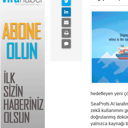
hedefleyen yeni ç
SeaProfs AI tarafı
zekâ kullanımını ge
doğrulanmış doküma
yalnızca kaynağı b