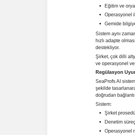
Eğitim ve orya
Operasyonel ile
Gemide bilgiye
Sistem aynı zamand
hızlı adapte olmas
destekliyor.
Ş
irket,
çok dilli al
ve operasyonel veri
Reg
ülasyon Uyum
SeaProfs AI sistem
şekilde tasarlanar
doğrudan bağlantı 
Sistem:
Şirket prosedü
Denetim süreçl
Operasyonel ri