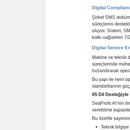
Digital Complianc
Şirket SMS doküma
süreçlerini destek
oluyor. Sistem, S
katkı sağlarken 7/
Digital Service E
Makine ve teknik 
süreçlerinde mühen
h
ızlandırarak oper
Bu yapı ile hem o
standartlarının güç
95 Dil Deste
ğiyle
SeaProfs AI
’
nin ön
verebilme kapasite
Bu özellik sayesind
Teknik bilgiye 