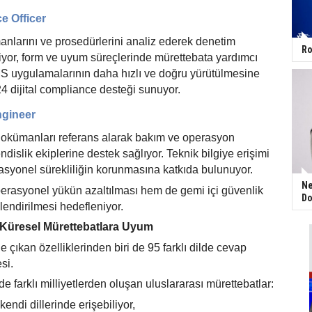
e Officer
nlarını ve prosedürlerini analiz ederek denetim
Ro
liyor, form ve uyum süreçlerinde mürettebata yardımcı
MS uygulamalarının daha hızlı ve doğru yürütülmesine
24 dijital compliance desteği sunuyor.
ngineer
dokümanları referans alarak bakım ve operasyon
dislik ekiplerine destek sağlıyor. Teknik bilgiye eriş
imi
asyonel sürekliliğin korunmasına katkıda bulunuyor.
Ne
perasyonel yükün azaltılması
hem de gemi i
çi güvenlik
Do
lendirilmesi hedefleniyor.
 Kü
resel M
ürettebatlara Uyum
e çıkan özelliklerinden biri de 95 farklı dilde cevap
si.
e farklı milliyetlerden oluşan uluslararası mürettebatlar:
kendi dillerinde erişebiliyor,