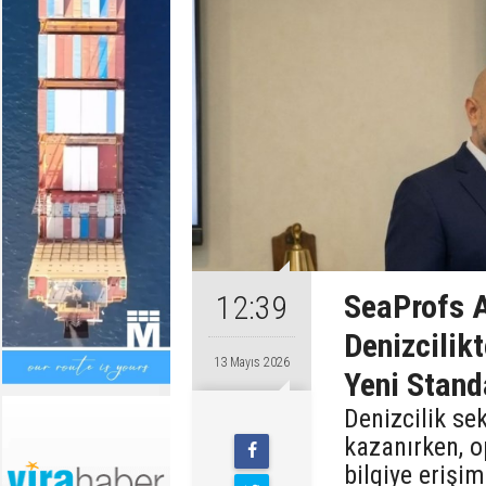
SeaProfs A
12:39
Denizcilik
13 Mayıs 2026
Yeni Stand
Denizcilik se
kazanırken, 
bilgiye erişim