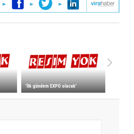
'İlk gündem EXPO olacak'