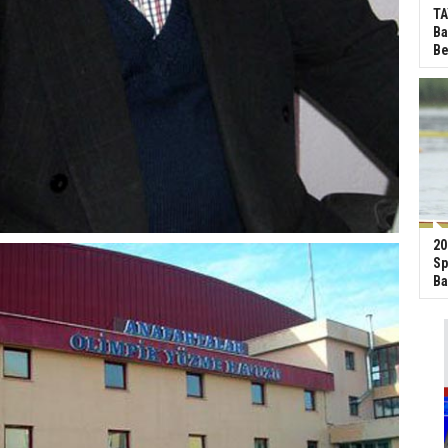
TA
Ba
Be
20
Sp
Ba