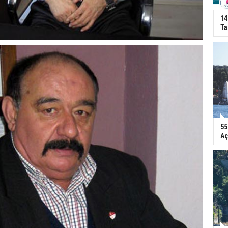
14
Ta
55
Aç