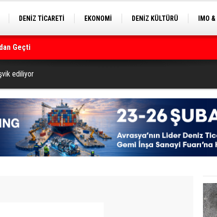
DENİZ TİCARETİ
EKONOMİ
DENİZ KÜLTÜRÜ
IMO &
EKLE
BALIKÇILIK
ÇEVRE
SEKTÖRDEN
rmanı
ik ediliyor