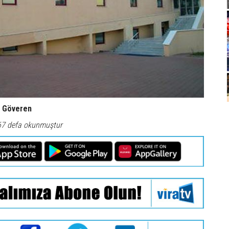
t Göveren
67 defa okunmuştur