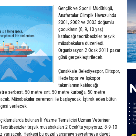
Gençlik ve Spor İl Müdürlüğü,
Anafartalar Olimpik Havuzu’nda
2001, 2002 ve 2003 doğumlu
çocukların (8, 9, 10 yaş)
katılacağı tecrübesizler teşvik
müsabakalara düzenledi.
Organizasyon 2 Ocak 2011 pazar
günü gerçekleştirilecek.
Çanakkale Belediyespor, Elitspor,
Hedefspor ve Işıkspor
takımlarının katılacağı
re serbest, 50 metre sırt, 50 metre kurbağa, 50 metre
ılacak. Müsabakalar seremoni ile başlayacak. İştirak eden bütün
lgesi verilecek.
açıklamalarda bulunan İl Yüzme Temsilcisi Uzman Veteriner
Tecrübesizler teşvik müsabakaları 2 Ocak’ta yapıyoruz, 8-9-10
ız yarışacak. Herkesi bu güzel yarışmayı seyretmeye davet