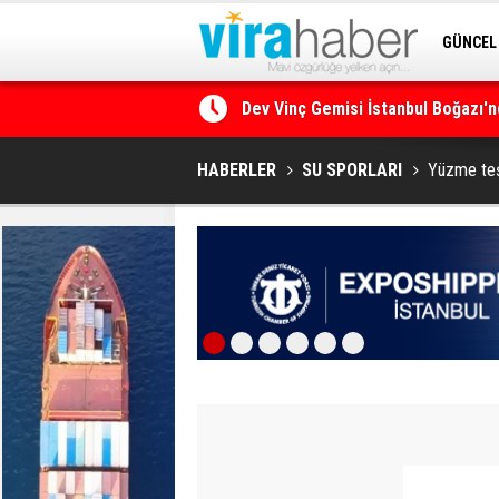
GÜNCEL
SİTENE 
Ege Denizi’nin En Büyük Mercan O
HABERLER
SU SPORLARI
Yüzme teşv