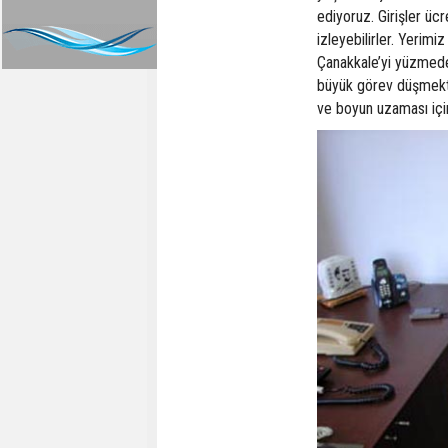
ediyoruz. Girişler ücre
izleyebilirler. Yerim
Çanakkale’yi yüzmede 
büyük görev düşmekte
ve boyun uzaması için