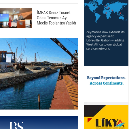
İMEAK Deniz Ticaret
Odası Temmuz Ayı
Meclis Toplantısı Yapıldı