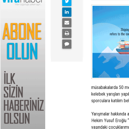
müsabakalarda 50 met
kelebek yarışları yap
sporculara katılım be
Yarışmalar hakkında 
Hekim Yusuf Eroğlu “
yaşındaki çocuklarım