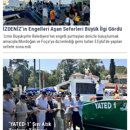
İZDENİZ’in Engelleri Aşan Seferleri Büyük İlgi Gördü
İzmir Büyükşehir Belediyesi'nin engelli yurttaşları denizle buluşturmak
amacıyla Mordoğan ve Foça’ya düzenlediği gemi turları 3 Eylül’de yapılan
seferle sona erdi.
‘YATED-1’ Sıvı Atık