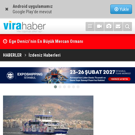
Android uygulamamız
Yükle
Google Play'de mevcut
Ege Denizi’nin En Büyük Mercan Ormanı
HABERLER
İzdeniz Haberleri