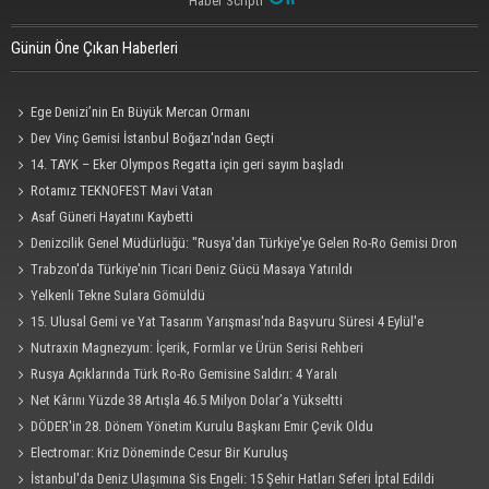
Haber Scripti
Günün Öne Çıkan Haberleri
Ege Denizi’nin En Büyük Mercan Ormanı
Dev Vinç Gemisi İstanbul Boğazı'ndan Geçti
14. TAYK – Eker Olympos Regatta için geri sayım başladı
Rotamız TEKNOFEST Mavi Vatan
Asaf Güneri Hayatını Kaybetti
Denizcilik Genel Müdürlüğü: "Rusya'dan Türkiye'ye Gelen Ro-Ro Gemisi Dron
Saldırısına Uğradı"
Trabzon'da Türkiye'nin Ticari Deniz Gücü Masaya Yatırıldı
Yelkenli Tekne Sulara Gömüldü
15. Ulusal Gemi ve Yat Tasarım Yarışması'nda Başvuru Süresi 4 Eylül'e
Uzatıldı
Nutraxin Magnezyum: İçerik, Formlar ve Ürün Serisi Rehberi
Rusya Açıklarında Türk Ro-Ro Gemisine Saldırı: 4 Yaralı
Net Kârını Yüzde 38 Artışla 46.5 Milyon Dolar’a Yükseltti
DÖDER'in 28. Dönem Yönetim Kurulu Başkanı Emir Çevik Oldu
Electromar: Kriz Döneminde Cesur Bir Kuruluş
İstanbul'da Deniz Ulaşımına Sis Engeli: 15 Şehir Hatları Seferi İptal Edildi