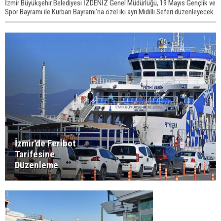
İzmir Büyükşehir Belediyesi İZDENİZ Genel Müdürlüğü, 19 Mayıs Gençlik ve
Spor Bayramı ile Kurban Bayramı’na özel iki ayrı Midilli Seferi düzenleyecek.
İzmir'de Feribot
Tarifesine
Düzenleme