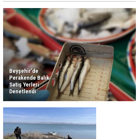
Beyşehir’de
Perakende Balık
Satış Yerleri
Denetlendi