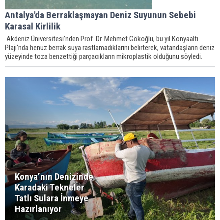
Antalya'da Berraklaşmayan Deniz Suyunun Sebebi
Karasal Kirlilik
Akdeniz Üniversitesi'nden Prof. Dr. Mehmet Gökoğlu, bu yıl Konyaaltı
Plajı'nda henüz berrak suya rastlamadıklarını belirterek, vatandaşların deniz
yüzeyinde toza benzettiği parçacıkların mikroplastik olduğunu söyledi.
Konya’nın Denizinde
Karadaki Tekneler
Tatlı Sulara İnmeye
Hazırlanıyor