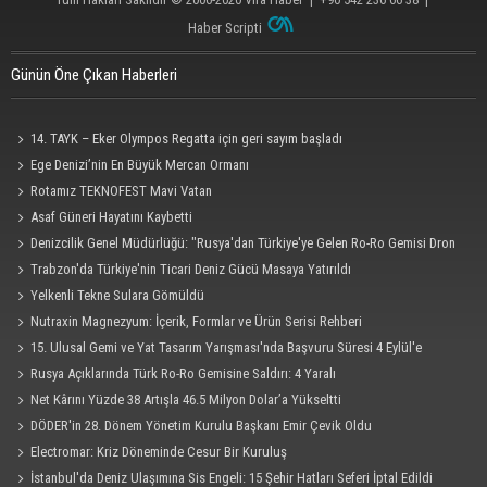
Haber Scripti
Günün Öne Çıkan Haberleri
14. TAYK – Eker Olympos Regatta için geri sayım başladı
Ege Denizi’nin En Büyük Mercan Ormanı
Rotamız TEKNOFEST Mavi Vatan
Asaf Güneri Hayatını Kaybetti
Denizcilik Genel Müdürlüğü: "Rusya'dan Türkiye'ye Gelen Ro-Ro Gemisi Dron
Saldırısına Uğradı"
Trabzon'da Türkiye'nin Ticari Deniz Gücü Masaya Yatırıldı
Yelkenli Tekne Sulara Gömüldü
Nutraxin Magnezyum: İçerik, Formlar ve Ürün Serisi Rehberi
15. Ulusal Gemi ve Yat Tasarım Yarışması'nda Başvuru Süresi 4 Eylül'e
Uzatıldı
Rusya Açıklarında Türk Ro-Ro Gemisine Saldırı: 4 Yaralı
Net Kârını Yüzde 38 Artışla 46.5 Milyon Dolar’a Yükseltti
DÖDER'in 28. Dönem Yönetim Kurulu Başkanı Emir Çevik Oldu
Electromar: Kriz Döneminde Cesur Bir Kuruluş
İstanbul'da Deniz Ulaşımına Sis Engeli: 15 Şehir Hatları Seferi İptal Edildi