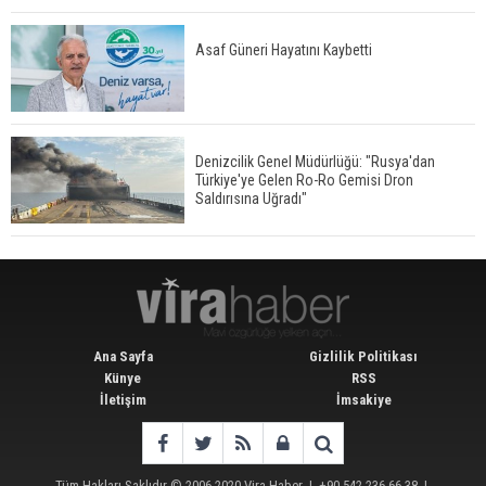
Asaf Güneri Hayatını Kaybetti
Denizcilik Genel Müdürlüğü: "Rusya'dan
Türkiye'ye Gelen Ro-Ro Gemisi Dron
Saldırısına Uğradı"
Ana Sayfa
Gizlilik Politikası
Künye
RSS
İletişim
İmsakiye
Tüm Hakları Saklıdır © 2006-2020
Vira Haber
| +90 542 236 66 38 |