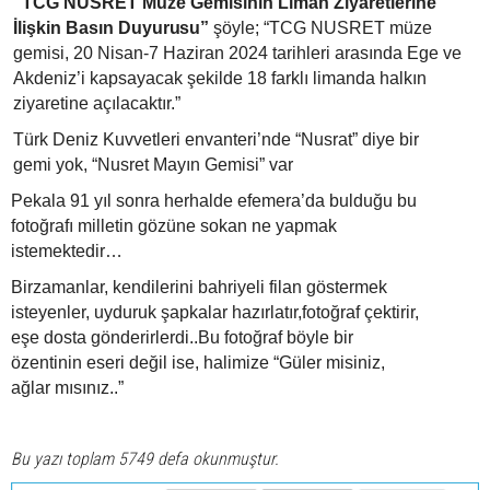
“TCG
NUSRET Müze Gemisinin Liman Ziyaretlerine
İlişkin Basın
Duyurusu”
şöyle; “TCG
NUSRET müze
gemisi, 20 Nisan-7 Haziran 2024 tarihleri arasında Ege ve
Akdeniz’i kapsayacak şekilde 18 farklı limanda halkın
ziyaretine açılacaktır.”
Türk Deniz Kuvvetleri envanteri’nde “Nusrat” diye bir
gemi
yok, “Nusret Mayın Gemisi” var
Pekala 91 yıl sonra herhalde efemera’da bulduğu bu
fotoğrafı milletin gözüne sokan ne yapmak
istemektedir…
Birzamanlar, kendilerini bahriyeli filan göstermek
isteyenler, uyduruk şapkalar hazırlatır,fotoğraf çektirir,
eşe dosta gönderirlerdi..Bu fotoğraf böyle bir
özentinin eseri değil ise, halimize “Güler misiniz,
ağlar mısınız..”
Bu yazı toplam 5749 defa okunmuştur.