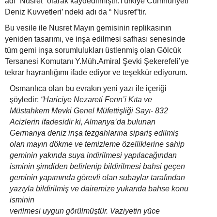
adı “Nusret” olarak kaydedilmiştir.Türkiye Cumhuriyeti
Deniz Kuvvetleri’ ndeki adı da “ Nusret”tir.
Bu vesile ile Nusret Mayın gemisinin replikasının
yeniden tasarımı, ve inşa edilmesi safhası senesinde
tüm gemi inşa sorumlulukları üstlenmiş olan Gölcük
Tersanesi Komutanı Y.Müh.Amiral Şevki Şekerefeli’ye
tekrar hayranlığımı ifade ediyor ve teşekkür ediyorum.
Osmanlıca olan bu evrakın yeni yazı ile içeriği
şöyledir;
“Hariciye Nezareti Fenn’i Kıta ve
Müstahkem Mevki Genel Müfettişliği Sayı- 832
Acizlerin ifadesidir ki, Almanya’da bulunan
Germanya deniz inşa tezgahlarına sipariş edilmiş
olan mayın dökme ve temizleme özelliklerine sahip
geminin yakında suya indirilmesi yapılacağından
isminin şimdiden belirlenip bildirilmesi bahsi geçen
geminin yapımında görevli olan subaylar tarafından
yazıyla bildirilmiş ve dairemize yukarıda bahse konu
isminin
verilmesi uygun görülmüştür. Vaziyetin yüce