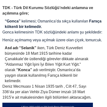
TDK - Türk Dil Kurumu Sözlüğü’ndeki anlamına ve
açılımına göre;
“Gonca”
kelimesi; Osmanlıca’da sıkça kullanılan
Farsça
kökenli bir kelimedir.
Gonca kelimesinin TDK sözlüğündeki anlamı şu şekildedir:
Henüz açılmamış veya açılmak üzere olan çiçek, tomurcuk.
Asıl adı “Selanik”
iken, Türk Deniz Kuvvetleri
bünyesinde 18 Mart 1915 tarihine kadar
Çanakkale’de üstlendiği görevler dikkate alınarak
“Aldanmaz Yiğit İşini İyi Bilen Yiğit Kurt Yiğit.”
olarak
“Konca”
adı verilmiştir. Osmanlıca’da
yaygın olarak kullanılmış Farsça kökenli bir
kelimedir.
Deniz Mecmuası 1 Nisan 1935 tarih , Cilt 47, Sayı
336’da yer alan Vehbi Ziya Dümer imzalı 18 Mart
1915’e ait makalesinden ilgili bölümleri aktaracağım.