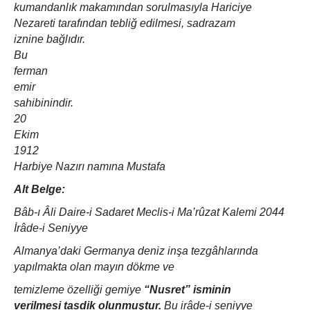
kumandanlık makamından sorulmasıyla Hariciye
Nezareti tarafından tebliğ edilmesi, sadrazam
iznine bağlıdır.
Bu
ferman
emir
sahibinindir.
20
Ekim
1912
Harbiye Nazırı namına Mustafa
Alt Belge:
Bâb-ı Âli Daire-i Sadaret Meclis-i Ma’rûzat Kalemi 2044
İrâde-i Seniyye
Almanya’daki Germanya deniz inşa tezgâhlarında
yapılmakta olan mayın dökme ve
temizleme özelliği gemiye
“Nusret” isminin
verilmesi tasdik olunmuştur.
Bu irâde-i seniyye