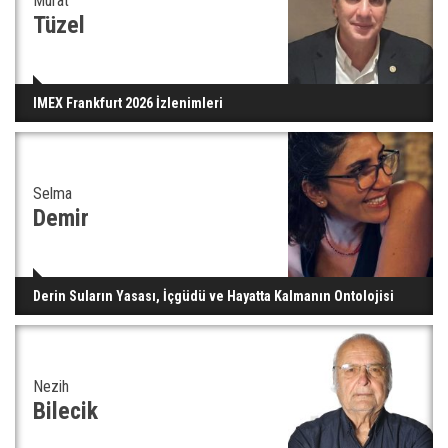
Murat
Tüzel
IMEX Frankfurt 2026 İzlenimleri
Selma
Demir
Derin Suların Yasası, İçgüdü ve Hayatta Kalmanın Ontolojisi
Nezih
Bilecik