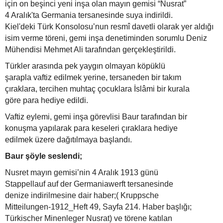
için on beşinci yeni inşa olan mayın gemisi “Nusrat”
4 Aralık'ta Germania tersanesinde suya indirildi.
Kiel'deki Türk Konsolosu’nun resmî davetli
olarak yer aldığı
isim verme töreni, gemi inşa denetiminden sorumlu Deniz
Mühendisi Mehmet Ali tarafından gerçekleştirildi.
Türkler arasında pek yaygın olmayan köpüklü
şarapla vaftiz edilmek yerine, tersaneden bir takım
çıraklara, tercihen muhtaç çocuklara İslâmi bir kurala
göre para hediye edildi.
Vaftiz eylemi, gemi inşa görevlisi Baur tarafından bir
konuşma yapılarak para keseleri çıraklara hediye
edilmek üzere dağıtılmaya başlandı.
Baur şöyle seslendi;
Nusret mayın gemisi’nin 4 Aralık 1913 günü
Stappellauf auf der Germaniawerft tersanesinde
denize indirilmesine dair haber;( Kruppsche
Mitteilungen-1912_Heft 49, Sayfa 214. Haber başlığı;
Türkischer Minenleger Nusrat) ve törene katılan