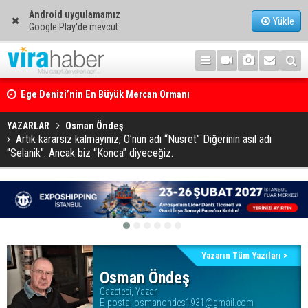
Android uygulamamız
Yükle
Google Play'de mevcut
Ege Denizi’nin En Büyük Mercan Ormanı
YAZARLAR
Osman Öndeş
Artık kararsız kalmayınız; O’nun adı “Nusret” Diğerinin asıl adı
“Selanik”. Ancak biz “Konca” diyeceğiz.
Yazarın Tüm Yazıları >
Osman Öndeş
Gazeteci, Yazar
E-posta:
osmanondes1931@gmail.com