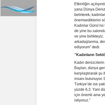
Etkinliğin açılışı
yana Dünya Denizci
belirterek, kadınla
önemsediklerini s
Kadınlar Günü’nü fa
de yine bu salonda 
ve yine birliktey
arkadaşlarıma, des
ediyorum” dedi.
“Kadınların Sektö
Kadın denizcilerin
Baylan, dünya gene
karşılaştırarak şu
insanı bulunuyor.
Türkiye’de ise yak
yüzde 6,3. Yani dü
için önemli ama ye
istiyoruz.”