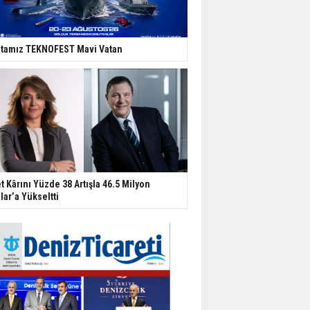
tamız TEKNOFEST Mavi Vatan
t Kârını Yüzde 38 Artışla 46.5 Milyon
lar’a Yükseltti