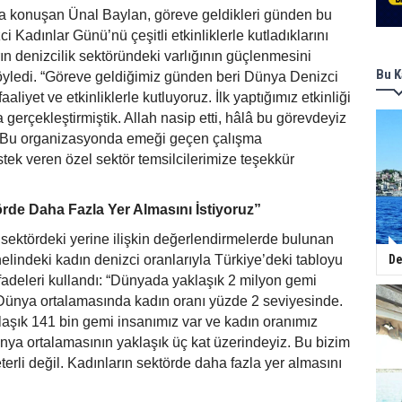
nda konuşan Ünal Baylan, göreve geldikleri günden bu
 Kadınlar Günü’nü çeşitli etkinliklerle kutladıklarını
rın denizcilik sektöründeki varlığının güçlenmesini
Bu K
öyledi. “Göreve geldiğimiz günden beri Dünya Denizci
aliyet ve etkinliklerle kutluyoruz. İlk yaptığımız etkinliği
gerçekleştirmiştik. Allah nasip etti, hâlâ bu görevdeyiz
iz. Bu organizasyonda emeği geçen çalışma
tek veren özel sektör temsilcilerimize teşekkür
rde Daha Fazla Yer Almasını İstiyoruz”
 sektördeki yerine ilişkin değerlendirmelerde bulunan
lindeki kadın denizci oranlarıyla Türkiye’deki tabloyu
De
 ifadeleri kullandı: “Dünyada yaklaşık 2 milyon gemi
 Dünya ortalamasında kadın oranı yüzde 2 seviyesinde.
laşık 141 bin gemi insanımız var ve kadın oranımız
nya ortalamasının yaklaşık üç kat üzerindeyiz. Bu bizim
terli değil. Kadınların sektörde daha fazla yer almasını