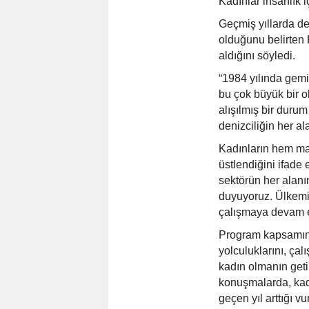
Kadınlar insanlık i
Geçmiş yıllarda d
olduğunu belirten 
aldığını söyledi.
“1984 yılında gemi
bu çok büyük bir o
alışılmış bir duru
denizciliğin her al
Kadınların hem ma
üstlendiğini ifade
sektörün her alanı
duyuyoruz. Ülkemiz 
çalışmaya devam e
Program kapsamında
yolculuklarını, çal
kadın olmanın getir
konuşmalarda, kad
geçen yıl arttığı v