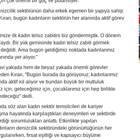
çin çok önemli bir güç ve potansiyel.”
enizcilik sektörünün daha erkek egemen bir yapıya sahip
Kıran, bugün kadınların sektörün her alanında aktif görev
mize ilk kadın telsiz zabitini biz göndermiştik. O dönem
laydı. Bir yük gemisinde kadın telsiz zabiti görmek
m değildi. Ama bugün geldiğimiz noktada kadınlarımız
anında yer alıyor.”
vi yakada hem de beyaz yakada önemli görevler
 eden Kıran, “Bugün burada da görüyoruz; kadınlarımız
nda aktif rol alıyor ve bundan büyük bir mutluluk
için, geleceğimiz için, çocuklarımız için hep birlikte
deceğiz” dedi.
 söz alan kadın sektör temsilcileri de kariyer
ışma hayatında karşılaştıkları deneyimleri ve sektörde
diği sorumlulukları anlattı. Etkinlikte yapılan
ınların denizcilik sektöründeki görünürlüğünün her
urgulanırken, fırsat eşitliği ve kapsayıcı büyüme