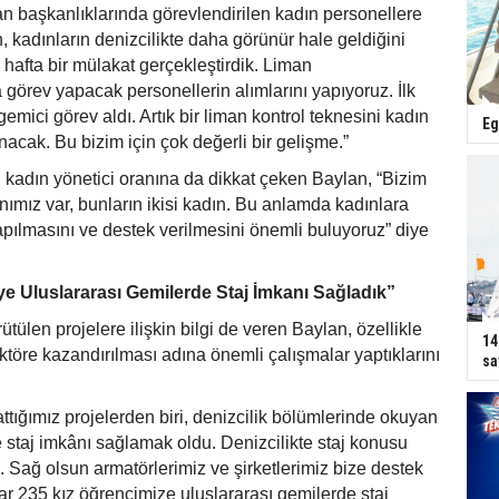
 başkanlıklarında görevlendirilen kadın personellere
 kadınların denizcilikte daha görünür hale geldiğini
iz hafta bir mülakat gerçekleştirdik. Liman
 görev yapacak personellerin alımlarını yapıyoruz. İlk
gemici görev aldı. Artık bir liman kontrol teknesini kadın
Eg
nacak. Bu bizim için çok değerli bir gelişme.”
 kadın yönetici oranına da dikkat çeken Baylan, “Bizim
ımız var, bunların ikisi kadın. Bu anlamda kadınlara
yapılmasını ve destek verilmesini önemli buluyoruz” diye
ye Uluslararası Gemilerde Staj İmkanı Sağladık”
ülen projelere ilişkin bilgi de veren Baylan, özellikle
14
ktöre kazandırılması adına önemli çalışmalar yaptıklarını
sa
ttığımız projelerden biri, denizcilik bölümlerinde okuyan
e staj imkânı sağlamak oldu. Denizcilikte staj konusu
i. Sağ olsun armatörlerimiz ve şirketlerimiz bize destek
r 235 kız öğrencimize uluslararası gemilerde staj