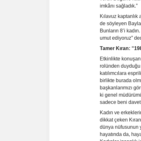
imkânı sağladık.”
Kılavuz kaptanlık a
de söyleyen Baylan
Bunların 8’i kadı
umut ediyoruz” ded
Tamer Kıran:
“19
Etkinlikte konuşan
rolünden duyduğu 
katılımcılara espri
birlikte burada ol
başkanlarımızı gö
ki genel müdürümü
sadece beni davet e
Kadın ve erkekleri
dikkat çeken Kıran
dünya nüfusunun ya
hayatında da, haya