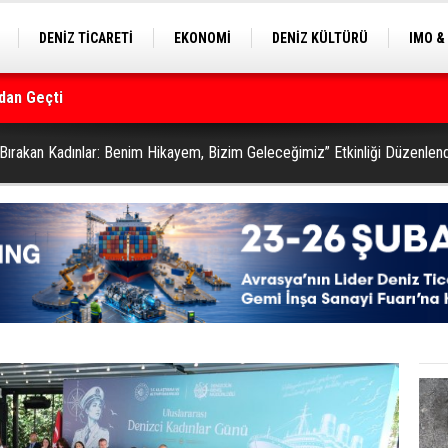
DENİZ TİCARETİ
EKONOMİ
DENİZ KÜLTÜRÜ
IMO &
EKLE
BALIKÇILIK
ÇEVRE
SEKTÖRDEN
rmanı
z Bırakan Kadınlar: Benim Hikayem, Bizim Geleceğimiz” Etkinliği Düzenlend