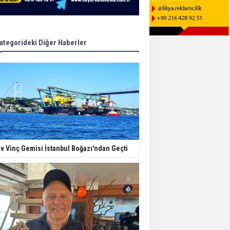
ategorideki Diğer Haberler
v Vinç Gemisi İstanbul Boğazı'ndan Geçti