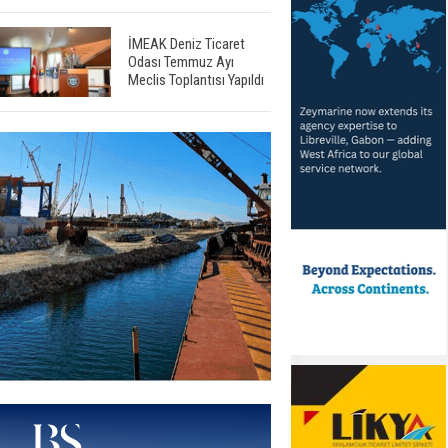
İMEAK Deniz Ticaret
Odası Temmuz Ayı
Meclis Toplantısı Yapıldı