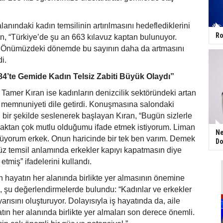
lanındaki kadın temsilinin artırılmasını hedeflediklerini
Ro
, “Türkiye’de şu an 663 kılavuz kaptan bulunuyor.
n. Önümüzdeki dönemde bu sayının daha da artmasını
i.
84’te Gemide Kadın Telsiz Zabiti Büyük Olaydı”
 Tamer Kıran ise kadınların denizcilik sektöründeki artan
memnuniyeti dile getirdi. Konuşmasına salondaki
li bir şekilde seslenerek başlayan Kıran, “Bugün sizlerle
maktan çok mutlu olduğumu ifade etmek istiyorum. Liman
Ne
rüyorum erkek. Onun haricinde bir tek ben varım. Demek
Do
z temsil anlamında erkekler kapıyı kapatmasın diye
tmiş” ifadelerini kullandı.
n hayatın her alanında birlikte yer almasının önemine
, şu değerlendirmelerde bulundu: “Kadınlar ve erkekler
rısını oluşturuyor. Dolayısıyla iş hayatında da, aile
tın her alanında birlikte yer almaları son derece önemli.