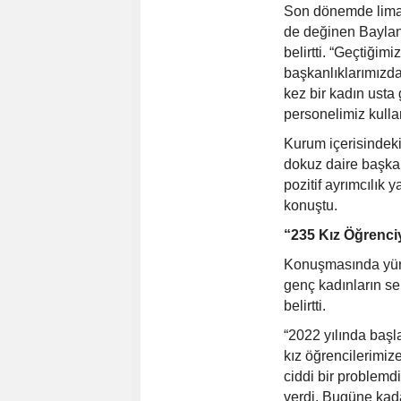
Son dönemde liman
de değinen Baylan,
belirtti. “Geçtiğim
başkanlıklarımızda
kez bir kadın usta 
personelimiz kulla
Kurum içerisindeki
dokuz daire başkan
pozitif ayrımcılık 
konuştu.
“235 Kız Öğrenci
Konuşmasında yürüt
genç kadınların se
belirtti.
“2022 yılında başla
kız öğrencilerimiz
ciddi bir problemd
verdi. Bugüne kada