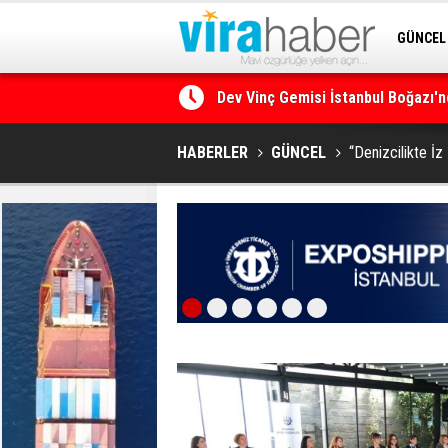
GÜNCEL
SİTENE 
Ege Denizi’nin En Büyük Mercan O
HABERLER
GÜNCEL
“Denizcilikte İ