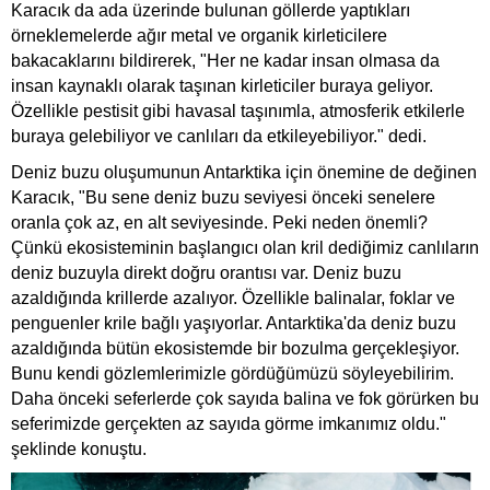
Karacık da ada üzerinde bulunan göllerde yaptıkları
örneklemelerde ağır metal ve organik kirleticilere
bakacaklarını bildirerek, "Her ne kadar insan olmasa da
insan kaynaklı olarak taşınan kirleticiler buraya geliyor.
Özellikle pestisit gibi havasal taşınımla, atmosferik etkilerle
buraya gelebiliyor ve canlıları da etkileyebiliyor." dedi.
Deniz buzu oluşumunun Antarktika için önemine de değinen
Karacık, "Bu sene deniz buzu seviyesi önceki senelere
oranla çok az, en alt seviyesinde. Peki neden önemli?
Çünkü ekosisteminin başlangıcı olan kril dediğimiz canlıların
deniz buzuyla direkt doğru orantısı var. Deniz buzu
azaldığında krillerde azalıyor. Özellikle balinalar, foklar ve
penguenler krile bağlı yaşıyorlar. Antarktika'da deniz buzu
azaldığında bütün ekosistemde bir bozulma gerçekleşiyor.
Bunu kendi gözlemlerimizle gördüğümüzü söyleyebilirim.
Daha önceki seferlerde çok sayıda balina ve fok görürken bu
seferimizde gerçekten az sayıda görme imkanımız oldu."
şeklinde konuştu.