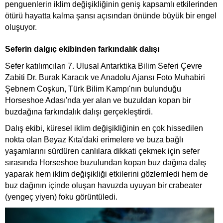
penguenlerin iklim değişikliğinin geniş kapsamlı etkilerinden
ötürü hayatta kalma şansı açısından önünde büyük bir engel
oluşuyor.
Seferin dalgıç ekibinden farkındalık dalışı
Sefer katılımcıları 7. Ulusal Antarktika Bilim Seferi Çevre
Zabiti Dr. Burak Karacık ve Anadolu Ajansı Foto Muhabiri
Şebnem Coşkun, Türk Bilim Kampı'nın bulunduğu
Horseshoe Adası'nda yer alan ve buzuldan kopan bir
buzdağına farkındalık dalışı gerçekleştirdi.
Dalış ekibi, küresel iklim değişikliğinin en çok hissedilen
nokta olan Beyaz Kıta'daki erimelere ve buza bağlı
yaşamlarını sürdüren canlılara dikkati çekmek için sefer
sırasında Horseshoe buzulundan kopan buz dağına dalış
yaparak hem iklim değişikliği etkilerini gözlemledi hem de
buz dağının içinde oluşan havuzda uyuyan bir crabeater
(yengeç yiyen) foku görüntüledi.