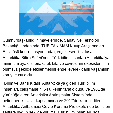
Cumhurbaşkanlığı himayelerinde, Sanayi ve Teknoloji
Bakanlığı uhdesinde, TÜBİTAK MAM Kutup Araştırmaları
Enstitüsü koordinasyonunda gerçekleşen 7. Ulusal
Antarktika Bilim Seferi'nde, Türk bilim insanları Antarktika'ya
minimum ayak izi bırakarak kıta ve çevresinin ekosisteminin
olumsuz şekilde etkilenmesini engelleyerek canlı yaşamının
koruyucusu oldu.
"Bilim ve Barış Kıtası" Antarktika'ya giden Türk bilim
insanları, çalışmalarını 54 ülkenin taraf olduğu ve 1961'de
yürürlüğe giren Antarktika Antlaşmalar Sistemi'nde
belirlenen kurallar kapsamında ve 2017'de kabul edilen
Antarktika Antlaşması Çevre Koruma Protokolü'nde belirtilen
şartlara uygun şekilde yürüttü. Türk bilim insanları, söz