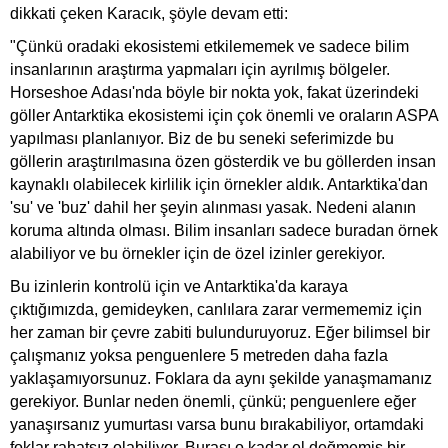
dikkati çeken Karacık, şöyle devam etti:
"Çünkü oradaki ekosistemi etkilememek ve sadece bilim
insanlarının araştırma yapmaları için ayrılmış bölgeler.
Horseshoe Adası'nda böyle bir nokta yok, fakat üzerindeki
göller Antarktika ekosistemi için çok önemli ve oraların ASPA
yapılması planlanıyor. Biz de bu seneki seferimizde bu
göllerin araştırılmasına özen gösterdik ve bu göllerden insan
kaynaklı olabilecek kirlilik için örnekler aldık. Antarktika'dan
'su' ve 'buz' dahil her şeyin alınması yasak. Nedeni alanın
koruma altında olması. Bilim insanları sadece buradan örnek
alabiliyor ve bu örnekler için de özel izinler gerekiyor.
Bu izinlerin kontrolü için ve Antarktika'da karaya
çıktığımızda, gemideyken, canlılara zarar vermememiz için
her zaman bir çevre zabiti bulunduruyoruz. Eğer bilimsel bir
çalışmanız yoksa penguenlere 5 metreden daha fazla
yaklaşamıyorsunuz. Foklara da aynı şekilde yanaşmamanız
gerekiyor. Bunlar neden önemli, çünkü; penguenlere eğer
yanaşırsanız yumurtası varsa bunu bırakabiliyor, ortamdaki
foklar rahatsız olabiliyor. Burası o kadar el değmemiş bir