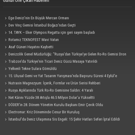
Günün Öne Çıkan Haberleri
Ege Denizi’nin En Büyük Mercan Ormanı
Dev Vinç Gemisi İstanbul Boğazı'ndan Geçti
14. TAYK – Eker Olympos Regatta için geri sayım başladı
Rotamız TEKNOFEST Mavi Vatan
Asaf Güneri Hayatını Kaybetti
Denizcilik Genel Müdürlüğü: "Rusya'dan Türkiye'ye Gelen Ro-Ro Gemisi Dron
Saldırısına Uğradı"
Trabzon'da Türkiye'nin Ticari Deniz Gücü Masaya Yatırıldı
Yelkenli Tekne Sulara Gömüldü
15. Ulusal Gemi ve Yat Tasarım Yarışması'nda Başvuru Süresi 4 Eylül'e
Uzatıldı
Nutraxin Magnezyum: İçerik, Formlar ve Ürün Serisi Rehberi
Rusya Açıklarında Türk Ro-Ro Gemisine Saldırı: 4 Yaralı
Net Kârını Yüzde 38 Artışla 46.5 Milyon Dolar’a Yükseltti
DÖDER'in 28. Dönem Yönetim Kurulu Başkanı Emir Çevik Oldu
Electromar: Kriz Döneminde Cesur Bir Kuruluş
İstanbul'da Deniz Ulaşımına Sis Engeli: 15 Şehir Hatları Seferi İptal Edildi