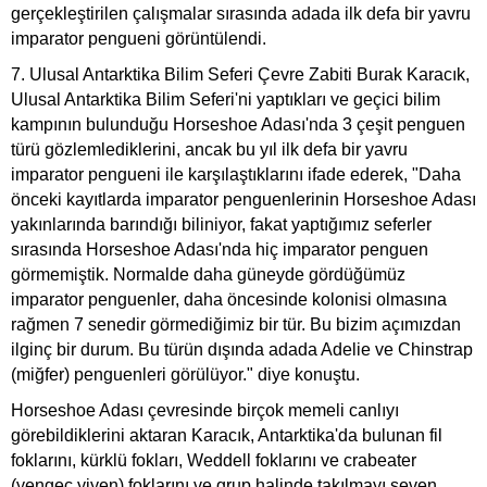
gerçekleştirilen çalışmalar sırasında adada ilk defa bir yavru
imparator pengueni görüntülendi.
7. Ulusal Antarktika Bilim Seferi Çevre Zabiti Burak Karacık,
Ulusal Antarktika Bilim Seferi'ni yaptıkları ve geçici bilim
kampının bulunduğu Horseshoe Adası'nda 3 çeşit penguen
türü gözlemlediklerini, ancak bu yıl ilk defa bir yavru
imparator pengueni ile karşılaştıklarını ifade ederek, "Daha
önceki kayıtlarda imparator penguenlerinin Horseshoe Adası
yakınlarında barındığı biliniyor, fakat yaptığımız seferler
sırasında Horseshoe Adası'nda hiç imparator penguen
görmemiştik. Normalde daha güneyde gördüğümüz
imparator penguenler, daha öncesinde kolonisi olmasına
rağmen 7 senedir görmediğimiz bir tür. Bu bizim açımızdan
ilginç bir durum. Bu türün dışında adada Adelie ve Chinstrap
(miğfer) penguenleri görülüyor." diye konuştu.
Horseshoe Adası çevresinde birçok memeli canlıyı
görebildiklerini aktaran Karacık, Antarktika'da bulunan fil
foklarını, kürklü fokları, Weddell foklarını ve crabeater
(yengeç yiyen) foklarını ve grup halinde takılmayı seven