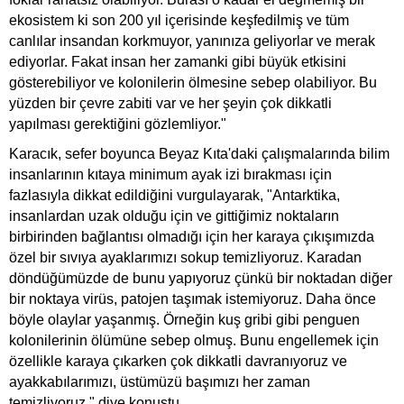
ekosistem ki son 200 yıl içerisinde keşfedilmiş ve tüm
canlılar insandan korkmuyor, yanınıza geliyorlar ve merak
ediyorlar. Fakat insan her zamanki gibi büyük etkisini
gösterebiliyor ve kolonilerin ölmesine sebep olabiliyor. Bu
yüzden bir çevre zabiti var ve her şeyin çok dikkatli
yapılması gerektiğini gözlemliyor."
Karacık, sefer boyunca Beyaz Kıta'daki çalışmalarında bilim
insanlarının kıtaya minimum ayak izi bırakması için
fazlasıyla dikkat edildiğini vurgulayarak, "Antarktika,
insanlardan uzak olduğu için ve gittiğimiz noktaların
birbirinden bağlantısı olmadığı için her karaya çıkışımızda
özel bir sıvıya ayaklarımızı sokup temizliyoruz. Karadan
döndüğümüzde de bunu yapıyoruz çünkü bir noktadan diğer
bir noktaya virüs, patojen taşımak istemiyoruz. Daha önce
böyle olaylar yaşanmış. Örneğin kuş gribi gibi penguen
kolonilerinin ölümüne sebep olmuş. Bunu engellemek için
özellikle karaya çıkarken çok dikkatli davranıyoruz ve
ayakkabılarımızı, üstümüzü başımızı her zaman
temizliyoruz." diye konuştu.