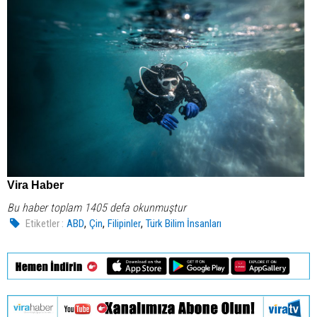
Vira Haber
Bu haber toplam 1405 defa okunmuştur
,
,
,
Etiketler :
ABD
Çin
Filipinler
Türk Bilim İnsanları