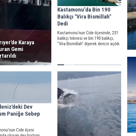
Kastamonu’da Bin 190
Balıkçı "Vira Bismillah"
Dedi
Kastamonu'nun Cide ilçesinde, 231
balıkçı teknesi ve bin 190 balıkçı,
rıyer'de Karaya
"Vira Bismillah" diyerek denize açıldı.
uran Gemi
rtarıldı
deniz'deki Dev
um Paniğe Sebep
onu'nun Cide ilçesi
rında oluşan dev hortum