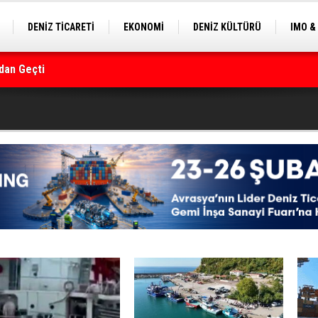
DENİZ TİCARETİ
EKONOMİ
DENİZ KÜLTÜRÜ
IMO &
EKLE
BALIKÇILIK
ÇEVRE
SEKTÖRDEN
rmanı