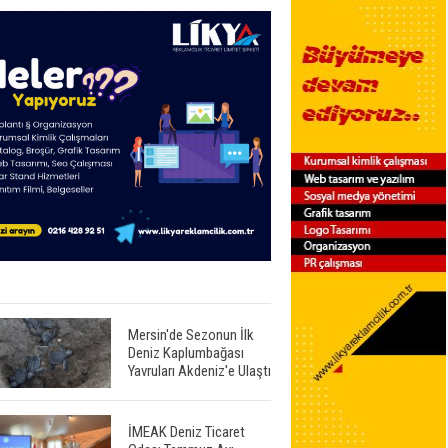
Mersin'de Sezonun İlk
Deniz Kaplumbağası
Yavruları Akdeniz'e Ulaştı
İMEAK Deniz Ticaret