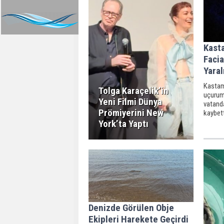
Kast
Facia
Yaral
Kastam
Tolga Karaçelik’in
uçurum
Yeni Filmi Dünya
vatand
Prömiyerini New
kaybett
York’ta Yaptı
Denizde Görülen Obje
Ekipleri Harekete Geçirdi