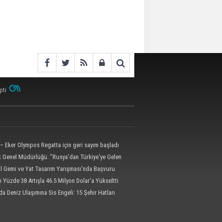
pti
– Eker Olympos Regatta için geri sayım başladı
ik Genel Müdürlüğü: "Rusya'dan Türkiye'ye Gelen
 Dron Saldırısına Uğradı"
al Gemi ve Yat Tasarım Yarışması'nda Başvuru
l'e Uzatıldı
ı Yüzde 38 Artışla 46.5 Milyon Dolar’a Yükseltti
da Deniz Ulaşımına Sis Engeli: 15 Şehir Hatları
dildi