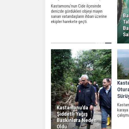
Kastamonu'nun Cide ilçesinde
denizde gördükleri objeyi mayın
Ba
sanan vatandaşların ihbarı üzerine
Ta
ekipler harekete geçti.
Ba
Sa
Kast
Otur
Sürü
Kastam
Kastamonu'da
karaya
Şiddetli Yağış
çalışma
Baskınlara Neden
Oldu