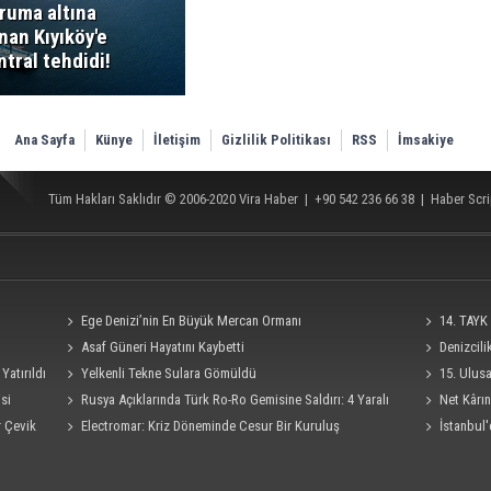
ruma altına
ınan Kıyıköy'e
ntral tehdidi!
Ana Sayfa
Künye
İletişim
Gizlilik Politikası
RSS
İmsakiye
Tüm Hakları Saklıdır © 2006-2020
Vira Haber
| +90 542 236 66 38 |
Haber Scri
Ege Denizi’nin En Büyük Mercan Ormanı
14. TAYK 
Asaf Güneri Hayatını Kaybetti
Denizcil
Yatırıldı
Yelkenli Tekne Sulara Gömüldü
Ro-Ro Gemisi
15. Ulus
si
Rusya Açıklarında Türk Ro-Ro Gemisine Saldırı: 4 Yaralı
Süresi 4 Eylü
Net Kârın
r Çevik
Electromar: Kriz Döneminde Cesur Bir Kuruluş
İstanbul'
Seferi İptal E