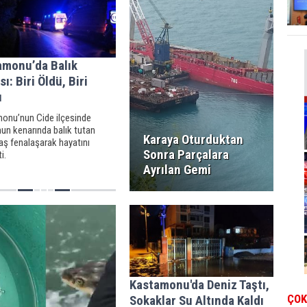
amonu’da Balık
sı: Biri Öldü, Biri
ı
onu’nun Cide ilçesinde
un kenarında balık tutan
Karaya Oturduktan
aş fenalaşarak hayatını
Sonra Parçalara
i.
Ayrılan Gemi
Kastamonu'da Deniz Taştı,
ÇOK
Sokaklar Su Altında Kaldı