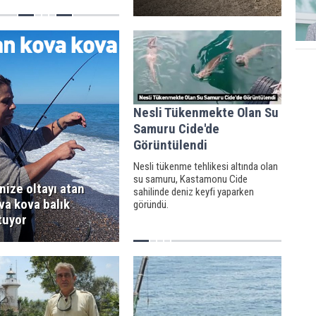
Nesli Tükenmekte Olan Su
Samuru Cide'de
Görüntülendi
Nesli tükenme tehlikesi altında olan
su samuru, Kastamonu Cide
nize oltayı atan
sahilinde deniz keyfi yaparken
va kova balık
göründü.
tuyor