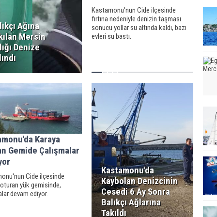
Kastamonu'nun Cide ilçesinde
fırtına nedeniyle denizin taşması
lıkçı Ağına
sonucu yollar su altında kaldı, bazı
kılan Mersin
evleri su bastı.
lığı Denize
lındı
amonu'da Karaya
an Gemide Çalışmalar
yor
Kastamonu'da
onu'nun Cide ilçesinde
Kaybolan Denizcinin
 oturan yük gemisinde,
Cesedi 6 Ay Sonra
lar devam ediyor.
Balıkçı Ağlarına
Takıldı