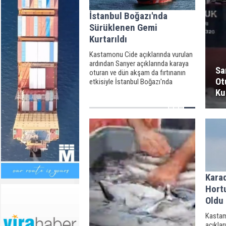
İstanbul Boğazı'nda
Sürüklenen Gemi
Kurtarıldı
Kastamonu Cide açıklarında vurulan
ardından Sarıyer açıklarında karaya
Sa
oturan ve dün akşam da fırtınanın
Ot
etkisiyle İstanbul Boğazı'nda
savrulan 'Razouk' isimli gemi
Ku
kurtarıldı.
Kara
Hort
Oldu
Kastam
açıkla