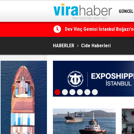
GÜNCEL
SİTENE 
Ege Denizi’nin En Büyük Mercan O
HABERLER
Cide Haberleri