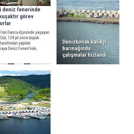
i deniz fenerinde
kuşaktır görev
orlar
'nin Darıca ilçesinde yaşayan
Gül, 124 yıl önce büyük
Denizkonak balıkçı
tarafından yapılan
barınağında
kaya Deniz Feneri'nde,
cü kuşak olarak çalışıyor
çalışmalar hızlandı