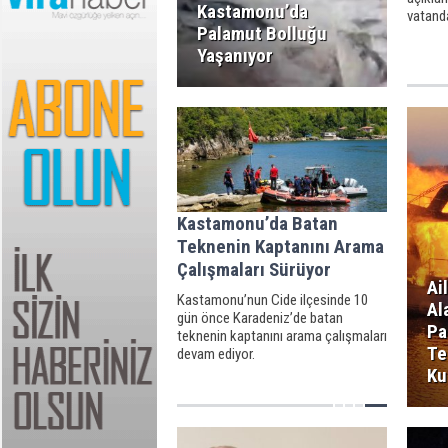
Kastamonu’da
vatanda
Palamut Bolluğu
Yaşanıyor
Kastamonu’da Batan
Teknenin Kaptanını Arama
Çalışmaları Sürüyor
Ai
Kastamonu’nun Cide ilçesinde 10
Al
gün önce Karadeniz’de batan
Pa
teknenin kaptanını arama çalışmaları
Te
devam ediyor.
Ku