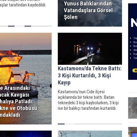
Yunus Balıklarından
şlar tarafından kaydedildi.
Vatandaşlara Görsel
Şölen
Kastamonu'da Tekne Battı:
3 Kişi Kurtarıldı, 3 Kişi
Kayıp
le Arasındaki
Kastamonu'nun Cide ilçesi
acak Kavgası
açıklarında bir tekne battı. Batan
halıya Patladı:
teknedeki 3 kişi kaybolurken, 3 kişi
kne ve Otobüsü
ise bir balıkçı tarafından kurtarıldı.
ndakladı