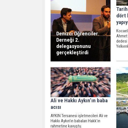
Tarih
dört 
yapıy
Kocaeli
Denizci Öğrenciler
Ahmet 
Derneği 2.
dedesi 
delegasyonunu
Yelken
dördün
gerçekleştirdi
Ali ve Hakkı Aykın’ın baba
acısı
AYKIN Tersanesi işletmecileri Ali ve
Hakkı Aykın'ın babaları Hakk'ın
rahmetine kavuştu.