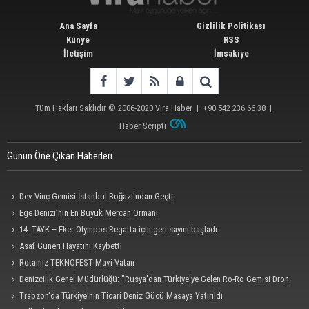
Ana Sayfa
Gizlilik Politikası
Künye
RSS
İletişim
İmsakiye
Tüm Hakları Saklıdır © 2006-2020
Vira Haber
| +90 542 236 66 38 |
Haber Scripti
Günün Öne Çıkan Haberleri
Dev Vinç Gemisi İstanbul Boğazı'ndan Geçti
Ege Denizi’nin En Büyük Mercan Ormanı
14. TAYK – Eker Olympos Regatta için geri sayım başladı
Asaf Güneri Hayatını Kaybetti
Rotamız TEKNOFEST Mavi Vatan
Denizcilik Genel Müdürlüğü: "Rusya'dan Türkiye'ye Gelen Ro-Ro Gemisi Dron
Saldırısına Uğradı"
Trabzon'da Türkiye'nin Ticari Deniz Gücü Masaya Yatırıldı