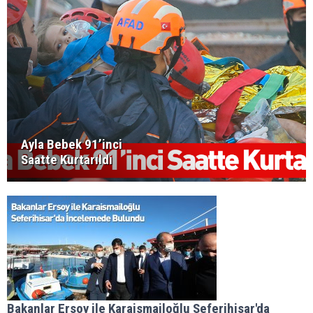
Ayla Bebek 91’inci
Saatte Kurtarıldı
Bakanlar Ersoy ile Karaismailoğlu Seferihisar'da