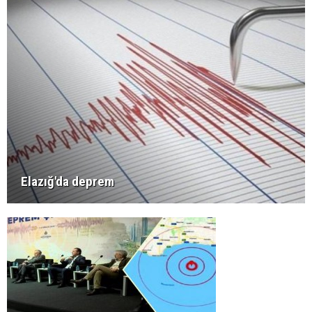
Elazığ'da deprem