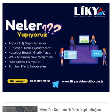
Mersin'de Sezonun İlk Deniz Kaplumbağası