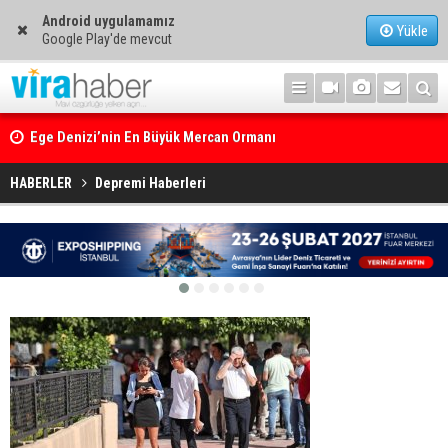
Android uygulamamız
Yükle
Google Play'de mevcut
Ege Denizi’nin En Büyük Mercan Ormanı
HABERLER
Depremi Haberleri