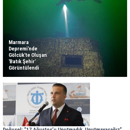
Marmara
Depremi'nde
Gölcük'te Oluşan
'Batık Şehir'
Görüntülendi
Doğusel: “17 Ağustos’u Unutmadık, Unutmayacağız”