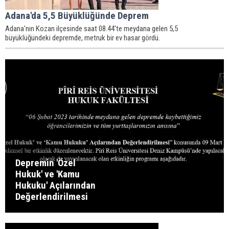
Adana'da 5,5 Büyüklüğünde Deprem
Adana'nın Kozan ilçesinde saat 08.44'te meydana gelen 5,5
büyüklüğündeki depremde, metruk bir ev hasar gördü.
Depremin 'Özel
Hukuk' ve 'Kamu
Hukuku' Açılarından
Değerlendirilmesi