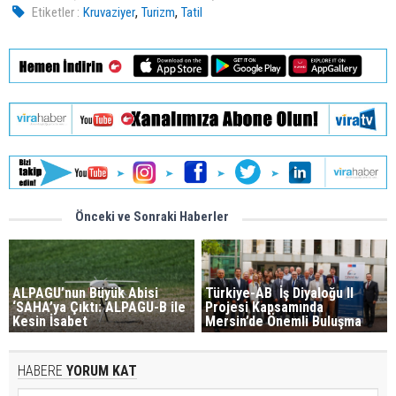
,
,
Etiketler :
Kruvaziyer
Turizm
Tatil
Önceki ve Sonraki Haberler
ALPAGU’nun Büyük Abisi
Türkiye-AB İş Diyaloğu II
‘SAHA’ya Çıktı: ALPAGU-B ile
Projesi Kapsamında
Kesin İsabet
Mersin’de Önemli Buluşma
HABERE
YORUM KAT