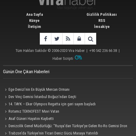
Ana Sayfa
Gizlilik Politikası
Künye
RSS
İletişim
İmsakiye
Tüm Hakları Saklıdır © 2006-2020
Vira Haber
| +90 542 236 66 38 |
Haber Scripti
Günün Öne Çıkan Haberleri
Ege Denizi’nin En Büyük Mercan Ormanı
Dev Vinç Gemisi İstanbul Boğazı'ndan Geçti
14. TAYK – Eker Olympos Regatta için geri sayım başladı
Rotamız TEKNOFEST Mavi Vatan
Asaf Güneri Hayatını Kaybetti
Denizcilik Genel Müdürlüğü: "Rusya'dan Türkiye'ye Gelen Ro-Ro Gemisi Dron
Saldırısına Uğradı"
Trabzon'da Türkiye'nin Ticari Deniz Gücü Masaya Yatırıldı