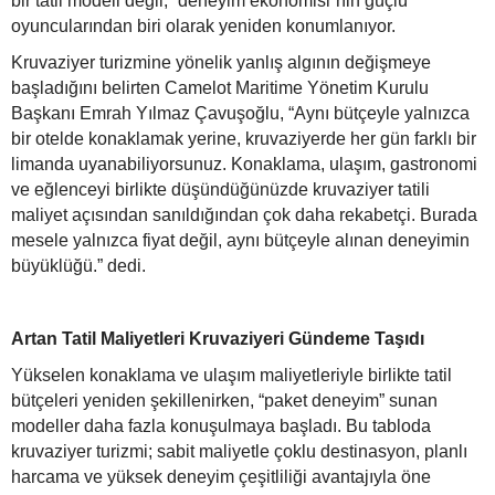
bir tatil modeli değil, “deneyim ekonomisi”nin güçlü
oyuncularından biri olarak yeniden konumlanıyor.
Kruvaziyer turizmine yönelik yanlış algının değişmeye
başladığını belirten Camelot Maritime Yönetim Kurulu
Başkanı Emrah Yılmaz Çavuşoğlu, “Aynı bütçeyle yalnızca
bir otelde konaklamak yerine, kruvaziyerde her gün farklı bir
limanda uyanabiliyorsunuz. Konaklama, ulaşım, gastronomi
ve eğlenceyi birlikte düşündüğünüzde kruvaziyer tatili
maliyet açısından sanıldığından çok daha rekabetçi. Burada
mesele yalnızca fiyat değil, aynı bütçeyle alınan deneyimin
büyüklüğü.” dedi.
Artan Tatil Maliyetleri Kruvaziyeri Gündeme Taşıdı
Yükselen konaklama ve ulaşım maliyetleriyle birlikte tatil
bütçeleri yeniden şekillenirken, “paket deneyim” sunan
modeller daha fazla konuşulmaya başladı. Bu tabloda
kruvaziyer turizmi; sabit maliyetle çoklu destinasyon, planlı
harcama ve yüksek deneyim çeşitliliği avantajıyla öne