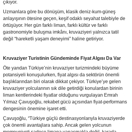
çıkıyor.
Uzmanlara göre bu dönüşüm, klasik deniz-kum-güneş
anlayışının ötesine geçen, keşif odaklı seyahat talebiyle de
örtüşüyor. Her gün farklı liman, farklı kültür ve farklı
gastronomiyle buluşma imkânı, kruvaziyeri yalnızca tatil
değil “hareketli yaşam deneyimi” haline getiriyor.
Kruvaziyer Turistinin Gündeminde Fiyat Algısı Da Var
Öte yandan Türkiye’nin kruvaziyer turizmindeki büyüme
potansiyeli konuşulurken, fiyat algısı da sektörün önemli
başlıklarından biri olarak dikkat çekiyor. Türkiye’ye gelen
kruvaziyer yolcularının sık dile getirdiği konulardan birinin
liman kentlerindeki fiyatlar olduğunu vurgulayan Emrah
Yılmaz Çavuşoğlu, rekabet gücü açısından fiyat-performans
dengesinin önemine işaret etti.
Çavuşoğlu, “Türkiye güçlü destinasyonlarıyla kruvaziyerde
çok önemli avantajlara sahip. Ancak gelen yolcunun
memnuniyeti sadece limana yanaşmakla değil, karada