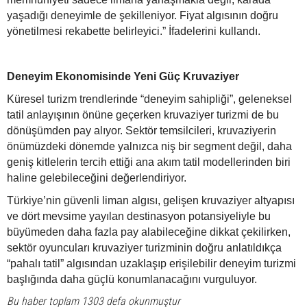
yaşadığı deneyimle de şekilleniyor. Fiyat algısının doğru
yönetilmesi rekabette belirleyici.” İfadelerini kullandı.
Deneyim Ekonomisinde Yeni Güç Kruvaziyer
Küresel turizm trendlerinde “deneyim sahipliği”, geleneksel
tatil anlayışının önüne geçerken kruvaziyer turizmi de bu
dönüşümden pay alıyor. Sektör temsilcileri, kruvaziyerin
önümüzdeki dönemde yalnızca niş bir segment değil, daha
geniş kitlelerin tercih ettiği ana akım tatil modellerinden biri
haline gelebileceğini değerlendiriyor.
Türkiye’nin güvenli liman algısı, gelişen kruvaziyer altyapısı
ve dört mevsime yayılan destinasyon potansiyeliyle bu
büyümeden daha fazla pay alabileceğine dikkat çekilirken,
sektör oyuncuları kruvaziyer turizminin doğru anlatıldıkça
“pahalı tatil” algısından uzaklaşıp erişilebilir deneyim turizmi
başlığında daha güçlü konumlanacağını vurguluyor.
Bu haber toplam 1303 defa okunmuştur