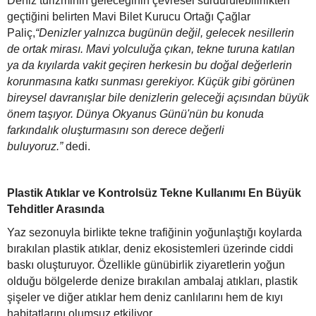
Deniz turizminin geleceğinin çevresel sürdürülebilirlikten
geçtiğini belirten Mavi Bilet Kurucu Ortağı Çağlar
Paliç,
“Denizler yalnızca bugünün değil, gelecek nesillerin
de ortak mirası. Mavi yolculuğa çıkan, tekne turuna katılan
ya da kıyılarda vakit geçiren herkesin bu doğal değerlerin
korunmasına katkı sunması gerekiyor. Küçük gibi görünen
bireysel davranışlar bile denizlerin geleceği açısından büyük
önem taşıyor. Dünya Okyanus Günü'nün bu konuda
farkındalık oluşturmasını son derece değerli
buluyoruz.”
dedi.
Plastik Atıklar ve Kontrolsüz Tekne Kullanımı En Büyük
Tehditler Arasında
Yaz sezonuyla birlikte tekne trafiğinin yoğunlaştığı koylarda
bırakılan plastik atıklar, deniz ekosistemleri üzerinde ciddi
baskı oluşturuyor. Özellikle günübirlik ziyaretlerin yoğun
olduğu bölgelerde denize bırakılan ambalaj atıkları, plastik
şişeler ve diğer atıklar hem deniz canlılarını hem de kıyı
habitatlarını olumsuz etkiliyor.