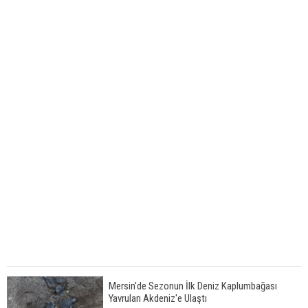
Mersin'de Sezonun İlk Deniz Kaplumbağası
Yavruları Akdeniz'e Ulaştı