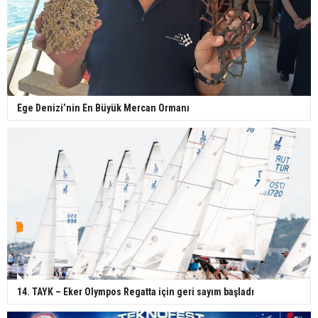
Ege Denizi’nin En Büyük Mercan Ormanı
14. TAYK – Eker Olympos Regatta için geri sayım başladı