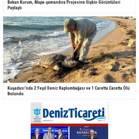
Bakan Kurum, Mapa-şamandıra Projesine İlişkin Görüntüleri
Paylaştı
Kuşadası’nda 2 Yeşil Deniz Kaplumbağası ve 1 Caretta Caretta Ölü
Bulundu