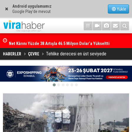
Android uygulamamız
Yükle
Google Play'de mevcut
Net Kârını Yüzde 38 Artışla 46.5 Milyon Dolar’a Yükseltti
Tehlike derecesi en üst seviyede
HABERLER
ÇEVRE