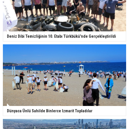
Deniz Dibi Temizliğinin 10. Etabı Türkbükü'nde Gerçekleştirildi
Dünyaca Ünlü Sahilde Binlerce Izmarit Topladılar