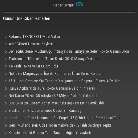
Haber Scripti
Günün Öne Çıkan Haberleri
Rotamız TEKNOFEST Mavi Vatan
Asaf Güneri Hayatını Kaybetti
Denizcilik Genel Müdürlüğü: "Rusya'dan Türkiye'ye Gelen Ro-Ro Gemisi Dron
Saldırısına Uğradı"
Trabzon'da Türkiye'nin Ticari Deniz Gücü Masaya Yatırıldı
Yelkenli Tekne Sulara Gömüldü
Nutraxin Magnezyum: İçerik, Formlar ve Ürün Serisi Rehberi
15. Ulusal Gemi ve Yat Tasarım Yarışması'nda Başvuru Süresi 4 Eylül'e
Uzatıldı
Rusya Açıklarında Türk Ro-Ro Gemisine Saldırı: 4 Yaralı
Net Kârını Yüzde 38 Artışla 46.5 Milyon Dolar’a Yükseltti
DÖDER'in 28. Dönem Yönetim Kurulu Başkanı Emir Çevik Oldu
Electromar: Kriz Döneminde Cesur Bir Kuruluş
İstanbul'da Deniz Ulaşımına Sis Engeli: 15 Şehir Hatları Seferi İptal Edildi
Gemi Mühendisleri Odası'ndan Yalova'daki Silahlı Saldırıya Tepki
Karadeniz'deki Gerilim Tahıl Taşımacılığını Yavaşlattı