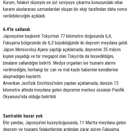
Kurum, felaket düzeyini en üst seviyeye çıkarma konusundaki nihai
kararın uluslararası uzmanlardan oluşan bir ekip tarafından daha sonra
verilebileceğini açıkladı.
6.4'le sallandı
Japonya'nın başkenti Tokyo'nun 77 kilometre doğusunda 6,4,
Fukuşima bölgesinde de 6,3 büyüklüğünde iki deprem meydana geldi.
Japon Meteoroloji Ajansı yaptığı açıklamada, depremin 35 milyon
kişinin yaşadığı ve bir megapol olan Tokyo'da da hissedildiğini,
binaların sallandığını belirtti. Medya organları ise tsunami alarmı
verilmediğini, herhangi bir can ve mal kaybı haberinin kendilerine
ulaşmadığını kaydetti.
Amerikan Jeofizik Enstitüsü'nden yapılan açıklamada, denizin 13
kilometre altında meydana gelen depremin merkez üssünün Pasifik
Okyanusu'nda olduğu belirtildi.
Santralde hasar yok
Öte yandan, Japonya'nın kuzeydoğusunda, 11 Martta meydana gelen
deprem ve tsunami felaketlerinin ardından zarar gören Fukuşima