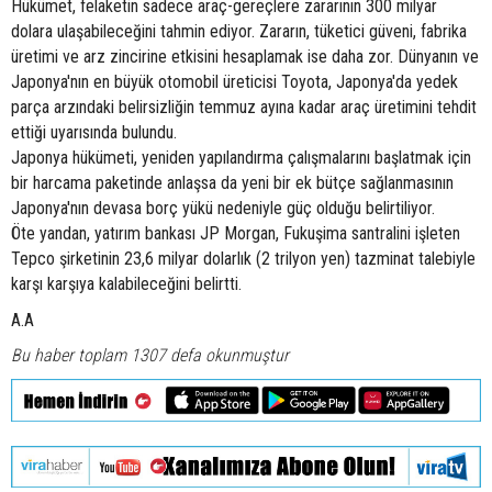
Hükümet, felaketin sadece araç-gereçlere zararının 300 milyar
dolara ulaşabileceğini tahmin ediyor. Zararın, tüketici güveni, fabrika
üretimi ve arz zincirine etkisini hesaplamak ise daha zor. Dünyanın ve
Japonya'nın en büyük otomobil üreticisi Toyota, Japonya'da yedek
parça arzındaki belirsizliğin temmuz ayına kadar araç üretimini tehdit
ettiği uyarısında bulundu.
Japonya hükümeti, yeniden yapılandırma çalışmalarını başlatmak için
bir harcama paketinde anlaşsa da yeni bir ek bütçe sağlanmasının
Japonya'nın devasa borç yükü nedeniyle güç olduğu belirtiliyor.
Öte yandan, yatırım bankası JP Morgan, Fukuşima santralini işleten
Tepco şirketinin 23,6 milyar dolarlık (2 trilyon yen) tazminat talebiyle
karşı karşıya kalabileceğini belirtti.
A.A
Bu haber toplam 1307 defa okunmuştur