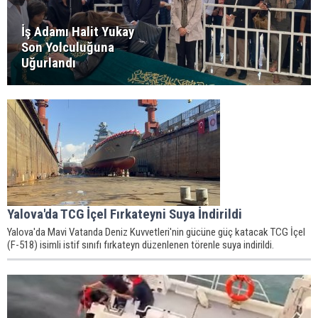
İş Adamı Halit Yukay
Son Yolculuğuna
Uğurlandı
Yalova'da TCG İçel Fırkateyni Suya İndirildi
Yalova'da Mavi Vatanda Deniz Kuvvetleri'nin gücüne güç katacak TCG İçel
(F-518) isimli istif sınıfı fırkateyn düzenlenen törenle suya indirildi.