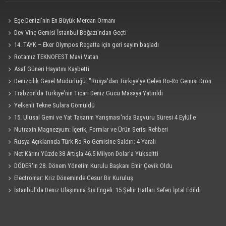
Ege Denizi’nin En Büyük Mercan Ormanı
Dev Vinç Gemisi İstanbul Boğazı'ndan Geçti
14. TAYK – Eker Olympos Regatta için geri sayım başladı
Rotamız TEKNOFEST Mavi Vatan
Asaf Güneri Hayatını Kaybetti
Denizcilik Genel Müdürlüğü: "Rusya'dan Türkiye'ye Gelen Ro-Ro Gemisi Dron
Saldırısına Uğradı"
Trabzon'da Türkiye'nin Ticari Deniz Gücü Masaya Yatırıldı
Yelkenli Tekne Sulara Gömüldü
15. Ulusal Gemi ve Yat Tasarım Yarışması'nda Başvuru Süresi 4 Eylül'e
Uzatıldı
Nutraxin Magnezyum: İçerik, Formlar ve Ürün Serisi Rehberi
Rusya Açıklarında Türk Ro-Ro Gemisine Saldırı: 4 Yaralı
Net Kârını Yüzde 38 Artışla 46.5 Milyon Dolar’a Yükseltti
DÖDER'in 28. Dönem Yönetim Kurulu Başkanı Emir Çevik Oldu
Electromar: Kriz Döneminde Cesur Bir Kuruluş
İstanbul'da Deniz Ulaşımına Sis Engeli: 15 Şehir Hatları Seferi İptal Edildi