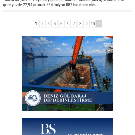
göre yüzde 22,94 artarak 364 milyon 882 bin dolar oldu.
1
2
3
4
5
6
7
8
9
10