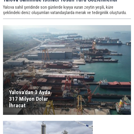
Yalova sahil şeridinde son günlerde kıyıya vuran zeytin yeşili, küre
şeklindeki deniz oluşumları vatandaşlarda merak ve tedirginlik oluşturdu.
Yalova'dan 3 Ayda
317 Milyon Dolar
İhracat