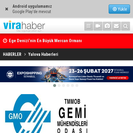
Android uygulamamız
Yükle
Google Play'de mevcut
Ege Denizi’nin En Büyük Mercan Ormanı
HABERLER
Yalova Haberleri