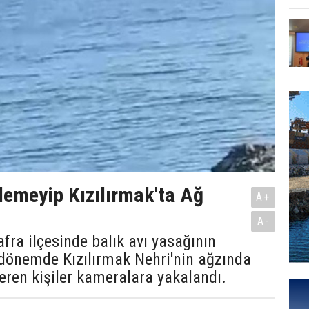
lemeyip Kızılırmak'ta Ağ
A+
A-
ra ilçesinde balık avı yasağının
 dönemde Kızılırmak Nehri'nin ağzında
seren kişiler kameralara yakalandı.