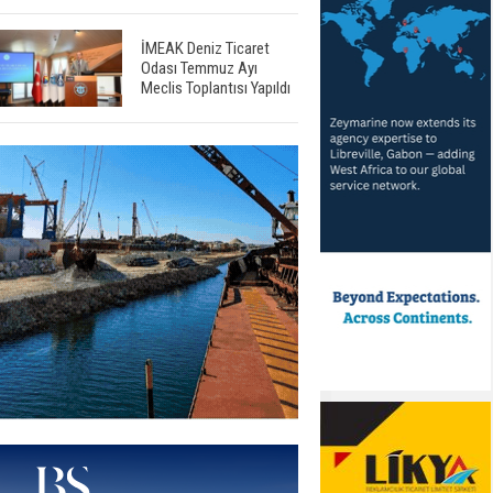
İMEAK Deniz Ticaret
Odası Temmuz Ayı
Meclis Toplantısı Yapıldı