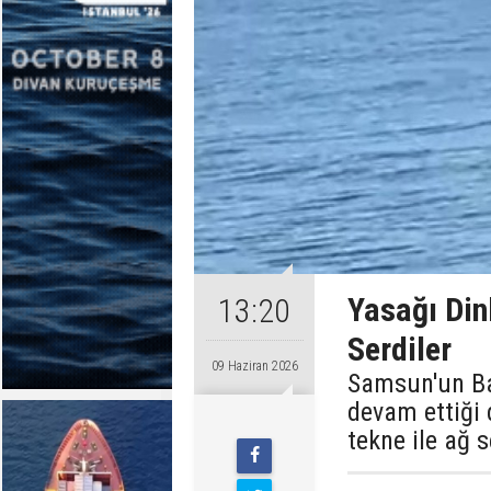
Yasağı Din
13:20
Serdiler
09 Haziran 2026
Samsun'un Baf
devam ettiği
tekne ile ağ 