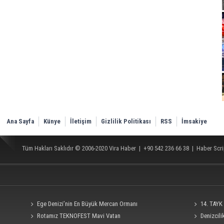
Ana Sayfa
Künye
İletişim
Gizlilik Politikası
RSS
İmsakiye
Tüm Hakları Saklıdır © 2006-2020
Vira Haber
| +90 542 236 66 38 |
Haber Scri
Ege Denizi’nin En Büyük Mercan Ormanı
14. TAYK 
Rotamız TEKNOFEST Mavi Vatan
Denizcil