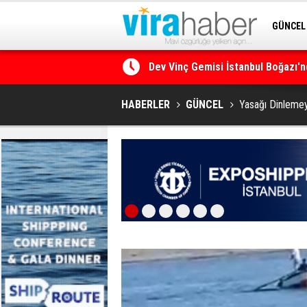
GÜNCEL
Dev Vinç Gemisi İstanbul Boğazı'n
SİTENE 
Ege Denizi’nin En Büyük Mercan O
HABERLER
GÜNCEL
Yasağı Dinlemeyi