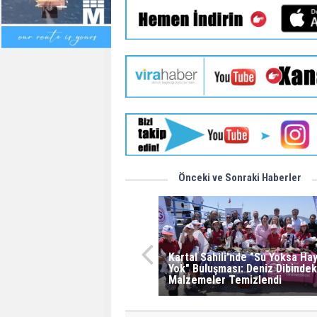
Önceki ve Sonraki Haberler
Kartal Sahili'nde "Su Yoksa Ha
Yok" Buluşması: Deniz Dibindek
Malzemeler Temizlendi