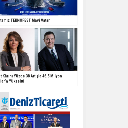
tamız TEKNOFEST Mavi Vatan
t Kârını Yüzde 38 Artışla 46.5 Milyon
lar’a Yükseltti