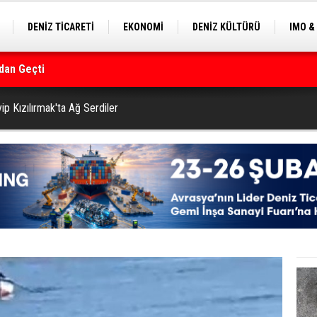
DENİZ TİCARETİ
EKONOMİ
DENİZ KÜLTÜRÜ
IMO &
dan Geçti
EKLE
BALIKÇILIK
ÇEVRE
SEKTÖRDEN
rmanı
p Kızılırmak'ta Ağ Serdiler