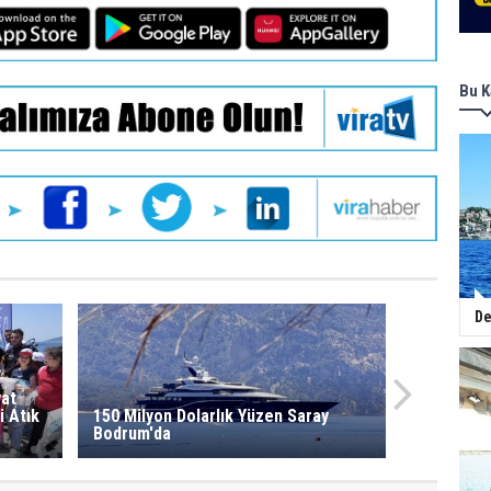
Bu K
De
yat
i Atık
150 Milyon Dolarlık Yüzen Saray
Bodrum'da