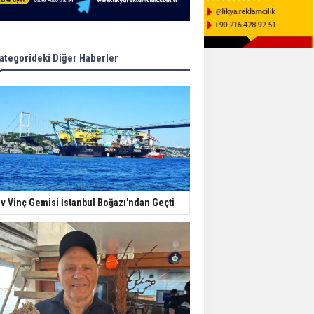
ategorideki Diğer Haberler
v Vinç Gemisi İstanbul Boğazı'ndan Geçti