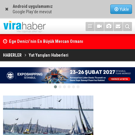
Android uygulamamız
Yükle
Google Play'de mevcut
Ege Denizi’nin En Büyük Mercan Ormanı
HABERLER
Yat Yarışları Haberleri