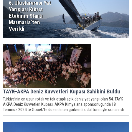
6. Uluslararası Yat
Yarışları Kıbrıs
Etabının Startı
Marmaris’ten
Verildi
TAYK–AKPA Deniz Kuvvetleri Kupası Sahibini Buldu
Türkiye’nin en uzun rotalı ve tek etaplı açık deniz yat yarışı olan 54. TAYK–
AKPA Deniz Kuvvetleri Kupası, AKPA Kimya ana sponsorluğunda 18
Temmuz 2025’te Göcek’te düzenlenen görkemli ödül töreniyle sona erdi.