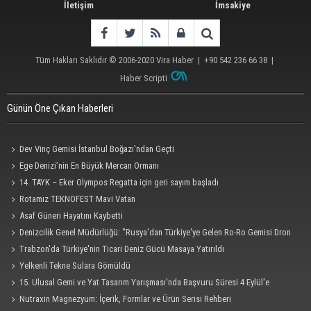
İletişim
İmsakiye
Tüm Hakları Saklıdır © 2006-2020
Vira Haber
| +90 542 236 66 38 |
Haber Scripti
Günün Öne Çıkan Haberleri
Dev Vinç Gemisi İstanbul Boğazı'ndan Geçti
Ege Denizi’nin En Büyük Mercan Ormanı
14. TAYK – Eker Olympos Regatta için geri sayım başladı
Rotamız TEKNOFEST Mavi Vatan
Asaf Güneri Hayatını Kaybetti
Denizcilik Genel Müdürlüğü: "Rusya'dan Türkiye'ye Gelen Ro-Ro Gemisi Dron
Saldırısına Uğradı"
Trabzon'da Türkiye'nin Ticari Deniz Gücü Masaya Yatırıldı
Yelkenli Tekne Sulara Gömüldü
15. Ulusal Gemi ve Yat Tasarım Yarışması'nda Başvuru Süresi 4 Eylül'e
Uzatıldı
Nutraxin Magnezyum: İçerik, Formlar ve Ürün Serisi Rehberi