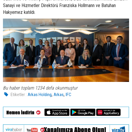
Sanayi ve Hizmetler Direkt
ö
r
ü
Franziska Hollmann ve Batuhan
Hakyemez katıldı.
Bu haber toplam 1234 defa okunmuştur
,
,
Etiketler :
Arkas Holding
Arkas
IFC