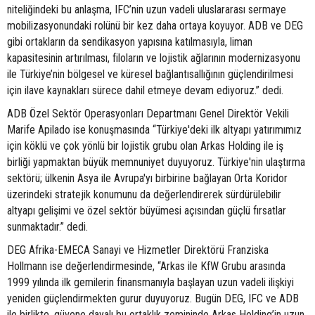
niteliğindeki bu anlaşma, IFC’nin uzun vadeli uluslararası sermaye
mobilizasyonundaki rolünü bir kez daha ortaya koyuyor. ADB ve DEG
gibi ortakların da sendikasyon yapısına katılmasıyla, liman
kapasitesinin artırılması, filoların ve lojistik ağlarının modernizasyonu
ile Türkiye’nin bölgesel ve küresel bağlantısallığının güçlendirilmesi
için ilave kaynakları sürece dahil etmeye devam ediyoruz.” dedi.
ADB Özel Sektör Operasyonları Departmanı Genel Direktör Vekili
Marife Apilado ise konuşmasında “Türkiye'deki ilk altyapı yatırımımız
için köklü ve çok yönlü bir lojistik grubu olan Arkas Holding ile iş
birliği yapmaktan büyük memnuniyet duyuyoruz. Türkiye'nin ulaştırma
sektörü; ülkenin Asya ile Avrupa'yı birbirine bağlayan Orta Koridor
üzerindeki stratejik konumunu da değerlendirerek sürdürülebilir
altyapı gelişimi ve özel sektör büyümesi açısından güçlü fırsatlar
sunmaktadır.” dedi.
DEG Afrika-EMECA Sanayi ve Hizmetler Direktörü Franziska
Hollmann ise değerlendirmesinde, “Arkas ile KfW Grubu arasında
1999 yılında ilk gemilerin finansmanıyla başlayan uzun vadeli ilişkiyi
yeniden güçlendirmekten gurur duyuyoruz. Bugün DEG, IFC ve ADB
ile birlikte, güvene dayalı bu ortaklık zemininde Arkas Holding’in uzun