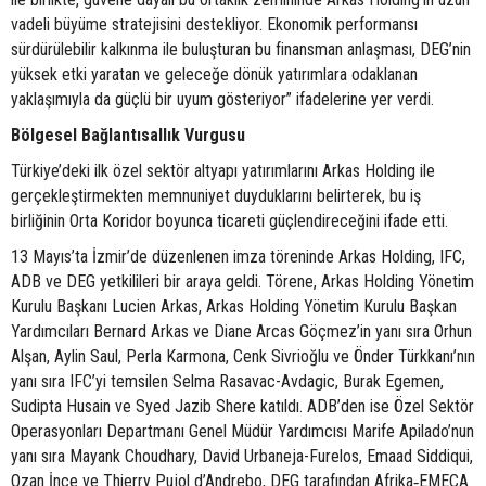
vadeli büyüme stratejisini destekliyor. Ekonomik performansı
sürdürülebilir kalkınma ile buluşturan bu finansman anlaşması, DEG’nin
yüksek etki yaratan ve geleceğe dönük yatırımlara odaklanan
yaklaşımıyla da güçlü bir uyum gösteriyor” ifadelerine yer verdi.
Bölgesel Bağlantısallık Vurgusu
Türkiye’deki ilk özel sektör altyapı yatırımlarını Arkas Holding ile
gerçekleştirmekten memnuniyet duyduklarını belirterek, bu iş
birliğinin Orta Koridor boyunca ticareti güçlendireceğini ifade etti.
13 Mayıs’ta İzmir’de düzenlenen imza töreninde Arkas Holding, IFC,
ADB ve DEG yetkilileri bir araya geldi. Törene, Arkas Holding Yönetim
Kurulu Başkanı Lucien Arkas, Arkas Holding Yönetim Kurulu Başkan
Yardımcıları Bernard Arkas ve Diane Arcas Göçmez’in yanı sıra Orhun
Alşan, Aylin Saul, Perla Karmona, Cenk Sivrioğlu ve Önder Türkkanı’nın
yanı sıra IFC’yi temsilen Selma Rasavac-Avdagic, Burak Egemen,
Sudipta Husain ve Syed Jazib Shere katıldı. ADB’den ise Özel Sektör
Operasyonları Departmanı Genel Müdür Yardımcısı Marife Apilado’nun
yanı sıra Mayank Choudhary, David Urbaneja-Furelos, Emaad Siddiqui,
Ozan İnce ve Thierry Pujol d’Andrebo, DEG tarafından Afrika
EMECA
‑