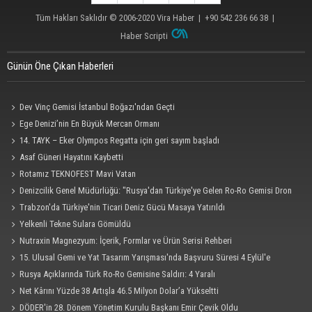
Tüm Hakları Saklıdır © 2006-2020
Vira Haber
| +90 542 236 66 38 |
Haber Scripti
Günün Öne Çıkan Haberleri
Dev Vinç Gemisi İstanbul Boğazı'ndan Geçti
Ege Denizi’nin En Büyük Mercan Ormanı
14. TAYK – Eker Olympos Regatta için geri sayım başladı
Asaf Güneri Hayatını Kaybetti
Rotamız TEKNOFEST Mavi Vatan
Denizcilik Genel Müdürlüğü: "Rusya'dan Türkiye'ye Gelen Ro-Ro Gemisi Dron
Saldırısına Uğradı"
Trabzon'da Türkiye'nin Ticari Deniz Gücü Masaya Yatırıldı
Yelkenli Tekne Sulara Gömüldü
Nutraxin Magnezyum: İçerik, Formlar ve Ürün Serisi Rehberi
15. Ulusal Gemi ve Yat Tasarım Yarışması'nda Başvuru Süresi 4 Eylül'e
Uzatıldı
Rusya Açıklarında Türk Ro-Ro Gemisine Saldırı: 4 Yaralı
Net Kârını Yüzde 38 Artışla 46.5 Milyon Dolar’a Yükseltti
DÖDER'in 28. Dönem Yönetim Kurulu Başkanı Emir Çevik Oldu