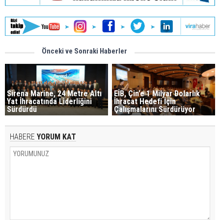
Önceki ve Sonraki Haberler
Sirena Marine, 24 Metre Altı
EİB, Çin’e 1 Milyar Dolarlık
Yat İhracatında Liderliğini
İhracat Hedefi İçin
Sürdürdü
Çalışmalarını Sürdürüyor
HABERE
YORUM KAT