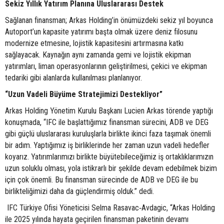
Sekiz Yıllık Yatırım Planına Uluslararası Destek
Sağlanan finansman; Arkas Holding’in önümüzdeki sekiz yıl boyunca
Autoport’un kapasite yatırımı başta olmak üzere deniz filosunu
modernize etmesine, lojistik kapasitesini artırmasına katkı
sağlayacak. Kaynağın aynı zamanda gemi ve lojistik ekipman
yatırımları, liman operasyonlarının geliştirilmesi, çekici ve ekipman
tedariki gibi alanlarda kullanılması planlanıyor.
“Uzun Vadeli Büyüme Stratejimizi Destekliyor”
Arkas Holding Yönetim Kurulu Başkanı Lucien Arkas törende yaptığı
konuşmada, “IFC ile başlattığımız finansman sürecini, ADB ve DEG
gibi güçlü uluslararası kuruluşlarla birlikte ikinci faza taşımak önemli
bir adım. Yaptığımız iş birliklerinde her zaman uzun vadeli hedefler
koyarız. Yatırımlarımızı birlikte büyütebileceğimiz iş ortaklıklarımızın
uzun soluklu olması, yola istikrarlı bir şekilde devam edebilmek bizim
için çok önemli. Bu finansman sürecinde de ADB ve DEG ile bu
birlikteliğimizi daha da güçlendirmiş olduk.” dedi.
IFC Türkiye Ofisi Yöneticisi Selma Rasavac‑Avdagic, “Arkas Holding
ile 2025 yılında hayata geçirilen finansman paketinin devamı