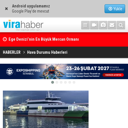
Android uygulamamız
Yükle
Google Play'de mevcut
Ege Denizi’nin En Büyük Mercan Ormanı
HABERLER
Hava Durumu Haberleri