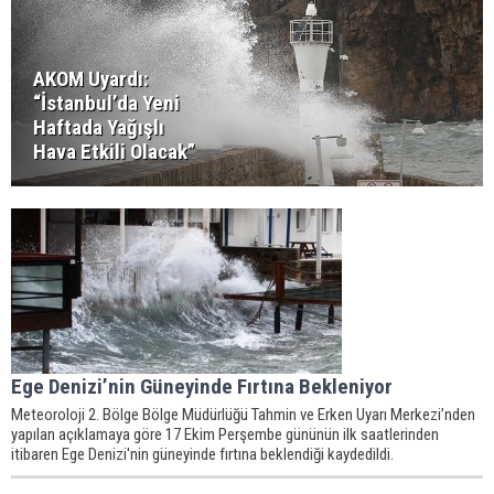
AKOM Uyardı:
“İstanbul’da Yeni
Haftada Yağışlı
Hava Etkili Olacak”
Ege Denizi’nin Güneyinde Fırtına Bekleniyor
Meteoroloji 2. Bölge Bölge Müdürlüğü Tahmin ve Erken Uyarı Merkezi’nden
yapılan açıklamaya göre 17 Ekim Perşembe gününün ilk saatlerinden
itibaren Ege Denizi'nin güneyinde fırtına beklendiği kaydedildi.