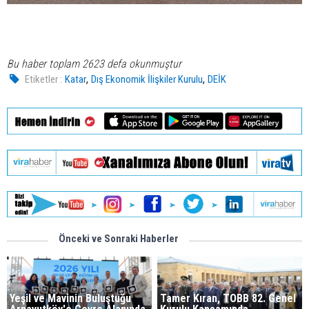
Bu haber toplam 2623 defa okunmuştur
,
,
Etiketler :
Katar
Dış Ekonomik İlişkiler Kurulu
DEİK
Önceki ve Sonraki Haberler
Yeşil ve Mavinin Buluştuğu
Tamer Kıran, TOBB 82. Genel