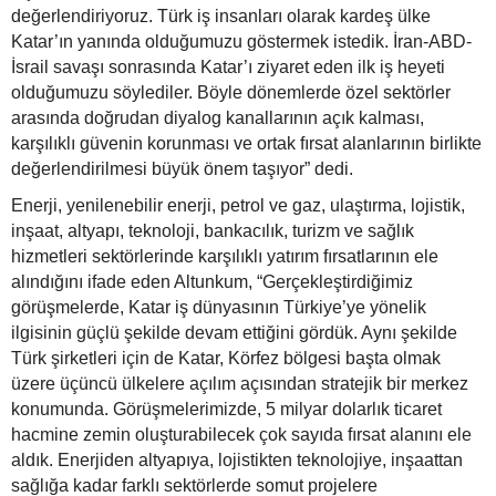
değerlendiriyoruz. Türk iş insanları olarak kardeş ülke
Katar’ın yanında olduğumuzu göstermek istedik. İran-ABD-
İsrail savaşı sonrasında Katar’ı ziyaret eden ilk iş heyeti
olduğumuzu söylediler. Böyle dönemlerde özel sektörler
arasında doğrudan diyalog kanallarının açık kalması,
karşılıklı güvenin korunması ve ortak fırsat alanlarının birlikte
değerlendirilmesi büyük önem taşıyor” dedi.
Enerji, yenilenebilir enerji, petrol ve gaz, ulaştırma, lojistik,
inşaat, altyapı, teknoloji, bankacılık, turizm ve sağlık
hizmetleri sektörlerinde karşılıklı yatırım fırsatlarının ele
alındığını ifade eden Altunkum, “Gerçekleştirdiğimiz
görüşmelerde, Katar iş dünyasının Türkiye’ye yönelik
ilgisinin güçlü şekilde devam ettiğini gördük. Aynı şekilde
Türk şirketleri için de Katar, Körfez bölgesi başta olmak
üzere üçüncü ülkelere açılım açısından stratejik bir merkez
konumunda. Görüşmelerimizde, 5 milyar dolarlık ticaret
hacmine zemin oluşturabilecek çok sayıda fırsat alanını ele
aldık. Enerjiden altyapıya, lojistikten teknolojiye, inşaattan
sağlığa kadar farklı sektörlerde somut projelere