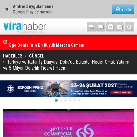
Android uygulamamız
Yükle
Google Play'de mevcut
Ege Denizi’nin En Büyük Mercan Ormanı
HABERLER
GÜNCEL
Türkiye ve Katar İş Dünyası Doha’da Buluştu: Hedef Ortak Yatırım
ve 5 Milyar Dolarlık Ticaret Hacmi