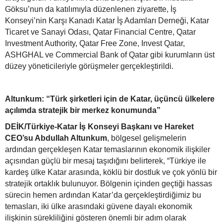
Göksu’nun da katılımıyla düzenlenen ziyarette, İş
Konseyi’nin Karşı Kanadı Katar İş Adamları Derneği, Katar
Ticaret ve Sanayi Odası, Qatar Financial Centre, Qatar
Investment Authority, Qatar Free Zone, Invest Qatar,
ASHGHAL ve Commercial Bank of Qatar gibi kurumların üst
düzey yöneticileriyle görüşmeler gerçekleştirildi.
Altunkum: “Türk şirketleri için de Katar, üçüncü ülkelere
açılımda stratejik bir merkez konumunda”
DEİK/Türkiye-Katar İş Konseyi Başkanı ve Hareket
CEO’su Abdullah Altunkum
, bölgesel gelişmelerin
ardından gerçekleşen Katar temaslarının ekonomik ilişkiler
açısından güçlü bir mesaj taşıdığını belirterek, “
Türkiye ile
kardeş ülke Katar arasında, köklü bir dostluk ve çok yönlü bir
stratejik ortaklık bulunuyor
. Bölgenin içinden geçtiği hassas
sürecin hemen ardından Katar’da gerçekleştirdiğimiz bu
temasları, iki ülke arasındaki güvene dayalı ekonomik
ilişkinin sürekliliğini gösteren önemli bir adım olarak