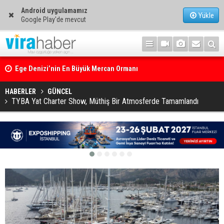
Android uygulamamız
Yükle
Google Play'de mevcut
Ege Denizi’nin En Büyük Mercan Ormanı
HABERLER
GÜNCEL
TYBA Yat Charter Show, Müthiş Bir Atmosferde Tamamlandı