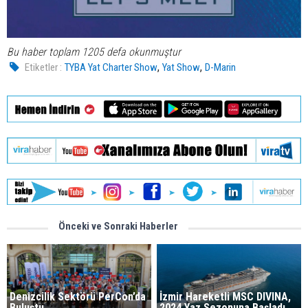
Bu haber toplam 1205 defa okunmuştur
,
,
Etiketler :
TYBA Yat Charter Show
Yat Show
D-Marin
Önceki ve Sonraki Haberler
Denizcilik Sektörü PerCon’da
İzmir Hareketli MSC DIVINA,
Buluştu
2024 Yaz Sezonuna Başladı