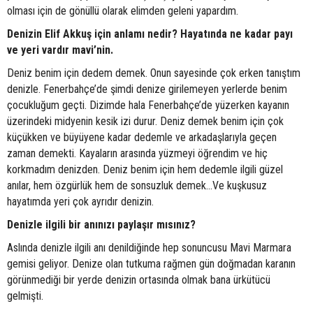
olması için de gönüllü olarak elimden geleni yapardım.
Denizin Elif Akkuş için anlamı nedir? Hayatında ne kadar payı
ve yeri vardır mavi’nin.
Deniz benim için dedem demek. Onun sayesinde çok erken tanıştım
denizle. Fenerbahçe’de şimdi denize girilemeyen yerlerde benim
çocukluğum geçti. Dizimde hala Fenerbahçe’de yüzerken kayanın
üzerindeki midyenin kesik izi durur. Deniz demek benim için çok
küçükken ve büyüyene kadar dedemle ve arkadaşlarıyla geçen
zaman demekti. Kayaların arasında yüzmeyi öğrendim ve hiç
korkmadım denizden. Deniz benim için hem dedemle ilgili güzel
anılar, hem özgürlük hem de sonsuzluk demek…Ve kuşkusuz
hayatımda yeri çok ayrıdır denizin.
Denizle ilgili bir anınızı paylaşır mısınız?
Aslında denizle ilgili anı denildiğinde hep sonuncusu Mavi Marmara
gemisi geliyor. Denize olan tutkuma rağmen gün doğmadan karanın
görünmediği bir yerde denizin ortasında olmak bana ürkütücü
gelmişti.