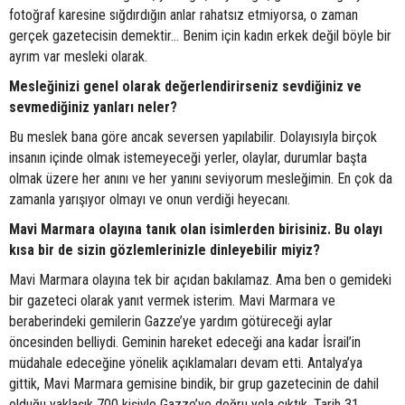
fotoğraf karesine sığdırdığın anlar rahatsız etmiyorsa, o zaman
gerçek gazetecisin demektir… Benim için kadın erkek değil böyle bir
ayrım var mesleki olarak.
Mesleğinizi genel olarak değerlendirirseniz sevdiğiniz ve
sevmediğiniz yanları neler?
Bu meslek bana göre ancak seversen yapılabilir. Dolayısıyla birçok
insanın içinde olmak istemeyeceği yerler, olaylar, durumlar başta
olmak üzere her anını ve her yanını seviyorum mesleğimin. En çok da
zamanla yarışıyor olmayı ve onun verdiği heyecanı.
Mavi Marmara olayına tanık olan isimlerden birisiniz. Bu olayı
kısa bir de sizin gözlemlerinizle dinleyebilir miyiz?
Mavi Marmara olayına tek bir açıdan bakılamaz. Ama ben o gemideki
bir gazeteci olarak yanıt vermek isterim. Mavi Marmara ve
beraberindeki gemilerin Gazze’ye yardım götüreceği aylar
öncesinden belliydi. Geminin hareket edeceği ana kadar İsrail’in
müdahale edeceğine yönelik açıklamaları devam etti. Antalya’ya
gittik, Mavi Marmara gemisine bindik, bir grup gazetecinin de dahil
olduğu yaklaşık 700 kişiyle Gazze’ye doğru yola çıktık. Tarih 31