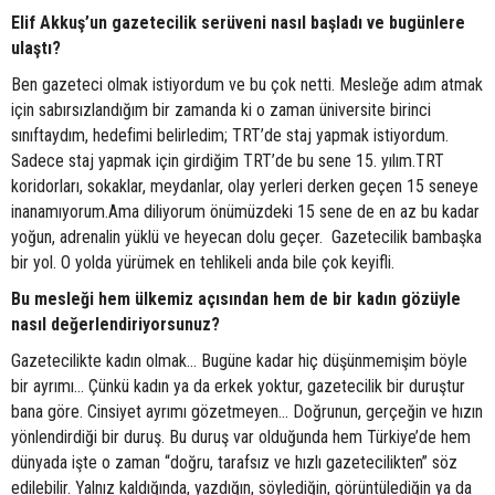
Elif Akkuş’un gazetecilik serüveni nasıl başladı ve bugünlere
ulaştı?
Ben gazeteci olmak istiyordum ve bu çok netti. Mesleğe adım atmak
için sabırsızlandığım bir zamanda ki o zaman üniversite birinci
sınıftaydım, hedefimi belirledim; TRT’de staj yapmak istiyordum.
Sadece staj yapmak için girdiğim TRT’de bu sene 15. yılım.TRT
koridorları, sokaklar, meydanlar, olay yerleri derken geçen 15 seneye
inanamıyorum.Ama diliyorum önümüzdeki 15 sene de en az bu kadar
yoğun, adrenalin yüklü ve heyecan dolu geçer. Gazetecilik bambaşka
bir yol. O yolda yürümek en tehlikeli anda bile çok keyifli.
Bu mesleği hem ülkemiz açısından hem de bir kadın gözüyle
nasıl değerlendiriyorsunuz?
Gazetecilikte kadın olmak… Bugüne kadar hiç düşünmemişim böyle
bir ayrımı… Çünkü kadın ya da erkek yoktur, gazetecilik bir duruştur
bana göre. Cinsiyet ayrımı gözetmeyen… Doğrunun, gerçeğin ve hızın
yönlendirdiği bir duruş. Bu duruş var olduğunda hem Türkiye’de hem
dünyada işte o zaman “doğru, tarafsız ve hızlı gazetecilikten” söz
edilebilir. Yalnız kaldığında, yazdığın, söylediğin, görüntülediğin ya da