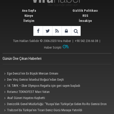
Ana Sayfa
Gizlilik Politikası
Künye
RSS
İletişim
İmsakiye
Tüm Hakları Saklıdır © 2006-2020
Vira Haber
| +90 542 236 66 38 |
Haber Scripti
Günün Öne Çıkan Haberleri
Ege Denizi’nin En Büyük Mercan Ormanı
Dev Vinç Gemisi İstanbul Boğazı'ndan Geçti
14. TAYK – Eker Olympos Regatta için geri sayım başladı
Rotamız TEKNOFEST Mavi Vatan
Asaf Güneri Hayatını Kaybetti
Denizcilik Genel Müdürlüğü: "Rusya'dan Türkiye'ye Gelen Ro-Ro Gemisi Dron
Saldırısına Uğradı"
Trabzon'da Türkiye'nin Ticari Deniz Gücü Masaya Yatırıldı