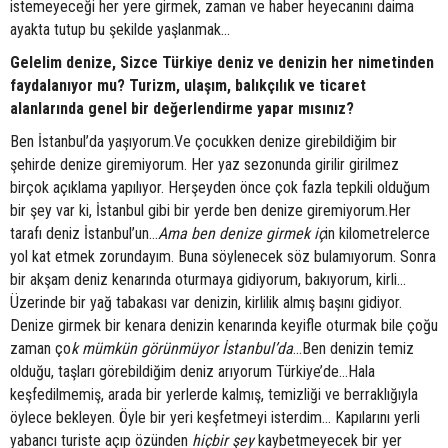
istemeyeceği her yere girmek, zaman ve haber heyecanını daima
ayakta tutup bu şekilde yaşlanmak…
Gelelim denize, Sizce Türkiye deniz ve denizin her nimetinden
faydalanıyor mu? Turizm, ulaşım, balıkçılık ve ticaret
alanlarında genel bir değerlendirme yapar mısınız?
Ben İstanbul’da yaşıyorum.Ve çocukken denize girebildiğim bir
şehirde denize giremiyorum. Her yaz sezonunda girilir girilmez
birçok açıklama yapılıyor. Herşeyden önce çok fazla tepkili olduğum
bir şey var ki, İstanbul gibi bir yerde ben denize giremiyorum.Her
tarafı deniz İstanbul’un…
Ama ben denize girmek iç
in kilometrelerce
yol kat etmek zorundayım. Buna söylenecek söz bulamıyorum. Sonra
bir akşam deniz kenarında oturmaya gidiyorum, bakıyorum, kirli…
Üzerinde bir yağ tabakası var denizin, kirlilik almış başını gidiyor.
Denize girmek bir kenara denizin kenarında keyifle oturmak bile çoğu
zaman ço
k mümkün görünmüyor İstanbul’da
…Ben denizin temiz
olduğu, taşları görebildiğim deniz arıyorum Türkiye’de…Hala
keşfedilmemiş, arada bir yerlerde kalmış, temizliği ve berraklığıyla
öylece bekleyen. Öyle bir yeri keşfetmeyi isterdim… Kapılarını yerli
yabancı turiste açıp özünden
hiçbir şey
kaybetmeyecek bir yer