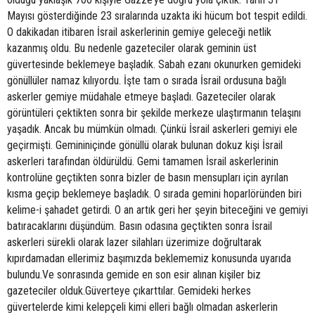
Mayısı gösterdiğinde 23 sıralarında uzakta iki hücum bot tespit edildi.
O dakikadan itibaren İsrail askerlerinin gemiye geleceği netlik
kazanmış oldu. Bu nedenle gazeteciler olarak geminin üst
güvertesinde beklemeye başladık. Sabah ezanı okunurken gemideki
gönüllüler namaz kılıyordu. İşte tam o sırada İsrail ordusuna bağlı
askerler gemiye müdahale etmeye başladı. Gazeteciler olarak
görüntüleri çektikten sonra bir şekilde merkeze ulaştırmanın telaşını
yaşadık. Ancak bu mümkün olmadı. Çünkü İsrail askerleri gemiyi ele
geçirmişti. Gemininiçinde gönüllü olarak bulunan dokuz kişi İsrail
askerleri tarafından öldürüldü. Gemi tamamen İsrail askerlerinin
kontrolüne geçtikten sonra bizler de basın mensupları için ayrılan
kısma geçip beklemeye başladık. O sırada gemini hoparlöründen biri
kelime-i şahadet getirdi. O an artık geri her şeyin biteceğini ve gemiyi
batıracaklarını düşündüm. Basın odasına geçtikten sonra İsrail
askerleri sürekli olarak lazer silahları üzerimize doğrultarak
kıpırdamadan ellerimiz başımızda beklememiz konusunda uyarıda
bulundu.Ve sonrasında gemide en son esir alınan kişiler biz
gazeteciler olduk.Güverteye çıkarttılar. Gemideki herkes
güvertelerde kimi kelepçeli kimi elleri bağlı olmadan askerlerin