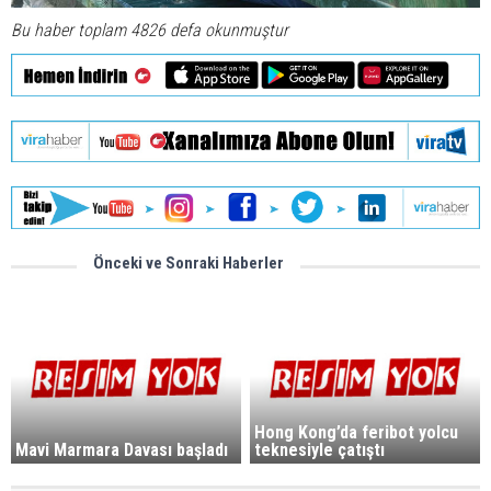
Bu haber toplam 4826 defa okunmuştur
Önceki ve Sonraki Haberler
Hong Kong’da feribot yolcu
Mavi Marmara Davası başladı
teknesiyle çatıştı