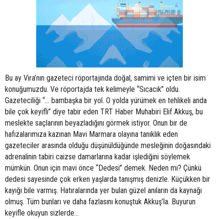
Bu ay Vira’nın gazeteci röportajında doğal, samimi ve içten bir isim
konuğumuzdu. Ve röportajda tek kelimeyle “Sıcacık” oldu.
Gazeteciliği “… bambaşka bir yol. O yolda yürümek en tehlikeli anda
bile çok keyifli” diye tabir eden TRT Haber Muhabiri Elif Akkuş, bu
meslekte saçlarının beyazladığını görmek istiyor. Onun bir de
hafızalarımıza kazınan Mavi Marmara olayına tanıklık eden
gazeteciler arasında olduğu düşünüldüğünde mesleğinin doğasındaki
adrenalinin tabiri caizse damarlarına kadar işlediğini söylemek
mümkün. Onun için mavi önce “Dedesi” demek. Neden mi? Çünkü
dedesi sayesinde çok erken yaşlarda tanışmış denizle. Küçükken bir
kayığı bile varmış. Hatıralarında yer bulan güzel anıların da kaynağı
olmuş. Tüm bunları ve daha fazlasını konuştuk Akkuş’la. Buyurun
keyifle okuyun sizlerde…