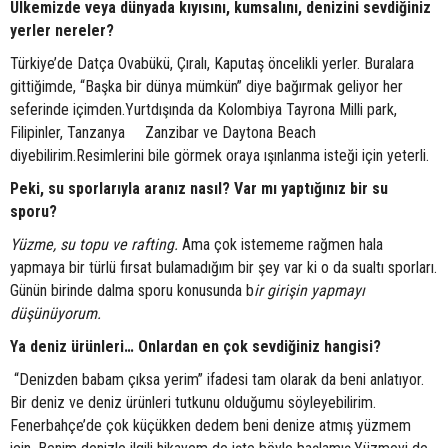
Ülkemizde veya dünyada kıyısını, kumsalını, denizini sevdiğiniz
yerler nereler?
Türkiye’de Datça Ovabükü, Çıralı, Kaputaş öncelikli yerler. Buralara
gittiğimde, “Başka bir dünya mümkün” diye bağırmak geliyor her
seferinde içimden.Yurtdışında da Kolombiya Tayrona Milli park,
Filipinler, Tanzanya Zanzibar ve Daytona Beach
diyebilirim.Resimlerini bile görmek oraya ışınlanma isteği için yeterli.
Peki, su sporlarıyla aranız nasıl? Var mı yaptığınız bir su
sporu?
Yüzme, su topu ve rafting.
Ama çok istememe rağmen hala
yapmaya bir türlü fırsat bulamadığım bir şey var ki o da sualtı sporları.
Günün birinde dalma sporu konusunda b
ir girişin yapmayı
düşünüyorum.
Ya deniz ürünleri… Onlardan en çok sevdiğiniz hangisi?
“Denizden babam çıksa yerim” ifadesi tam olarak da beni anlatıyor.
Bir deniz ve deniz ürünleri tutkunu olduğumu söyleyebilirim.
Fenerbahçe’de çok küçükken dedem beni denize atmış yüzmem