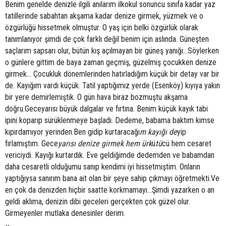
Benim genelde denizle ilgili anılarım ilkokul sonuncu sınıfa kadar yaz
tatillerinde sabahtan akşama kadar denize girmek, yüzmek ve o
özgürlüğü hissetmek olmuştur. O yaş için belki özgürlük olarak
tanımlanıyor şimdi de çok farklı değil benim için aslında. Güneşten
saçlarım sapsarı olur, bütün kış açılmayan bir güneş yanığı…Söylerken
o günlere gittim de baya zaman geçmiş, güzelmiş çocukken denize
girmek… Çocukluk dönemlerinden hatırladığım küçük bir detay var bir
de. Kayığım vardı küçük. Tatil yaptığımız yerde (Esenköy) kıyıya yakın
bir yere demirlemiştik. O gün hava biraz bozmuştu akşama
doğru.Geceyarısı büyük dalgalar ve fırtına. Benim küçük kayık tabi
ipini koparıp sürüklenmeye başladı. Dedeme, babama baktım kimse
kıpırdamıyor yerinden.Ben gidip kurtaracağı
m kayığı de
yip
fırlamıştım. Gece
yarısı denize girmek hem ürk
ü
tü
cü hem cesaret
vericiydi. Kayığı kurtardık. Eve geldiğimde dedemden ve babamdan
daha cesaretli olduğumu sanıp kendimi iyi hissetmiştim. Onların
yaptığıysa sanırım bana ait olan bir şeye sahip çıkmayı öğretmekti.Ve
en çok da denizden hiçbir saatte korkmamayı…Şimdi yazarken o an
geldi aklıma, denizin dibi geceleri gerçekten çok güzel olur.
Girmeyenler mutlaka denesinler derim.