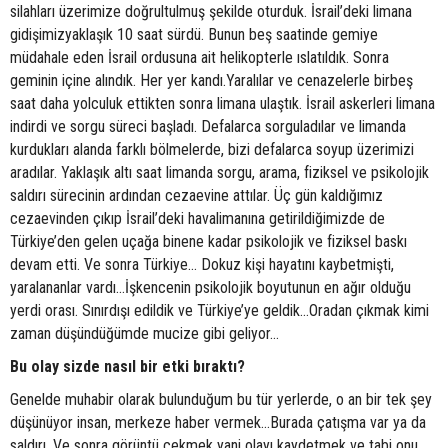
silahları üzerimize doğrultulmuş şekilde oturduk. İsrail’deki limana
gidişimizyaklaşık 10 saat sürdü. Bunun beş saatinde gemiye
müdahale eden İsrail ordusuna ait helikopterle ıslatıldık. Sonra
geminin içine alındık. Her yer kandı.Yaralılar ve cenazelerle birbeş
saat daha yolculuk ettikten sonra limana ulaştık. İsrail askerleri limana
indirdi ve sorgu süreci başladı. Defalarca sorguladılar ve limanda
kurdukları alanda farklı bölmelerde, bizi defalarca soyup üzerimizi
aradılar. Yaklaşık altı saat limanda sorgu, arama, fiziksel ve psikolojik
saldırı sürecinin ardından cezaevine attılar. Üç gün kaldığımız
cezaevinden çıkıp İsrail’deki havalimanına getirildiğimizde de
Türkiye’den gelen uçağa binene kadar psikolojik ve fiziksel baskı
devam etti. Ve sonra Türkiye… Dokuz kişi hayatını kaybetmişti,
yaralananlar vardı…İşkencenin psikolojik boyutunun en ağır olduğu
yerdi orası. Sınırdışı edildik ve Türkiye’ye geldik…Oradan çıkmak kimi
zaman düşündüğümde mucize gibi geliyor…
Bu olay sizde nasıl bir etki bıraktı?
Genelde muhabir olarak bulunduğum bu tür yerlerde, o an bir tek şey
düşünüyor insan, merkeze haber vermek…Burada çatışma var ya da
saldırı. Ve sonra görüntü çekmek yani olayı kaydetmek ve tabi onu