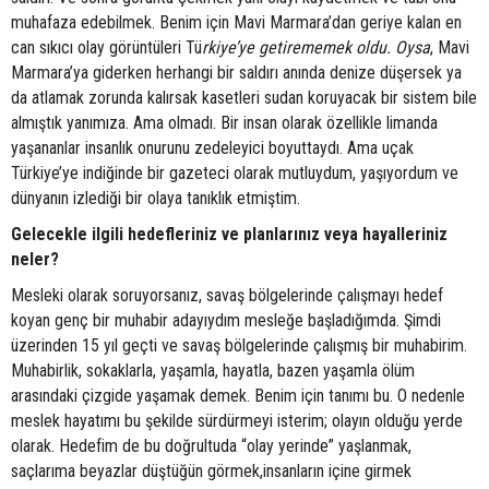
muhafaza edebilmek. Benim için Mavi Marmara’dan geriye kalan en
can sıkıcı olay görüntüleri Tü
rkiye’ye getirememek oldu. Oysa
, Mavi
Marmara’ya giderken herhangi bir saldırı anında denize düşersek ya
da atlamak zorunda kalırsak kasetleri sudan koruyacak bir sistem bile
almıştık yanımıza. Ama olmadı. Bir insan olarak özellikle limanda
yaşananlar insanlık onurunu zedeleyici boyuttaydı. Ama uçak
Türkiye’ye indiğinde bir gazeteci olarak mutluydum, yaşıyordum ve
dünyanın izlediği bir olaya tanıklık etmiştim.
Gelecekle ilgili hedefleriniz ve planlarınız veya hayalleriniz
neler?
Mesleki olarak soruyorsanız, savaş bölgelerinde çalışmayı hedef
koyan genç bir muhabir adayıydım mesleğe başladığımda. Şimdi
üzerinden 15 yıl geçti ve savaş bölgelerinde çalışmış bir muhabirim.
Muhabirlik, sokaklarla, yaşamla, hayatla, bazen yaşamla ölüm
arasındaki çizgide yaşamak demek. Benim için tanımı bu. O nedenle
meslek hayatımı bu şekilde sürdürmeyi isterim; olayın olduğu yerde
olarak. Hedefim de bu doğrultuda “olay yerinde” yaşlanmak,
saçlarıma beyazlar düştüğün görmek,insanların içine girmek