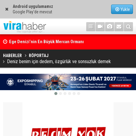
Android uygulamamız
Yükle
Google Play'de mevcut
Ege Denizi’nin En Büyük Mercan Ormanı
HABERLER
RÖPORTAJ
Deniz benim için dedem, özgürlük ve sonsuzluk demek