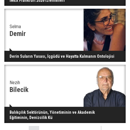
IMEX Frankfurt 2026 İzlenimleri
Selma
Demir
Derin Suların Yasası, İçgüdü ve Hayatta Kalmanın Ontolojisi
Nezih
Bilecik
Balıkçılık Sektörünün, Yönetiminin ve Akademik
Eğitiminin, Denizcilik Kü