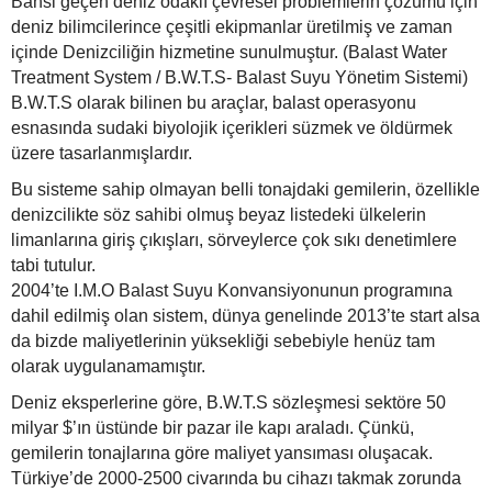
Bahsi geçen deniz odaklı çevresel problemlerin çözümü için
deniz bilimcilerince çeşitli ekipmanlar üretilmiş ve zaman
içinde Denizciliğin hizmetine sunulmuştur. (Balast Water
Treatment System / B.W.T.S- Balast Suyu Yönetim Sistemi)
B.W.T.S olarak bilinen bu araçlar, balast operasyonu
esnasında sudaki biyolojik içerikleri süzmek ve öldürmek
üzere tasarlanmışlardır.
Bu sisteme sahip olmayan belli tonajdaki gemilerin, özellikle
denizcilikte söz sahibi olmuş beyaz listedeki ülkelerin
limanlarına giriş çıkışları, sörveylerce çok sıkı denetimlere
tabi tutulur.
2004’te I.M.O Balast Suyu Konvansiyonunun programına
dahil edilmiş olan sistem, dünya genelinde 2013’te start alsa
da bizde maliyetlerinin yüksekliği sebebiyle henüz tam
olarak uygulanamamıştır.
Deniz eksperlerine göre, B.W.T.S sözleşmesi sektöre 50
milyar $’ın üstünde bir pazar ile kapı araladı. Çünkü,
gemilerin tonajlarına göre maliyet yansıması oluşacak.
Türkiye’de 2000-2500 civarında bu cihazı takmak zorunda