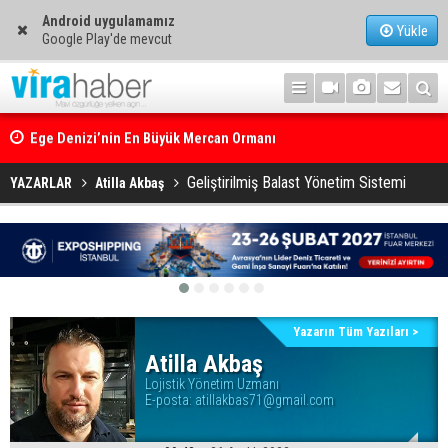
Android uygulamamız
Yükle
Google Play'de mevcut
Ege Denizi’nin En Büyük Mercan Ormanı
Geliştirilmiş Balast Yönetim Sistemi
YAZARLAR
Atilla Akbaş
Yazarın Tüm Yazıları >
Atilla Akbaş
Lojistik Yönetim Uzmanı
E-posta:
atillakbas71@gmail.com