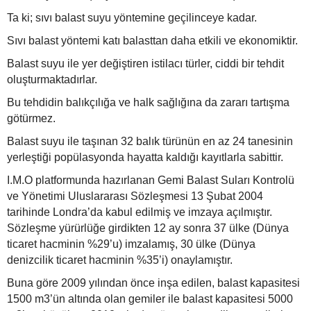
Ta ki; sıvı balast suyu yöntemine geçilinceye kadar.
Sıvı balast yöntemi katı balasttan daha etkili ve ekonomiktir.
Balast suyu ile yer değiştiren istilacı türler, ciddi bir tehdit
oluşturmaktadırlar.
Bu tehdidin balıkçılığa ve halk sağlığına da zararı tartışma
götürmez.
Balast suyu ile taşınan 32 balık türünün en az 24 tanesinin
yerleştiği popülasyonda hayatta kaldığı kayıtlarla sabittir.
I.M.O platformunda hazırlanan Gemi Balast Suları Kontrolü
ve Yönetimi Uluslararası Sözleşmesi 13 Şubat 2004
tarihinde Londra’da kabul edilmiş ve imzaya açılmıştır.
Sözleşme yürürlüğe girdikten 12 ay sonra 37 ülke (Dünya
ticaret hacminin %29’u) imzalamış, 30 ülke (Dünya
denizcilik ticaret hacminin %35’i) onaylamıştır.
Buna göre 2009 yılından önce inşa edilen, balast kapasitesi
1500 m3’ün altında olan gemiler ile balast kapasitesi 5000