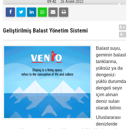
09:42
26 Aralık 2022
A+
Geliştirilmiş Balast Yönetim Sistemi
A-
Balast suyu,
geminin balast
tanklarına,
yüksüz ya da
dengesiz-
yüklü durumda
dengeli seyir
içim alınan
deniz suları
olarak bilinir.
Uluslararası
denizlerde