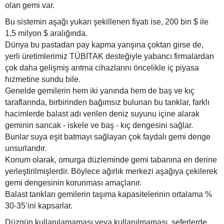
olan gemi var.
Bu sistemin aşağı yukarı şekillenen fiyatı ise, 200 bin $ ile
1,5 milyon $ aralığında.
Dünya bu pastadan pay kapma yarışına çoktan girse de,
yerli üretimlerimiz TÜBİTAK desteğiyle yabancı firmalardan
çok daha gelişmiş arıtma cihazlarını öncelikle iç piyasa
hizmetine sundu bile.
Genelde gemilerin hem iki yanında hem de baş ve kıç
taraflarında, birbirinden bağımsız bulunan bu tanklar, farklı
hacimlerde balast adı verilen deniz suyunu içine alarak
geminin sancak - iskele ve baş - kıç dengesini sağlar.
Bunlar suya eşit batmayı sağlayan çok faydalı gemi denge
unsurlarıdır.
Konum olarak, omurga düzleminde gemi tabanına en derine
yerleştirilmişlerdir. Böylece ağırlık merkezi aşağıya çekilerek
gemi dengesinin korunması amaçlanır.
Balast tankları gemilerin taşıma kapasitelerinin ortalama %
30-35’ini kapsarlar.
Düzgün kullanılamaması veya kullanılmaması, seferlerde