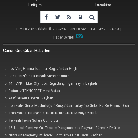
İletişim
İmsakiye
Tüm Hakları Saklıdır © 2006-2020
Vira Haber
| +90 542 236 66 38 |
Haber Scripti
Günün Öne Çıkan Haberleri
Dev Vinç Gemisi İstanbul Boğazı'ndan Geçti
Ege Denizi’nin En Büyük Mercan Ormanı
14. TAYK – Eker Olympos Regatta için geri sayım başladı
Rotamız TEKNOFEST Mavi Vatan
Asaf Güneri Hayatını Kaybetti
Denizcilik Genel Müdürlüğü: "Rusya'dan Türkiye'ye Gelen Ro-Ro Gemisi Dron
Saldırısına Uğradı"
Trabzon'da Türkiye'nin Ticari Deniz Gücü Masaya Yatırıldı
Yelkenli Tekne Sulara Gömüldü
15. Ulusal Gemi ve Yat Tasarım Yarışması'nda Başvuru Süresi 4 Eylül'e
Uzatıldı
Nutraxin Magnezyum: İçerik, Formlar ve Ürün Serisi Rehberi