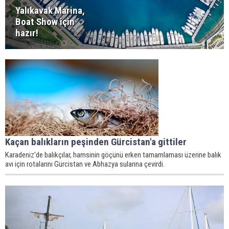
Yalıkavak Marina,
Boat Show için
hazır!
Kaçan balıkların peşinden Gürcistan'a gittiler
Karadeniz'de balıkçılar, hamsinin göçünü erken tamamlaması üzerine balık
avı için rotalarını Gürcistan ve Abhazya sularına çevirdi.