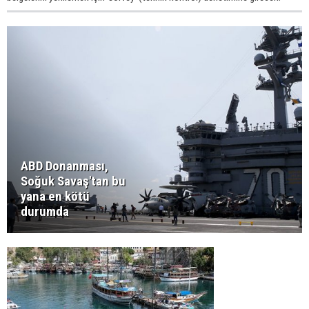
ABD Donanması,
Soğuk Savaş'tan bu
yana en kötü
durumda