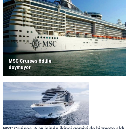
MSC Cruıses ödüle
doymuyor
MSC Cruises, 6 ay içinde ikinci gemiyi de hizmete aldı