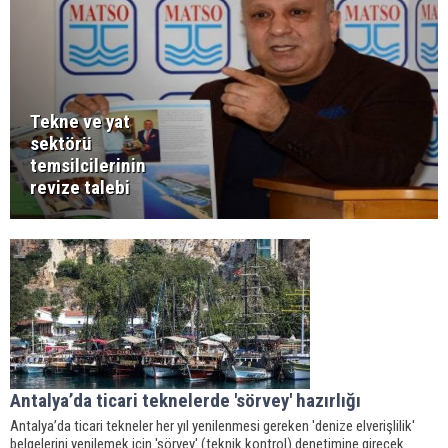
Tekne ve yat
sektörü
temsilcilerinin
revize talebi
Antalya’da ticari teknelerde 'sörvey' hazırlığı
Antalya’da ticari tekneler her yıl yenilenmesi gereken 'denize elverişlilik'
belgelerini yenilemek için 'sörvey' (teknik kontrol) denetimine girecek.