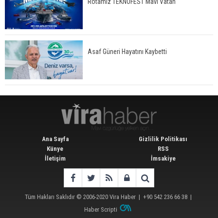
Rotamız TEKNOFEST Mavi Vatan
Asaf Güneri Hayatını Kaybetti
Ana Sayfa
Gizlilik Politikası
Künye
RSS
İletişim
İmsakiye
Tüm Hakları Saklıdır © 2006-2020
Vira Haber
| +90 542 236 66 38 |
Haber Scripti