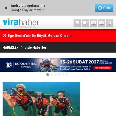
Android uygulamamız
Yükle
Google Play'de mevcut
Ege Denizi’nin En Büyük Mercan Ormanı
HABERLER
Side Haberleri