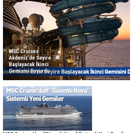
MSC Cruises
Akdeniz’de Seyire
Başlayacak İkinci
Gemisini Duyurdu