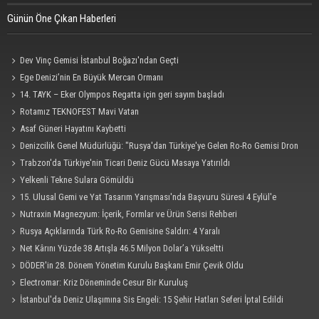
Günün Öne Çıkan Haberleri
Dev Vinç Gemisi İstanbul Boğazı'ndan Geçti
Ege Denizi’nin En Büyük Mercan Ormanı
14. TAYK – Eker Olympos Regatta için geri sayım başladı
Rotamız TEKNOFEST Mavi Vatan
Asaf Güneri Hayatını Kaybetti
Denizcilik Genel Müdürlüğü: "Rusya'dan Türkiye'ye Gelen Ro-Ro Gemisi Dron
Saldırısına Uğradı"
Trabzon'da Türkiye'nin Ticari Deniz Gücü Masaya Yatırıldı
Yelkenli Tekne Sulara Gömüldü
15. Ulusal Gemi ve Yat Tasarım Yarışması'nda Başvuru Süresi 4 Eylül'e
Uzatıldı
Nutraxin Magnezyum: İçerik, Formlar ve Ürün Serisi Rehberi
Rusya Açıklarında Türk Ro-Ro Gemisine Saldırı: 4 Yaralı
Net Kârını Yüzde 38 Artışla 46.5 Milyon Dolar’a Yükseltti
DÖDER'in 28. Dönem Yönetim Kurulu Başkanı Emir Çevik Oldu
Electromar: Kriz Döneminde Cesur Bir Kuruluş
İstanbul'da Deniz Ulaşımına Sis Engeli: 15 Şehir Hatları Seferi İptal Edildi