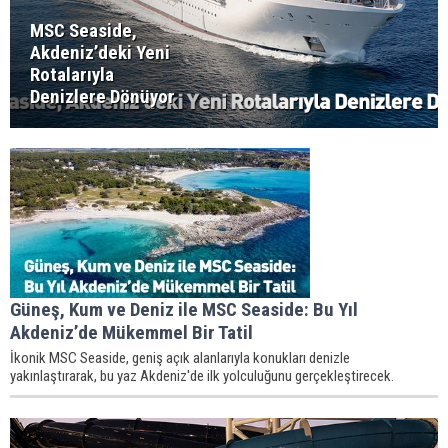
MSC Seaside,
Akdeniz’deki Yeni
Rotalarıyla
Denizlere Dönüyor
Güneş, Kum ve Deniz ile MSC Seaside: Bu Yıl
Akdeniz’de Mükemmel Bir Tatil
İkonik MSC Seaside, geniş açık alanlarıyla konukları denizle
yakınlaştırarak, bu yaz Akdeniz'de ilk yolculuğunu gerçekleştirecek.