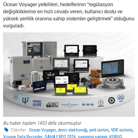
Ocean Voyager yetkilileri, hedeflerinin “regülasyon
değişikliklerine en hızlı cevabı veren, kullanıcı dostu ve
yüksek yerlilik oranına sahip sistemler geliştirmek” olduğunu
vurguladı.
Bu haber toplam 1453 defa okunmuştur
,
,
,
,
Etiketler :
Ocean Voyager
deniz elektroniği
yerli üretim
VDR sistemi
,
,
,
Voyage Data Recorder
SAHA EXPO 2026
savunma sanayii
KORUG