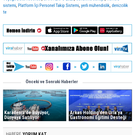
,
,
,
sistemi
Platform İçi Personel Takip Sistemi
yerli mühendislik
denizcilik
te
Önceki ve Sonraki Haberler
Karadeniz'de Büyüyor,
Arkas Holding’den Urla’ya
Dünyaya Satılıyor
Gastronomi Eğitimi Desteği
HABERE
YORUM KAT