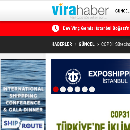
GÜNCEL
SİTENE 
Ege Denizi’nin En Büyük Mercan O
HABERLER
GÜNCEL
COP31 Sürecinde 