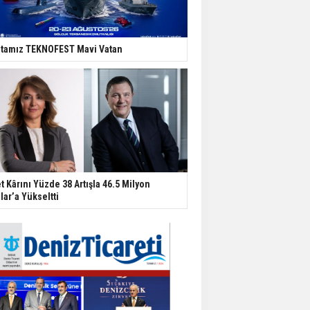
tamız TEKNOFEST Mavi Vatan
t Kârını Yüzde 38 Artışla 46.5 Milyon
lar’a Yükseltti