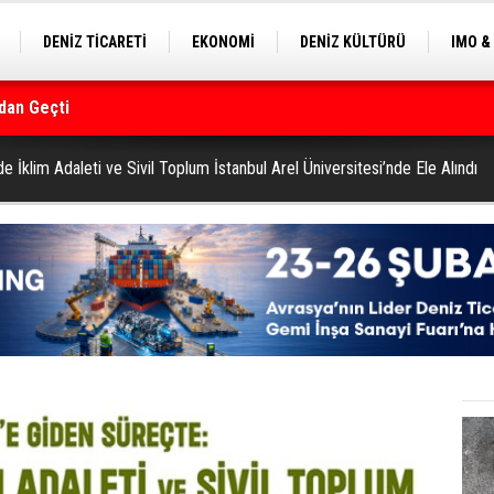
DENİZ TİCARETİ
EKONOMİ
DENİZ KÜLTÜRÜ
IMO &
EKLE
BALIKÇILIK
ÇEVRE
SEKTÖRDEN
rmanı
İklim Adaleti ve Sivil Toplum İstanbul Arel Üniversitesi’nde Ele Alındı