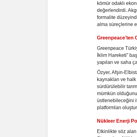
kömür odaklı ekono
değerlendirdi. Akgü
formalite düzeyind
alma süreçlerine e
Greenpeace’ten C
Greenpeace Türkiy
İklim Hareketi” ba
yapıları ve saha çal
Özyer, Afşin-Elbist
kaynakları ve halk 
sürdürülebilir tarı
mümkün olduğunu s
üstlenebileceğini i
platformları oluşt
Nükleer Enerji Po
Etkinlikte söz ala