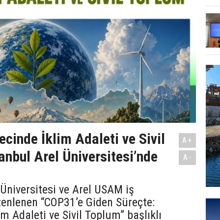
cinde İklim Adaleti ve Sivil
A+
anbul Arel Üniversitesi’nde
A-
 Üniversitesi ve Arel USAM iş
zenlenen “COP31’e Giden Süreçte:
im Adaleti ve Sivil Toplum” başlıklı