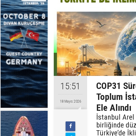
COP31 Süre
15:51
Toplum İst
18 Mayıs 2026
Ele Alındı
İstanbul Arel
birliğinde dü
Türkiye’de İkl