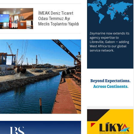
İMEAK Deniz Ticaret
Odası Temmuz Ayı
Meclis Toplantısı Yapıldı