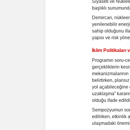
Siyaseti ve Nüklee
başlıklı sunumunda 
Demircan, nükleer
yenilenebilir ener
sahip olduğunu if
yapısı ve risk yön
İklim Politikalar
Programın soru-ce
gerçekliklerin kesi
mekanizmalarının 
belirtirken, plans
yol açabileceğine 
uzaklaşma” kararın
olduğu ifade edildi
Sempozyumun sonu
edilirken, etkinlik
ulaşmadaki önemin