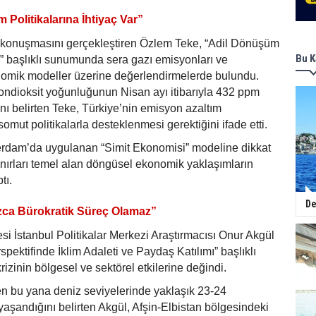
m Politikalarına İhtiyaç Var”
konuşmasını gerçekleştiren Özlem Teke, “Adil Dönüşüm
Bu K
” başlıklı sunumunda sera gazı emisyonları ve
onomik modeller üzerine değerlendirmelerde bulundu.
ondioksit yoğunluğunun Nisan ayı itibarıyla 432 ppm
ını belirten Teke, Türkiye’nin emisyon azaltım
omut politikalarla desteklenmesi gerektiğini ifade etti.
erdam’da uygulanan “Simit Ekonomisi” modeline dikkat
ınırları temel alan döngüsel ekonomik yaklaşımların
tı.
De
ızca Bürokratik Süreç Olamaz”
si İstanbul Politikalar Merkezi Araştırmacısı Onur Akgül
spektifinde İklim Adaleti ve Paydaş Katılımı” başlıklı
izinin bölgesel ve sektörel etkilerine değindi.
n bu yana deniz seviyelerinde yaklaşık 23-24
 yaşandığını belirten Akgül, Afşin-Elbistan bölgesindeki