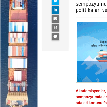
sempozyumda,
politikaları v
Akademisyenler, çe
sempozyumda ener
adaleti konusu far