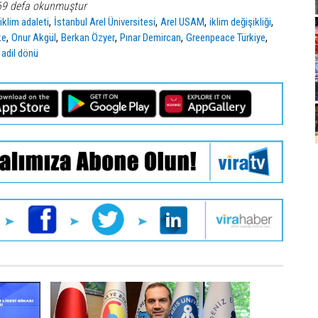
69 defa okunmuştur
,
,
,
,
,
iklim adaleti
İstanbul Arel Üniversitesi
Arel USAM
iklim değişikliği
,
,
,
,
,
ke
Onur Akgül
Berkan Özyer
Pınar Demircan
Greenpeace Türkiye
,
adil dönü