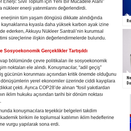
r Enerji: Sivil Toplum için Yeni Bir Mücadele Alanı”
nükleer enerji yatırımlarını değerlendirdi.
 enerjinin tüm yaşam döngüsü dikkate alındığında
Ro
ji kaynaklarına kıyasla daha yüksek karbon ayak izine
ade ederken, Akkuyu Nükleer Santrali’nin kurumsal
etimi süreçlerine ilişkin değerlendirmelerde bulundu.
ı ve Sosyoekonomik Gerçeklikler Tartışıldı
vap bölümünde çevre politikaları ile sosyoekonomik
şim noktaları ele alındı. Konuşmacılar, “adil geçiş”
iş gücünün korunması açısından kritik önemde olduğunu
Ne
ız dönüşümlerin yerel ekonomiler üzerinde ciddi kayıplara
Do
dikkat çekti. Ayrıca COP28’de alınan “fosil yakıtlardan
ın iklim hukuku açısından tarihi bir dönüm noktası
.
nda konuşmacılara teşekkür belgeleri takdim
 akademik birikim ile toplumsal katılımın iklim hedeflerine
e vurgu yapılarak sona erdi.