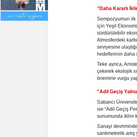
“Daha Kararlı İkli
Sempozyumun ilk 
için Yeşil Ekonomi
sürdürülebilir ek
Atmosferdeki karb
seviyesine ulaştığ
hedeflerinin daha s
Teke ayrıca, Amst
çekerek ekolojik s
önemine vurgu yap
“Adil Geçiş Yaln
Sabancı Üniversite
ise “Adil Geçiş Per
sunumunda iklim kr
Sanayi devriminde
santimetrelik artış