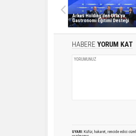
Arkas Holding’den Urla’ya
Gastronomi Eğitimi Desteği
HABERE
YORUM KAT
UYARI:
Küfür, hakaret, rencide edici cümlel
yazılmamış,