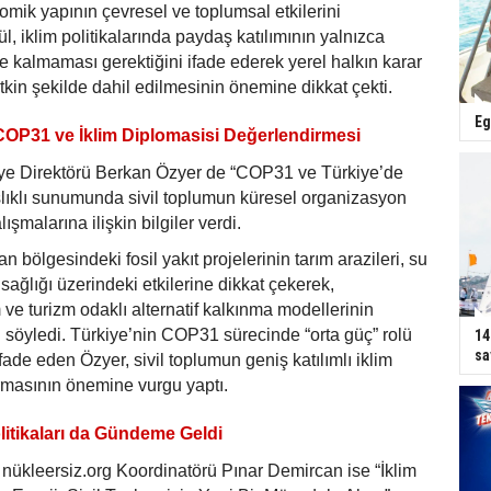
mik yapının çevresel ve toplumsal etkilerini
l, iklim politikalarında paydaş katılımının yalnızca
e kalmaması gerektiğini ifade ederek yerel halkın karar
tkin şekilde dahil edilmesinin önemine dikkat çekti.
Eg
OP31 ve İklim Diplomasisi Değerlendirmesi
e Direktörü Berkan Özyer de “COP31 ve Türkiye’de
şlıklı sunumunda sivil toplumun küresel organizasyon
ışmalarına ilişkin bilgiler verdi.
an bölgesindeki fosil yakıt projelerinin tarım arazileri, su
sağlığı üzerindeki etkilerine dikkat çekerek,
m ve turizm odaklı alternatif kalkınma modellerinin
öyledi. Türkiye’nin COP31 sürecinde “orta güç” rolü
14
sa
fade eden Özyer, sivil toplumun geniş katılımlı iklim
urmasının önemine vurgu yaptı.
litikaları da Gündeme Geldi
n nükleersiz.org Koordinatörü Pınar Demircan ise “İklim