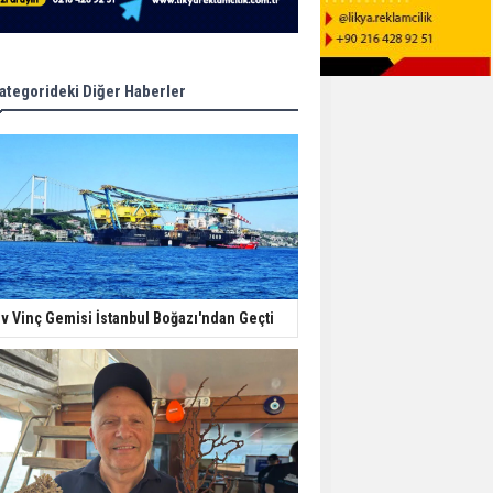
ategorideki Diğer Haberler
v Vinç Gemisi İstanbul Boğazı'ndan Geçti