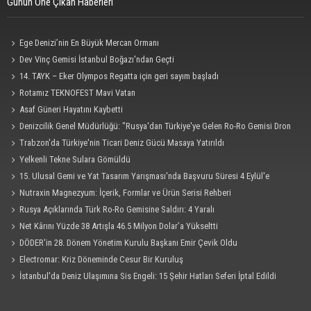
Günün Öne Çıkan Haberleri
Ege Denizi’nin En Büyük Mercan Ormanı
Dev Vinç Gemisi İstanbul Boğazı'ndan Geçti
14. TAYK – Eker Olympos Regatta için geri sayım başladı
Rotamız TEKNOFEST Mavi Vatan
Asaf Güneri Hayatını Kaybetti
Denizcilik Genel Müdürlüğü: "Rusya'dan Türkiye'ye Gelen Ro-Ro Gemisi Dron
Saldırısına Uğradı"
Trabzon'da Türkiye'nin Ticari Deniz Gücü Masaya Yatırıldı
Yelkenli Tekne Sulara Gömüldü
15. Ulusal Gemi ve Yat Tasarım Yarışması'nda Başvuru Süresi 4 Eylül'e
Uzatıldı
Nutraxin Magnezyum: İçerik, Formlar ve Ürün Serisi Rehberi
Rusya Açıklarında Türk Ro-Ro Gemisine Saldırı: 4 Yaralı
Net Kârını Yüzde 38 Artışla 46.5 Milyon Dolar’a Yükseltti
DÖDER'in 28. Dönem Yönetim Kurulu Başkanı Emir Çevik Oldu
Electromar: Kriz Döneminde Cesur Bir Kuruluş
İstanbul'da Deniz Ulaşımına Sis Engeli: 15 Şehir Hatları Seferi İptal Edildi