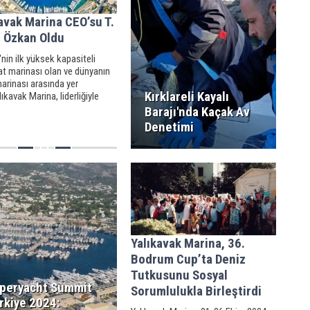
avak Marina CEO’su T.
 Özkan Oldu
'nin ilk yüksek kapasiteli
at marinası olan ve dünyanın
marinası arasında yer
Kırklareli Kayalı
lıkavak Marina, liderliğiyle
l konumunu daha da
Barajı'nda Kaçak Av
irmeyi ve sürdürülebilir
Denetimi
stratejilerini hayata
yi hedefliyor.
Yalıkavak Marina, 36.
Bodrum Cup’ta Deniz
Tutkusunu Sosyal
peryacht Summit
Sorumlulukla Birleştirdi
rkiye 2024: