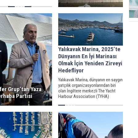
ildi.
Yalıkavak Marina, 2025’te
Dünyanın En İyi Marinası
Olmak İçin Yeniden Zirveyi
Hedefliyor
Yalıkavak Marina, dünyanın en saygın
yatçılık organizasyonlarından biri
kfer Grup’tan Yaza
olan İngiltere merkezli The Yacht
rhaba Partisi
Harbour Association (TYHA)
tarafından düzenlenen 2025 Marina
Ödülleri kapsamında “Dünyanın En İyi
Süper Yat Marinası” unvanı için
yeniden aday.