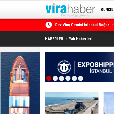
GÜNCEL
SİTENE 
Ege Denizi’nin En Büyük Mercan O
HABERLER
Yalı Haberleri