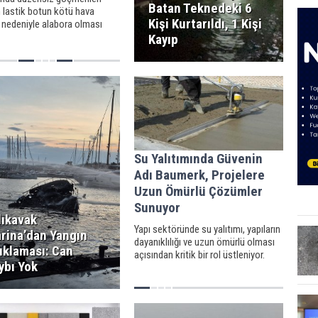
Batan Teknedeki 6
 lastik botun kötü hava
Kişi Kurtarıldı, 1 Kişi
ı nedeniyle alabora olması
19 kişi hayatını kaybetti, 20
Kayıp
 kurtarıldı.
Su Yalıtımında Güvenin
Adı Baumerk, Projelere
Uzun Ömürlü Çözümler
Sunuyor
lıkavak
Yapı sektöründe su yalıtımı, yapıların
rina’dan Yangın
dayanıklılığı ve uzun ömürlü olması
ıklaması: Can
açısından kritik bir rol üstleniyor.
ybı Yok