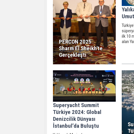
Yalık
Umut
Türkiye
süpery
ilk 10 
PERCON 2025
alan Ya
kürese
Sharm El Sheikh'te
güçlend
Gerçekleşti
büyüme 
geçirme
Superyacht Summit
Türkiye 2024: Global
Denizcilik Dünyası
Su
İstanbul’da Buluştu
Tü