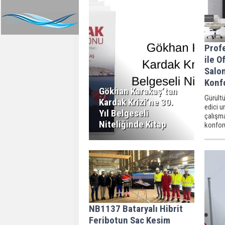
Profe
ile O
Salon
Konf
Gökhan Karakaş’tan
Gürült
Kardak Krizi’ne 30.
edici u
Yıl Belgeseli
çalışm
Niteliğinde Kitap
konforu
NB1137 Bataryalı Hibrit
Feribotun Sac Kesim