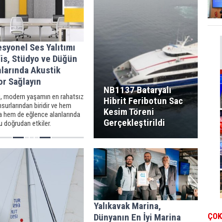
syonel Ses Yalıtımı
fis, Stüdyo ve Düğün
larında Akustik
or Sağlayın
NB1137 Bataryalı
ü, modern yaşamın en rahatsız
Hibrit Feribotun Sac
nsurlarından biridir ve hem
Kesim Töreni
a hem de eğlence alanlarında
Gerçekleştirildi
 doğrudan etkiler.
Yalıkavak Marina,
ÇOK
Dünyanın En İyi Marina