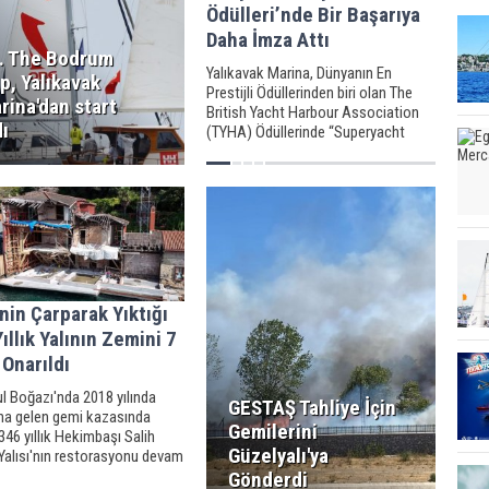
Ödülleri’nde Bir Başarıya
Daha İmza Attı
. The Bodrum
Yalıkavak Marina, Dünyanın En
p, Yalıkavak
Prestijli Ödüllerinden biri olan The
rina'dan start
British Yacht Harbour Association
dı
(TYHA) Ödüllerinde “Superyacht
Marina of the Year” kategorisinde
Runner Up Ödülünü kazandı.
in Çarparak Yıktığı
ıllık Yalının Zemini 7
 Onarıldı
l Boğazı'nda 2018 yılında
GESTAŞ Tahliye İçin
a gelen gemi kazasında
Gemilerini
 346 yıllık Hekimbaşı Salih
Güzelyalı'ya
Yalısı'nın restorasyonu devam
, 7 yılda ancak zemini
Gönderdi