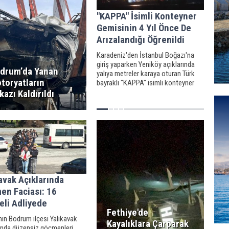
"KAPPA" İsimli Konteyner
Gemisinin 4 Yıl Önce De
Arızalandığı Öğrenildi
Karadeniz'den İstanbul Boğazı'na
giriş yaparken Yeniköy açıklarında
drum’da Yanan
yalıya metreler karaya oturan Türk
toryatların
bayraklı "KAPPA" isimli konteyner
gemisinin 4 yıl önce makine arıza
kazı Kaldırıldı
yaptığı öğrenildi.
avak Açıklarında
en Faciası: 16
eli Adliyede
Fethiye'de
ın Bodrum ilçesi Yalıkavak
Kayalıklara Çarparak
rında düzensiz göçmenleri