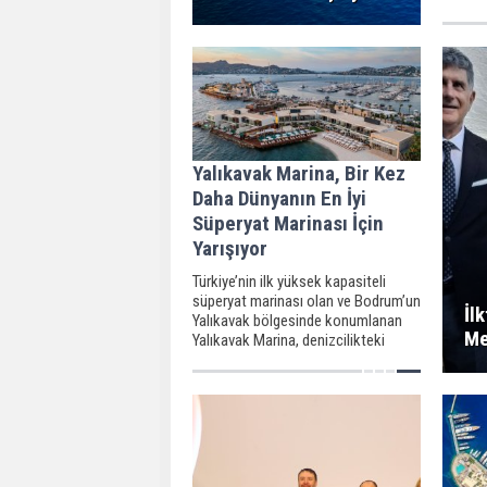
onarılab
Yalıkavak Marina, Bir Kez
Daha Dünyanın En İyi
Süperyat Marinası İçin
Yarışıyor
Türkiye’nin ilk yüksek kapasiteli
süperyat marinası olan ve Bodrum’un
İl
Yalıkavak bölgesinde konumlanan
Me
Yalıkavak Marina, denizcilikteki
üstün hizmet kalitesiyle ülkemizi
uluslararası platformlarda temsil
etmeye devam ediyor.