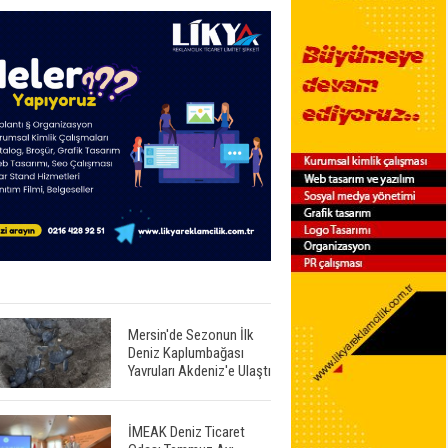
Mersin'de Sezonun İlk
Deniz Kaplumbağası
Yavruları Akdeniz'e Ulaştı
İMEAK Deniz Ticaret