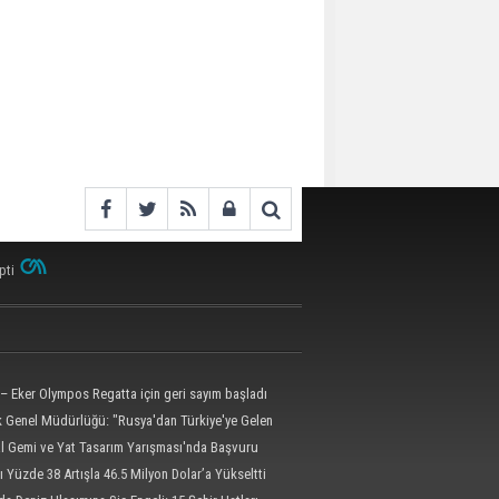
pti
– Eker Olympos Regatta için geri sayım başladı
ik Genel Müdürlüğü: "Rusya'dan Türkiye'ye Gelen
 Dron Saldırısına Uğradı"
al Gemi ve Yat Tasarım Yarışması'nda Başvuru
l'e Uzatıldı
ı Yüzde 38 Artışla 46.5 Milyon Dolar’a Yükseltti