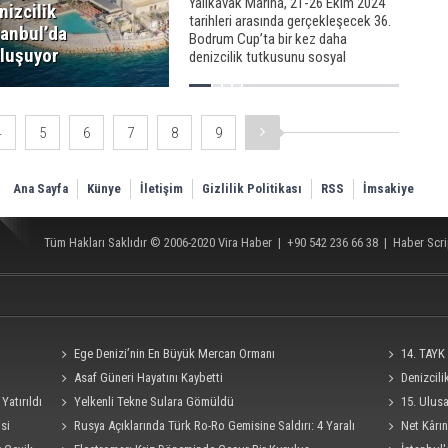
Yalıkavak Marina, 21-26 Ekim 2024
nizcilik
tarihleri arasında gerçekleşecek 36.
tanbul’da
Bodrum Cup’ta bir kez daha
luşuyor
denizcilik tutkusunu sosyal
sorumluluk projeleriyle buluşturdu.
4
5
6
7
8
9
Ana Sayfa
Künye
İletişim
Gizlilik Politikası
RSS
İmsakiye
Tüm Hakları Saklıdır © 2006-2020
Vira Haber
| +90 542 236 66 38 |
Haber Scri
Ege Denizi’nin En Büyük Mercan Ormanı
14. TAYK 
Asaf Güneri Hayatını Kaybetti
Denizcil
Yatırıldı
Yelkenli Tekne Sulara Gömüldü
Ro-Ro Gemisi
15. Ulus
si
Rusya Açıklarında Türk Ro-Ro Gemisine Saldırı: 4 Yaralı
Süresi 4 Eylü
Net Kârın