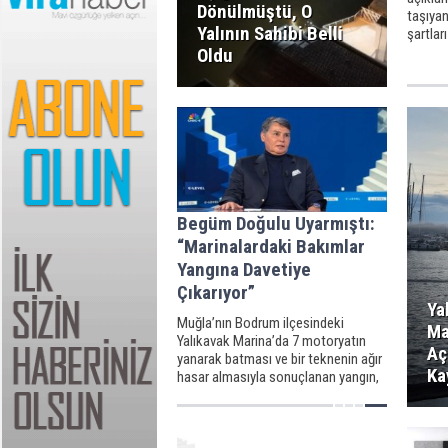
Dönülmüştü, O
taşıyan
Yalının Sahibi Belli
şartlar
sonucu 
Oldu
kişi sağ
Begüm Doğulu Uyarmıştı:
“Marinalardaki Bakımlar
Yangına Davetiye
Çıkarıyor”
Ya
Muğla’nın Bodrum ilçesindeki
Ma
Yalıkavak Marina’da 7 motoryatın
Aç
yanarak batması ve bir teknenin ağır
Ka
hasar almasıyla sonuçlanan yangın,
Yat Turizm Derneği Başkanı Begüm
Doğulu’nun günler önce yaptığı
uyarıları yeniden gündeme taşıdı.