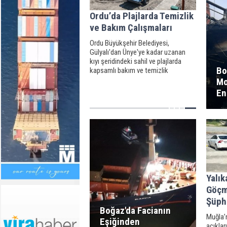
Ordu’da Plajlarda Temizlik
ve Bakım Çalışmaları
Ordu Büyükşehir Belediyesi,
Gülyalı'dan Ünye'ye kadar uzanan
kıyı şeridindeki sahil ve plajlarda
Bo
kapsamlı bakım ve temizlik
çalışması gerçekleştirerek
Mo
vatandaşların kullanımına hazır hale
En
getiriyor.
Yalık
Göçm
Şüph
Boğaz'da Facianın
Muğla’n
Eşiğinden
açıkla