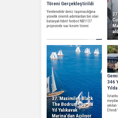
Töreni Gerçekleştirildi
Yenilenebilir deniz taşımacılığına
37
yönelik önemli adımlardan biri olan
Cu
bataryalı hibrit feribot NB1137
Ma
projesinde sac kesim töreni
gerçekleşti.
al
Gemin
346 Y
Yılda
İstanbu
37. Maximiles Black
meydan
The Bodrum Cup Bu
yıkılan
Yıl Yalıkavak
Efendi 
ederken
Marina’dan Açılıyor