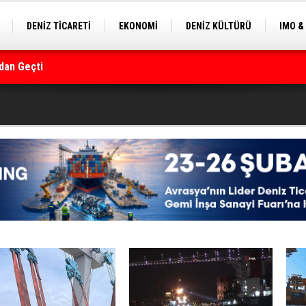
DENİZ TİCARETİ
EKONOMİ
DENİZ KÜLTÜRÜ
IMO &
EKLE
BALIKÇILIK
ÇEVRE
SEKTÖRDEN
rmanı