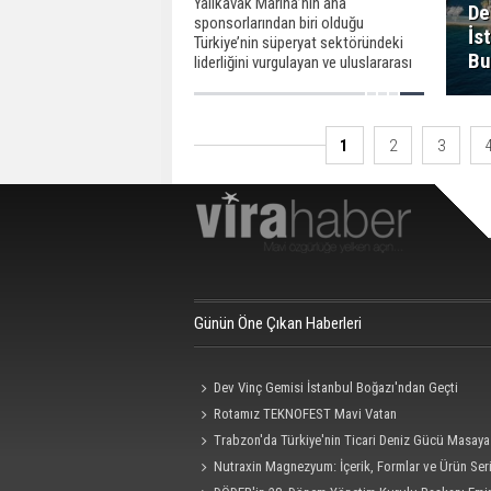
Yalıkavak Marina’nın ana
De
sponsorlarından biri olduğu
İs
Türkiye’nin süperyat sektöründeki
Bu
liderliğini vurgulayan ve uluslararası
sektörel iş birliklerini artırmayı
hedefleyen Superyacht Summit
Türkiye 2024, 26 Kasım 2024
tarihinde İstanbul’da başladı.
1
2
3
Günün Öne Çıkan Haberleri
Dev Vinç Gemisi İstanbul Boğazı'ndan Geçti
Rotamız TEKNOFEST Mavi Vatan
Trabzon'da Türkiye'nin Ticari Deniz Gücü Masaya 
Nutraxin Magnezyum: İçerik, Formlar ve Ürün Seri