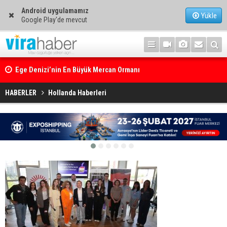
Android uygulamamız
Yükle
Google Play'de mevcut
Ege Denizi’nin En Büyük Mercan Ormanı
HABERLER
Hollanda Haberleri