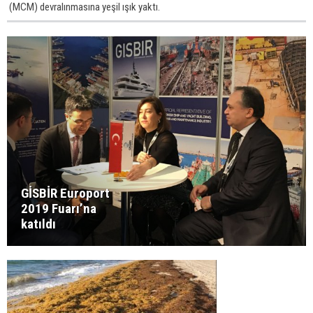
(MCM) devralınmasına yeşil ışık yaktı.
GİSBİR Europort
2019 Fuarı’na
katıldı