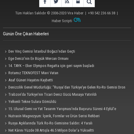
Tüm Hakları Saklıdır © 2006-2020
Vira Haber
| +90 542 236 66 38 |
Haber Scripti
Günün Öne Çıkan Haberleri
Dev Vinç Gemisi İstanbul Boğazı'ndan Geçti
Ege Denizi’nin En Büyük Mercan Ormanı
14. TAYK – Eker Olympos Regatta için geri sayım başladı
Rotamız TEKNOFEST Mavi Vatan
Asaf Güneri Hayatını Kaybetti
Denizcilik Genel Müdürlüğü: "Rusya'dan Türkiye'ye Gelen Ro-Ro Gemisi Dron
Saldırısına Uğradı"
Trabzon'da Türkiye'nin Ticari Deniz Gücü Masaya Yatırıldı
Yelkenli Tekne Sulara Gömüldü
15. Ulusal Gemi ve Yat Tasarım Yarışması'nda Başvuru Süresi 4 Eylül'e
Uzatıldı
Nutraxin Magnezyum: İçerik, Formlar ve Ürün Serisi Rehberi
Rusya Açıklarında Türk Ro-Ro Gemisine Saldırı: 4 Yaralı
Net Kârını Yüzde 38 Artışla 46.5 Milyon Dolar’a Yükseltti