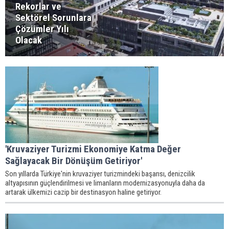
Rekorlar ve
Sektörel Sorunlara
Çözümler Yılı
Olacak
'Kruvaziyer Turizmi Ekonomiye Katma Değer
Sağlayacak Bir Dönüşüm Getiriyor'
Son yıllarda Türkiye'nin kruvaziyer turizmindeki başarısı, denizcilik
altyapısının güçlendirilmesi ve limanların modernizasyonuyla daha da
artarak ülkemizi cazip bir destinasyon haline getiriyor.