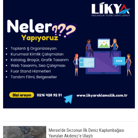
Mersin'de Sezonun İlk Deniz Kaplumbağası
Yavruları Akdeniz'e Ulaştı