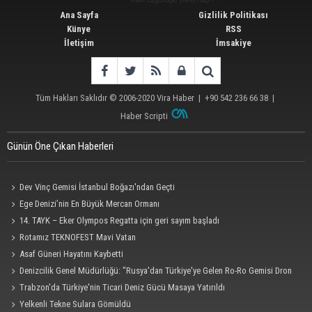
Ana Sayfa
Gizlilik Politikası
Künye
RSS
İletişim
İmsakiye
Tüm Hakları Saklıdır © 2006-2020
Vira Haber
| +90 542 236 66 38 |
Haber Scripti
Günün Öne Çıkan Haberleri
Dev Vinç Gemisi İstanbul Boğazı'ndan Geçti
Ege Denizi’nin En Büyük Mercan Ormanı
14. TAYK – Eker Olympos Regatta için geri sayım başladı
Rotamız TEKNOFEST Mavi Vatan
Asaf Güneri Hayatını Kaybetti
Denizcilik Genel Müdürlüğü: "Rusya'dan Türkiye'ye Gelen Ro-Ro Gemisi Dron
Saldırısına Uğradı"
Trabzon'da Türkiye'nin Ticari Deniz Gücü Masaya Yatırıldı
Yelkenli Tekne Sulara Gömüldü