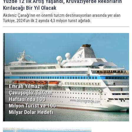
Yüzde 12’lik Artış Yaşandı, Kruvaziyerde Rekorların
Kırılacağı Bir Yıl Olacak
Akdeniz Çanağı’nın en önemli turizm destinasyonları arasında yer alan
Türkiye, 2024’ün ilk 2 ayında 4,3 milyon turist ağırladı.
Emrah Yılmaz
Çavuşoğlu: Turizm
Haftası'nda 100
Milyon Turist ve 100
Milyar Dolar Hedefi