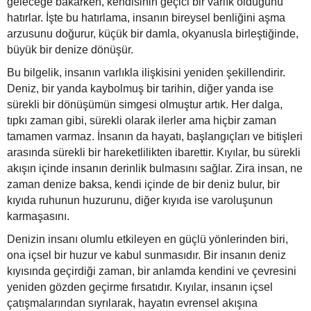
geleceğe bakarken, kendisinin geçici bir varlık olduğunu
hatırlar. İşte bu hatırlama, insanın bireysel benliğini aşma
arzusunu doğurur, küçük bir damla, okyanusla birleştiğinde,
büyük bir denize dönüşür.
Bu bilgelik, insanın varlıkla ilişkisini yeniden şekillendirir.
Deniz, bir yanda kaybolmuş bir tarihin, diğer yanda ise
sürekli bir dönüşümün simgesi olmuştur artık. Her dalga,
tıpkı zaman gibi, sürekli olarak ilerler ama hiçbir zaman
tamamen varmaz. İnsanın da hayatı, başlangıçları ve bitişleri
arasında sürekli bir hareketlilikten ibarettir. Kıyılar, bu sürekli
akışın içinde insanın derinlik bulmasını sağlar. Zira insan, ne
zaman denize baksa, kendi içinde de bir deniz bulur, bir
kıyıda ruhunun huzurunu, diğer kıyıda ise varoluşunun
karmaşasını.
Denizin insanı olumlu etkileyen en güçlü yönlerinden biri,
ona içsel bir huzur ve kabul sunmasıdır. Bir insanın deniz
kıyısında geçirdiği zaman, bir anlamda kendini ve çevresini
yeniden gözden geçirme fırsatıdır. Kıyılar, insanın içsel
çatışmalarından sıyrılarak, hayatın evrensel akışına