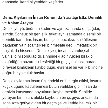
dansında, kendini yeniden keşfeder.
Deniz Kıyılarının İnsan Ruhun da Yarattığı Etki: Derinlik
ve Anlam Arayışı
Deniz, yeryüzünün en kadim ve aynı zamanda en çağdaş
sırrıdır. Sonsuz bir genişlik, fakat aynı zamanda gizemli bir
derinlik barındırır. İnsan, bu uçsuz bucaksız su kütlesine
bakarken yalnızca fiziksel bir mesafe değil, metafizik bir
boşluk da hisseder. Deniz kıyısı, insanın varoluşsal
yalnızlığını sorguladığı, zihnindeki ağır yükleri bırakıp
özgürlüğün huzurunu keşfettiği bir geçiş noktası, burada
bireysel kimliklerin kaybolduğu, evrensel bir varlık bilincine
doğru bir yolculuk başlar.
Deniz kıyılarının insan üzerindeki en belirgin etkisi, insanın
küçüklüğünü kabullenmesi bütün varlıklar gibi, insan da
denizin karşısında boyutlarını kaybetmesidir. Sahilde
yürüyen bir insan, ufukta kaybolan bir çizgiye, arkasında
sonsuzca geriye giden bir geçmişe ve ileride belirsiz bir