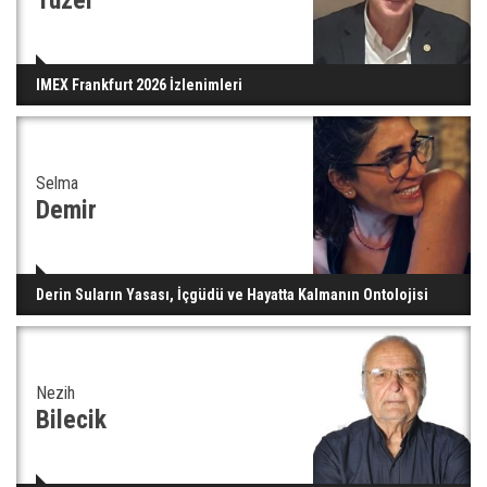
IMEX Frankfurt 2026 İzlenimleri
Selma
Demir
Derin Suların Yasası, İçgüdü ve Hayatta Kalmanın Ontolojisi
Nezih
Bilecik