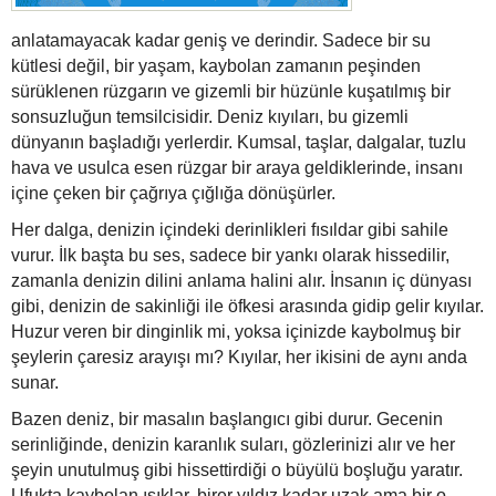
anlatamayacak kadar geniş ve derindir. Sadece bir su
kütlesi değil, bir yaşam, kaybolan zamanın peşinden
sürüklenen rüzgarın ve gizemli bir hüzünle kuşatılmış bir
sonsuzluğun temsilcisidir. Deniz kıyıları, bu gizemli
dünyanın başladığı yerlerdir. Kumsal, taşlar, dalgalar, tuzlu
hava ve usulca esen rüzgar bir araya geldiklerinde, insanı
içine çeken bir çağrıya çığlığa dönüşürler.
Her dalga, denizin içindeki derinlikleri fısıldar gibi sahile
vurur. İlk başta bu ses, sadece bir yankı olarak hissedilir,
zamanla denizin dilini anlama halini alır. İnsanın iç dünyası
gibi, denizin de sakinliği ile öfkesi arasında gidip gelir kıyılar.
Huzur veren bir dinginlik mi, yoksa içinizde kaybolmuş bir
şeylerin çaresiz arayışı mı? Kıyılar, her ikisini de aynı anda
sunar.
Bazen deniz, bir masalın başlangıcı gibi durur. Gecenin
serinliğinde, denizin karanlık suları, gözlerinizi alır ve her
şeyin unutulmuş gibi hissettirdiği o büyülü boşluğu yaratır.
Ufukta kaybolan ışıklar, birer yıldız kadar uzak ama bir o