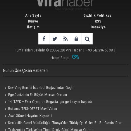
Ana Sayfa
Gizlilik Politikası
Künye
RSS
İletişim
İmsakiye
Tüm Hakları Saklıdır © 2006-2020
Vira Haber
| +90 542 236 66 38 |
Haber Scripti
Günün Öne Çıkan Haberleri
Dev Vinç Gemisi İstanbul Boğazı'ndan Geçti
Ege Denizi’nin En Büyük Mercan Ormanı
14. TAYK – Eker Olympos Regatta için geri sayım başladı
Rotamız TEKNOFEST Mavi Vatan
Asaf Güneri Hayatını Kaybetti
Denizcilik Genel Müdürlüğü: "Rusya'dan Türkiye'ye Gelen Ro-Ro Gemisi Dron
Saldırısına Uğradı"
Trabzon'da Türkiye'nin Ticari Deniz Gücü Masaya Yatırıldı