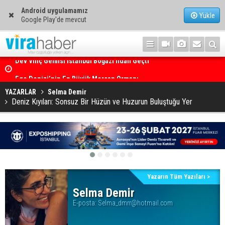
Android uygulamamız
Yükle
Google Play'de mevcut
Ege Denizi’nin En Büyük Mercan Ormanı
YAZARLAR
Selma Demir
Deniz Kıyıları: Sonsuz Bir Hüzün ve Huzurun Buluştuğu Yer
Yazarın Tüm Yazıları >
Selma Demir
E-posta:
Selma_dmrr@hotmail.com