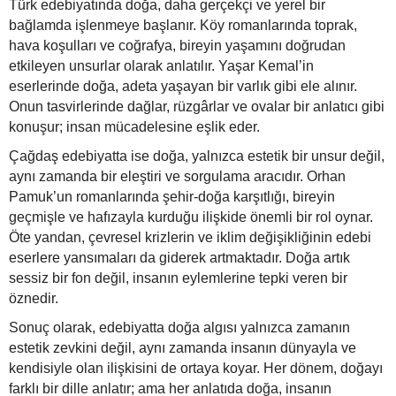
Türk edebiyatında doğa, daha gerçekçi ve yerel bir
bağlamda işlenmeye başlanır. Köy romanlarında toprak,
hava koşulları ve coğrafya, bireyin yaşamını doğrudan
etkileyen unsurlar olarak anlatılır. Yaşar Kemal’in
eserlerinde doğa, adeta yaşayan bir varlık gibi ele alınır.
Onun tasvirlerinde dağlar, rüzgârlar ve ovalar bir anlatıcı gibi
konuşur; insan mücadelesine eşlik eder.
Çağdaş edebiyatta ise doğa, yalnızca estetik bir unsur değil,
aynı zamanda bir eleştiri ve sorgulama aracıdır. Orhan
Pamuk’un romanlarında şehir-doğa karşıtlığı, bireyin
geçmişle ve hafızayla kurduğu ilişkide önemli bir rol oynar.
Öte yandan, çevresel krizlerin ve iklim değişikliğinin edebi
eserlere yansımaları da giderek artmaktadır. Doğa artık
sessiz bir fon değil, insanın eylemlerine tepki veren bir
öznedir.
Sonuç olarak, edebiyatta doğa algısı yalnızca zamanın
estetik zevkini değil, aynı zamanda insanın dünyayla ve
kendisiyle olan ilişkisini de ortaya koyar. Her dönem, doğayı
farklı bir dille anlatır; ama her anlatıda doğa, insanın