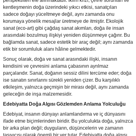
perspektiften ele alınmaktadır. İklim krizi, çevre sorunları ve
kentleşmenin doğa üzerindeki yıkıcı etkisi, sanatçıları
sadece doğayı yüceltmeye değil, aynı zamanda onu
korumaya yönelik mesajlar üretmeye de itmiştir. Ekolojik
sanat (eco-art) gibi çağdaş sanat akımları, doğa ile insan
arasındaki bozulmuş ilişkiyi yeniden düşünmeye çağırır. Bu
bağlamda sanat, sadece estetik bir araç değil; aynı zamanda
etik bir sorumluluk alanı hâline gelmektedir.
Sonuç olarak, doğa ve sanat arasındaki ilişki, insanın
kendisini ve çevresini anlama çabasının ayrılmaz
parçalarıdır. Sanat, doğanın sessiz dilini tercüme eder; doğa
ise sanatın sınırlarını sürekli yeniden çizer. Bu karşılıklı
etkileşim, yalnızca geçmişin bir mirası değil, aynı zamanda
geleceğin de inşa malzemesidir.
Edebiyatta Doğa Algısı Gözlemden Anlama Yolculuğu
Edebiyat, insanın dünyayı anlamlandırma ve iç dünyasını
ifade etme biçimlerinden biridir. Bu yolculukta doğa, yalnızca
bir arka plan değil; duyguların, düşüncelerin ve zamanın
taşıyıcısı olarak önemli bir yer tutar. Edebiyatta doğa algısı,