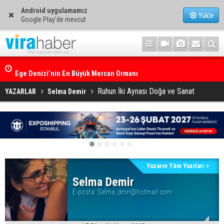
Android uygulamamız
Yükle
Google Play'de mevcut
Ege Denizi’nin En Büyük Mercan Ormanı
Ruhun İki Aynası Doğa ve Sanat
YAZARLAR
Selma Demir
Yazarın Tüm Yazıları >
Selma Demir
E-posta:
Selma_dmrr@hotmail.com