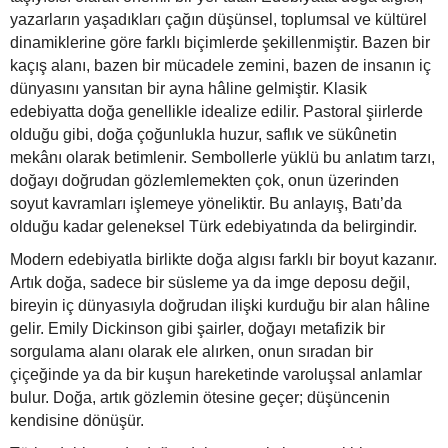
yazarların yaşadıkları çağın düşünsel, toplumsal ve kültürel
dinamiklerine göre farklı biçimlerde şekillenmiştir. Bazen bir
kaçış alanı, bazen bir mücadele zemini, bazen de insanın iç
dünyasını yansıtan bir ayna hâline gelmiştir. Klasik
edebiyatta doğa genellikle idealize edilir. Pastoral şiirlerde
olduğu gibi, doğa çoğunlukla huzur, saflık ve sükûnetin
mekânı olarak betimlenir. Sembollerle yüklü bu anlatım tarzı,
doğayı doğrudan gözlemlemekten çok, onun üzerinden
soyut kavramları işlemeye yöneliktir. Bu anlayış, Batı’da
olduğu kadar geleneksel Türk edebiyatında da belirgindir.
Modern edebiyatla birlikte doğa algısı farklı bir boyut kazanır.
Artık doğa, sadece bir süsleme ya da imge deposu değil,
bireyin iç dünyasıyla doğrudan ilişki kurduğu bir alan hâline
gelir. Emily Dickinson gibi şairler, doğayı metafizik bir
sorgulama alanı olarak ele alırken, onun sıradan bir
çiçeğinde ya da bir kuşun hareketinde varoluşsal anlamlar
bulur. Doğa, artık gözlemin ötesine geçer; düşüncenin
kendisine dönüşür.