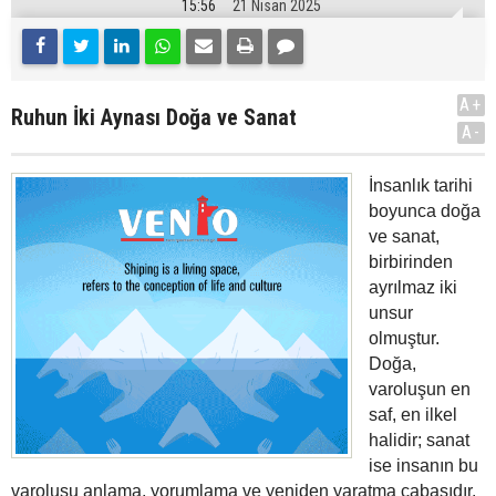
15:56
21 Nisan 2025
A+
Ruhun İki Aynası Doğa ve Sanat
A-
İnsanlık tarihi
boyunca doğa
ve sanat,
birbirinden
ayrılmaz iki
unsur
olmuştur.
Doğa,
varoluşun en
saf, en ilkel
halidir; sanat
ise insanın bu
varoluşu anlama, yorumlama ve yeniden yaratma çabasıdır.