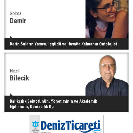
Selma
Demir
Derin Suların Yasası, İçgüdü ve Hayatta Kalmanın Ontolojisi
Nezih
Bilecik
Balıkçılık Sektörünün, Yönetiminin ve Akademik
Eğitiminin, Denizcilik Kü