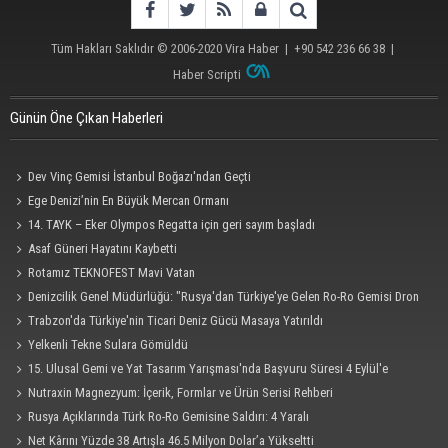
Tüm Hakları Saklıdır © 2006-2020
Vira Haber
| +90 542 236 66 38 |
Haber Scripti
Günün Öne Çıkan Haberleri
Dev Vinç Gemisi İstanbul Boğazı'ndan Geçti
Ege Denizi’nin En Büyük Mercan Ormanı
14. TAYK – Eker Olympos Regatta için geri sayım başladı
Asaf Güneri Hayatını Kaybetti
Rotamız TEKNOFEST Mavi Vatan
Denizcilik Genel Müdürlüğü: "Rusya'dan Türkiye'ye Gelen Ro-Ro Gemisi Dron
Saldırısına Uğradı"
Trabzon'da Türkiye'nin Ticari Deniz Gücü Masaya Yatırıldı
Yelkenli Tekne Sulara Gömüldü
15. Ulusal Gemi ve Yat Tasarım Yarışması'nda Başvuru Süresi 4 Eylül'e
Uzatıldı
Nutraxin Magnezyum: İçerik, Formlar ve Ürün Serisi Rehberi
Rusya Açıklarında Türk Ro-Ro Gemisine Saldırı: 4 Yaralı
Net Kârını Yüzde 38 Artışla 46.5 Milyon Dolar’a Yükseltti