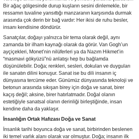
Bir ağaç gölgesinde durup kuşların sesini dinlemekle, bir
ressamın tuvaline yansıttığı manzaranın karşısında durmak
arasında çok derin bir bağ vardır: Her ikisi de ruhu besler,
insanı kendisine döndürür.
Sanatçılar, doğayı yalnızca bir tema olarak değil, aynı
zamanda bir ilham kaynağı olarak da görür. Van Gogh’un
ayçiçekleri, Monet’nin nilüferleri ya da Nazım Hikmet’in
“masmavi gökyüzü”nü anlatışı hep bu bağlamda
düşünülebilir. Doğa; renkleri, sesleri, dokuları ve duyguları
ile sanatın dilini konuşur. Sanat ise bu dili insanın iç
dünyasına tercüme eder. Günümüz dünyasında teknoloji ve
betonun arasında sıkışan birey için doğa ve sanat, birer
kaçış değil; aksine, birer hatırlatmadır. Doğal olanın
estetiğiyle sanatsal olanın derinliği birleştiğinde, insan
kendine daha da yaklaşır.
İnsanlığın Ortak Hafızası Doğa ve Sanat
İnsanlık tarihi boyunca doğa ve sanat, birbirinden beslenen
iki temel varlık alanı olarak var olmuştur. Doğa; insanın ilk