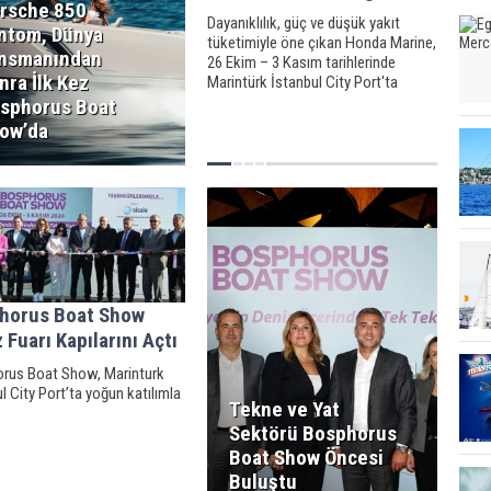
rsche 850
Dayanıklılık, güç ve düşük yakıt
ntom, Dünya
tüketimiyle öne çıkan Honda Marine,
nsmanından
26 Ekim – 3 Kasım tarihlerinde
nra İlk Kez
Marintürk İstanbul City Port'ta
gerçekleşen ve Türkiye’nin en büyük
sphorus Boat
deniz fuarı olan Bosphorus Boat
ow’da
Show'a katıldı.
horus Boat Show
 Fuarı Kapılarını Açtı
rus Boat Show, Marinturk
l City Port’ta yoğun katılımla
Tekne ve Yat
Sektörü Bosphorus
Boat Show Öncesi
Buluştu