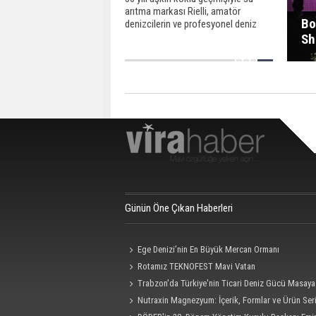
arıtma markası Rielli, amatör
Bo
denizcilerin ve profesyonel deniz
taşıtların kullanımına uygun
Sh
RielliMarine 220V AC su
yapıcılarını Trend Marin iş birliğinde
marin sektörüyle buluşturdu
Günün Öne Çıkan Haberleri
Ege Denizi’nin En Büyük Mercan Ormanı
Rotamız TEKNOFEST Mavi Vatan
Trabzon'da Türkiye'nin Ticari Deniz Gücü Masaya 
Nutraxin Magnezyum: İçerik, Formlar ve Ürün Seri