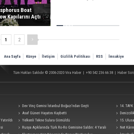
sphorus Boat
ow Kapılarını Açtı
1
2
Ana Sayfa
Künye
İletişim
Gizlilik Politikası
RSS
İmsakiye
Tüm Hakları Saklıdır © 2006-2020
Vira Haber
| +90 542 236 66 38 |
Haber Scri
Dev Vinç Gemisi İstanbul Boğazı'ndan Geçti
14. TAYK 
Asaf Güneri Hayatını Kaybetti
Denizcil
Yatırıldı
Yelkenli Tekne Sulara Gömüldü
Ro-Ro Gemisi
15. Ulus
si
Rusya Açıklarında Türk Ro-Ro Gemisine Saldırı: 4 Yaralı
Süresi 4 Eylü
Net Kârın