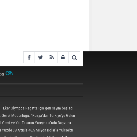
pti
– Eker Olympos Regatta için geri sayım başladı
ik Genel Müdürlüğü: "Rusya'dan Türkiye'ye Gelen
 Dron Saldırısına Uğradı"
al Gemi ve Yat Tasarım Yarışması'nda Başvuru
l'e Uzatıldı
ı Yüzde 38 Artışla 46.5 Milyon Dolar’a Yükseltti