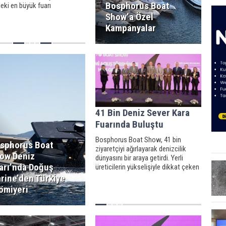
Bosphorus Boat
eki en büyük fuarı
orus Boat Show’ Tekne,
Show’a Özel
Ekipmanları ve Aksesuarları
Kampanyalar
pılarını açtı.
41 Bin Deniz Sever Kara
Fuarında Buluştu
Bosphorus Boat Show, 41 bin
sphorus Boat
ziyaretçiyi ağırlayarak denizcilik
ow Deniz
dünyasını bir araya getirdi. Yerli
arı’nda Doğuş
üreticilerin yükselişiyle dikkat çeken
fuarda, motoryatlardan balıkçı
rine’den Türkiye
teknelerine, 300’den fazla tekne
ömiyeri
görücüye çıktı.