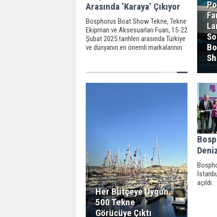
Po
Arasında ‘Karaya’ Çıkıyor
Fa
Bosphorus Boat Show Tekne, Tekne
La
Ekipman ve Aksesuarları Fuarı, 15-22
So
Şubat 2025 tarihleri arasında Türkiye
Bo
ve dünyanın en önemli markalarının
son model tekne ve yatlarını
Sh
İstanbul Fuar Merkezi’nde görücüye
çıkarıyor.
Bosp
Deniz
Bospho
İstanbu
açıldı.
Her Bütçeye Uygun
500 Tekne
Görücüye Çıktı