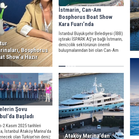
İstmarin, Can-Am
Bosphorus Boat Show
Kara Fuarı’nda
İstanbul Büyükşehir Belediyesi (İBB)
iştiraki İSPARK AŞ’ye bağlı İstmarin,
tur
denizcilik sektörünün önemli
rinaları, Bosphorus
buluşmalarından biri olan Can-Am
Bosphorus Boat Show Kara
at Show’a Hazır
Fuarı’nda yerini alıyor.
elerin Şovu
bul’da Başladı
-2 Kasım 2025 tarihleri
da, İstanbul Ataköy Marina’da
Ataköy Marina’dan
necek olan Türkiye’nin deniz