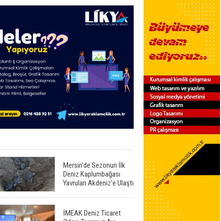
Mersin'de Sezonun İlk
Deniz Kaplumbağası
Yavruları Akdeniz'e Ulaştı
İMEAK Deniz Ticaret