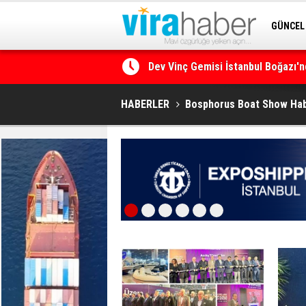
GÜNCEL
SİTENE 
Ege Denizi’nin En Büyük Mercan O
HABERLER
Bosphorus Boat Show Hab