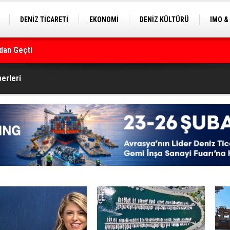
DENİZ TİCARETİ
EKONOMİ
DENİZ KÜLTÜRÜ
IMO &
EKLE
BALIKÇILIK
ÇEVRE
SEKTÖRDEN
rmanı
erleri