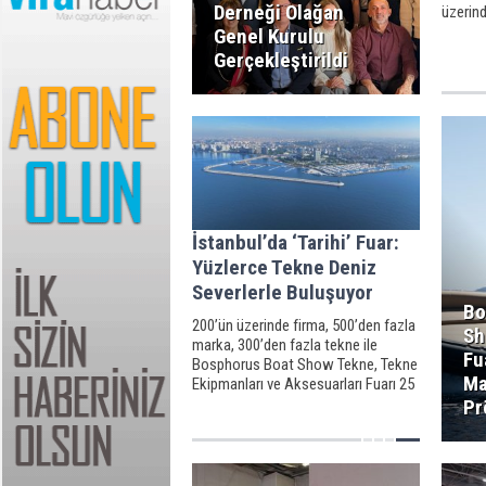
Derneği Olağan
üzerind
‘Bosph
Genel Kurulu
Tekne 
Gerçekleştirildi
Fuarı ka
İstanbul’da ‘Tarihi’ Fuar:
Yüzlerce Tekne Deniz
Severlerle Buluşuyor
Bo
200’ün üzerinde firma, 500’den fazla
Sh
marka, 300’den fazla tekne ile
Fu
Bosphorus Boat Show Tekne, Tekne
Ma
Ekipmanları ve Aksesuarları Fuarı 25
Ekim-2 Kasım 2025 tarihlerinde
Pr
Ataköy Marina’da görücüye çıkıyor.