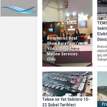
TEMS
Sekt
Elekt
Bosphorus Boat
Dönü
Show Kara Fuarı’nın
Denizc
Yıldızı Doğuş
elektr
Marine Services
güç ol
Oldu
Türkiye
üretici
OPENBO
teknes
batarya
desteği
Tekne ve Yat Sektörü 15-
Fr
22 Şubat Tarihleri