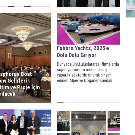
Fabbro Yachts, 2025'e
Dolu Dolu Giriyor
Dünyaca ünlü uluslararası firmalarda
süper yat üretim mühendisliği
sphorus Boat
yaparak sektörde önemli bir yer
ow Gelirleri
edinen Alper ve Doğaner Kundak
tarafından hayata geçen, lüks yat
itim ve Proje İçin
markası Fabbro Yachts, denizcilik
rılacak
dünyasında yepyeni bir döneme imza
atmaya hazırlanıyor!