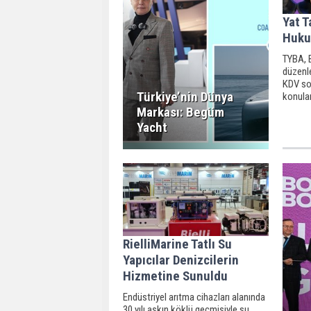
Yat T
Huku
TYBA, 
düzenle
KDV sor
Türkiye’nin Dünya
konular
birlikt
Markası: Begüm
sorunla
Yacht
olmaya
RielliMarine Tatlı Su
Yapıcılar Denizcilerin
Hizmetine Sunuldu
Endüstriyel arıtma cihazları alanında
30 yılı aşkın köklü geçmişiyle su