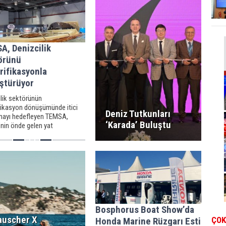
A, Denizcilik
örünü
rifikasyonla
ştürüyor
ilik sektörünün
ifikasyon dönüşümünde itici
Deniz Tutkunları
mayı hedefleyen TEMSA,
‘Karada’ Buluştu
’nin önde gelen yat
lerinden YUKA YAT’ın
W Classic elektrikli
ine, 102 kWh kapasitedeki
 paketi ile elektrik dönüşümü
 sağladı.
Bosphorus Boat Show’da
auscher X
ÇOK
Honda Marine Rüzgarı Esti