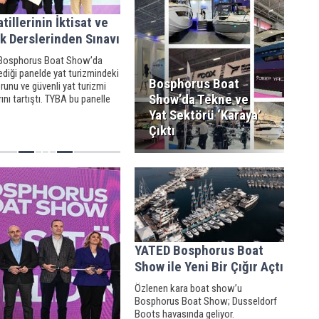
atillerinin İktisat ve
k Derslerinden Sınavı
Bosphorus Boat Show’da
diği panelde yat turizmindeki
Bosphorus Boat
unu ve güvenli yat turizmi
Show’da Tekne ve
ını tartıştı. TYBA bu panelle
e de yat kiralama sektörünün
Yat Sektörü ‘Karaya’
rının güçlü bir takipçisi
Çıktı
 devam ediyor.
YATED Bosphorus Boat
Show ile Yeni Bir Çığır Açtı
Özlenen kara boat show’u
Bosphorus Boat Show; Dusseldorf
Boots havasında geliyor.