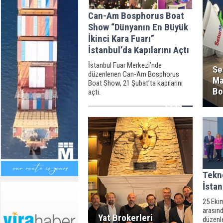
Can-Am Bosphorus Boat
Show “Dünyanın En Büyük
İkinci Kara Fuarı”
İstanbul’da Kapılarını Açtı
İstanbul Fuar Merkezi’nde
Se
düzenlenen Can-Am Bosphorus
Ma
Boat Show, 21 Şubat’ta kapılarını
Bo
açtı.
Tekn
İstan
25 Ekim
arasın
Yat Brokerleri
düzenle