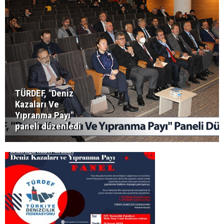
TÜRDEF, "Deniz
Kazaları Ve
Yıpranma Payı"
paneli düzenledi