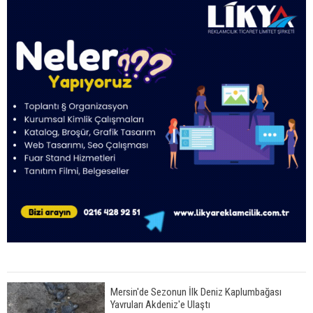
Mersin'de Sezonun İlk Deniz Kaplumbağası
Yavruları Akdeniz'e Ulaştı