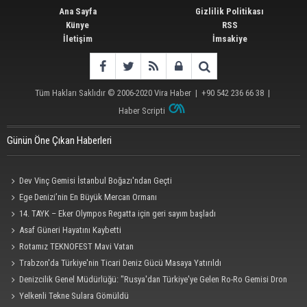
Ana Sayfa
Gizlilik Politikası
Künye
RSS
İletişim
İmsakiye
Tüm Hakları Saklıdır © 2006-2020
Vira Haber
| +90 542 236 66 38 |
Haber Scripti
Günün Öne Çıkan Haberleri
Dev Vinç Gemisi İstanbul Boğazı'ndan Geçti
Ege Denizi’nin En Büyük Mercan Ormanı
14. TAYK – Eker Olympos Regatta için geri sayım başladı
Asaf Güneri Hayatını Kaybetti
Rotamız TEKNOFEST Mavi Vatan
Trabzon'da Türkiye'nin Ticari Deniz Gücü Masaya Yatırıldı
Denizcilik Genel Müdürlüğü: "Rusya'dan Türkiye'ye Gelen Ro-Ro Gemisi Dron
Saldırısına Uğradı"
Yelkenli Tekne Sulara Gömüldü